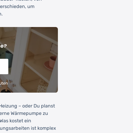
nterschieden, um
n.
he?
uten
e Heizung – oder Du planst
oderne Wärmepumpe zu
 Was kostet ein
zungsarbeiten ist komplex