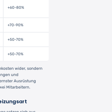
+60-80%
+70-90%
+50-70%
+50-70%
hnkosten wider, sondern
rungen und
dernster Ausrüstung
wei Mitarbeitern.
eizungsart
age setzen sich aus