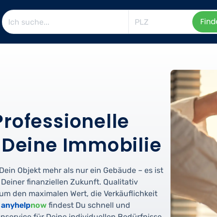
Find
rofessionelle
r Deine Immobilie
ein Objekt mehr als nur ein Gebäude – es ist
 Deiner finanziellen Zukunft. Qualitativ
 um den maximalen Wert, die Verkäuflichkeit
t
anyhelp
now
findest Du schnell und
service für Deine individuellen Bedürfnisse.