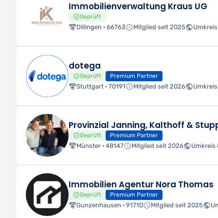
Immobilienverwaltung Kraus UG
Geprüft
Dillingen · 66763
Mitglied seit 2025
Umkreis
dotega
Geprüft
Premium Partner
Stuttgart · 70191
Mitglied seit 2026
Umkreis
Provinzial Janning, Kalthoff & Stup
Geprüft
Premium Partner
Münster · 48147
Mitglied seit 2026
Umkreis
Immobilien Agentur Nora Thomas
Geprüft
Premium Partner
Gunzenhausen · 91710
Mitglied seit 2025
Um