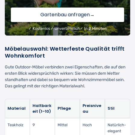
Gartenbau anfragen
→
✓ Kostenlos
✓ Unverbindlich
✓ In 2 Minuten
Möbelauswahl: Wetterfeste Qualität trifft
Wohnkomfort
Gute Outdoor-Möbel verbinden zwei Eigenschaften, die auf den
ersten Blick widersprüchlich wirken: Sie müssen dem Wetter
standhalten und dabei so bequem wie Wohnzimmermöbel sein.
Das gelingt mit der richtigen Materialwahl.
Haltbark
Preisnive
Material
Pflege
Stil
eit (1–10)
au
Teakholz
9
Mittel
Hoch
Natürlich-
elegant