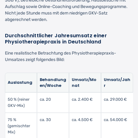
SGB V), betriebliche Gesundheitsförderung, Hausbesuche mit
Aufschlag sowie Online-Coaching und Bewegungsprogramme.
Nicht jede Stunde muss mit dem niedrigen GKV-Satz
abgerechnet werden.
Durchschnittlicher Jahresumsatz einer
Physiotherapiepraxis in Deutschland
Eine realistische Betrachtung des Physiotherapiepraxis-
Umsatzes zeigt folgendes Bild:
Behandlung
Umsatz/Mo
Umsatz/Jah
Auslastung
en/Woche
nat
r
50 % (reiner
ca. 20
ca. 2.400 €
ca. 29.000 €
GKV-Mix)
75 %
ca. 30
ca. 4.500 €
ca. 54.000 €
(gemischter
Mix)