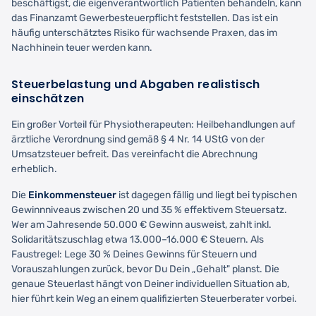
beschäftigst, die eigenverantwortlich Patienten behandeln, kann
das Finanzamt Gewerbesteuerpflicht feststellen. Das ist ein
häufig unterschätztes Risiko für wachsende Praxen, das im
Nachhinein teuer werden kann.
Steuerbelastung und Abgaben realistisch
einschätzen
Ein großer Vorteil für Physiotherapeuten: Heilbehandlungen auf
ärztliche Verordnung sind gemäß § 4 Nr. 14 UStG von der
Umsatzsteuer befreit. Das vereinfacht die Abrechnung
erheblich.
Die
Einkommensteuer
ist dagegen fällig und liegt bei typischen
Gewinnniveaus zwischen 20 und 35 % effektivem Steuersatz.
Wer am Jahresende 50.000 € Gewinn ausweist, zahlt inkl.
Solidaritätszuschlag etwa 13.000–16.000 € Steuern. Als
Faustregel: Lege 30 % Deines Gewinns für Steuern und
Vorauszahlungen zurück, bevor Du Dein „Gehalt" planst. Die
genaue Steuerlast hängt von Deiner individuellen Situation ab,
hier führt kein Weg an einem qualifizierten Steuerberater vorbei.