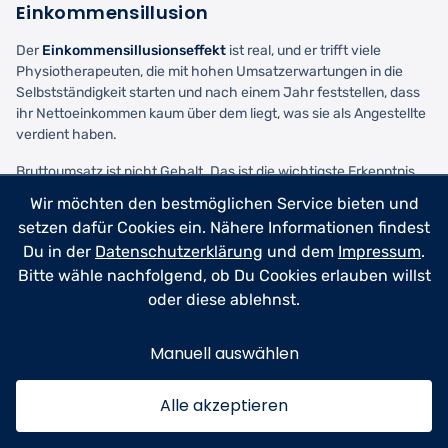
Einkommensillusion
Der
Einkommensillusionseffekt
ist real, und er trifft viele
Physiotherapeuten, die mit hohen Umsatzerwartungen in die
Selbstständigkeit starten und nach einem Jahr feststellen, dass
ihr Nettoeinkommen kaum über dem liegt, was sie als Angestellte
verdient haben.
Bruttoumsatz ist nicht Gehalt. Das ist die wichtigste Erkenntnis
dieses Artikels. Wer sich das wirklich klarmacht und seine
Wir möchten den bestmöglichen Service bieten und
Praxiskalkulation darauf aufbaut, geht mit realistischen
setzen dafür Cookies ein. Nähere Informationen findest
Erwartungen in die Selbstständigkeit und hat die besten Chancen,
Du in der
Datenschutzerklärung
und dem
Impressum
.
langfristig erfolgreich zu sein.
Bitte wähle nachfolgend, ob Du Cookies erlauben willst
Die gute Nachricht: Selbstständigkeit als Physiotherapeut kann
oder diese ablehnst.
sich finanziell lohnen, und mit der richtigen Strategie tut sie das
auch. Hohe Auslastung, ein durchdachter Privatpatienten-Anteil
Manuell auswählen
und eine schlanke Kostenstruktur sind die Schlüssel. Dann
übertrifft das physiotherapeut gehalt selbstständig das
Angestelltengehalt deutlich, und man profitiert zusätzlich von der
Alle akzeptieren
therapeutischen Freiheit, dem Praxiswert als Vermögensaufbau
und der Unabhängigkeit, die viele Therapeuten antreibt.