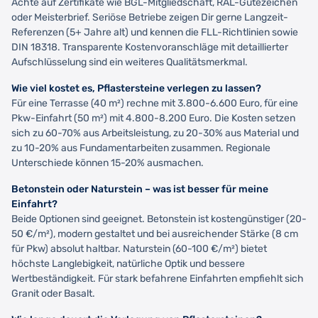
Achte auf Zertifikate wie BGL-Mitgliedschaft, RAL-Gütezeichen
oder Meisterbrief. Seriöse Betriebe zeigen Dir gerne Langzeit-
Referenzen (5+ Jahre alt) und kennen die FLL-Richtlinien sowie
DIN 18318. Transparente Kostenvoranschläge mit detaillierter
Aufschlüsselung sind ein weiteres Qualitätsmerkmal.
Wie viel kostet es, Pflastersteine verlegen zu lassen?
Für eine Terrasse (40 m²) rechne mit 3.800-6.600 Euro, für eine
Pkw-Einfahrt (50 m²) mit 4.800-8.200 Euro. Die Kosten setzen
sich zu 60-70% aus Arbeitsleistung, zu 20-30% aus Material und
zu 10-20% aus Fundamentarbeiten zusammen. Regionale
Unterschiede können 15-20% ausmachen.
Betonstein oder Naturstein – was ist besser für meine
Einfahrt?
Beide Optionen sind geeignet. Betonstein ist kostengünstiger (20-
50 €/m²), modern gestaltet und bei ausreichender Stärke (8 cm
für Pkw) absolut haltbar. Naturstein (60-100 €/m²) bietet
höchste Langlebigkeit, natürliche Optik und bessere
Wertbeständigkeit. Für stark befahrene Einfahrten empfiehlt sich
Granit oder Basalt.