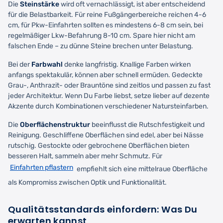
Die
Steinstärke
wird oft vernachlässigt, ist aber entscheidend
für die Belastbarkeit. Für reine Fußgängerbereiche reichen 4-6
cm, für Pkw-Einfahrten sollten es mindestens 6-8 cm sein, bei
regelmäßiger Lkw-Befahrung 8-10 cm. Spare hier nicht am
falschen Ende – zu dünne Steine brechen unter Belastung.
Bei der
Farbwahl
denke langfristig. Knallige Farben wirken
anfangs spektakulär, können aber schnell ermüden. Gedeckte
Grau-, Anthrazit- oder Brauntöne sind zeitlos und passen zu fast
jeder Architektur. Wenn Du Farbe liebst, setze lieber auf dezente
Akzente durch Kombinationen verschiedener Natursteinfarben.
Die
Oberflächenstruktur
beeinflusst die Rutschfestigkeit und
Reinigung. Geschliffene Oberflächen sind edel, aber bei Nässe
rutschig. Gestockte oder gebrochene Oberflächen bieten
besseren Halt, sammeln aber mehr Schmutz. Für
Einfahrten pflastern
empfiehlt sich eine mittelraue Oberfläche
als Kompromiss zwischen Optik und Funktionalität.
Qualitätsstandards einfordern: Was Du
erwarten kannst