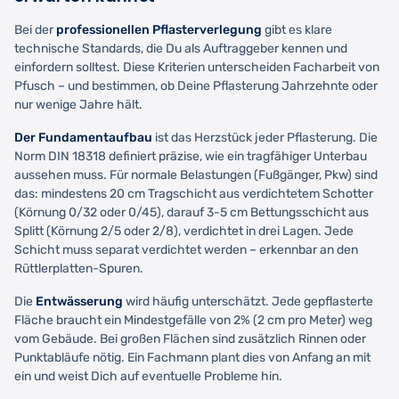
Bei der
professionellen Pflasterverlegung
gibt es klare
technische Standards, die Du als Auftraggeber kennen und
einfordern solltest. Diese Kriterien unterscheiden Facharbeit von
Pfusch – und bestimmen, ob Deine Pflasterung Jahrzehnte oder
nur wenige Jahre hält.
Der Fundamentaufbau
ist das Herzstück jeder Pflasterung. Die
Norm DIN 18318 definiert präzise, wie ein tragfähiger Unterbau
aussehen muss. Für normale Belastungen (Fußgänger, Pkw) sind
das: mindestens 20 cm Tragschicht aus verdichtetem Schotter
(Körnung 0/32 oder 0/45), darauf 3-5 cm Bettungsschicht aus
Splitt (Körnung 2/5 oder 2/8), verdichtet in drei Lagen. Jede
Schicht muss separat verdichtet werden – erkennbar an den
Rüttlerplatten-Spuren.
Die
Entwässerung
wird häufig unterschätzt. Jede gepflasterte
Fläche braucht ein Mindestgefälle von 2% (2 cm pro Meter) weg
vom Gebäude. Bei großen Flächen sind zusätzlich Rinnen oder
Punktabläufe nötig. Ein Fachmann plant dies von Anfang an mit
ein und weist Dich auf eventuelle Probleme hin.