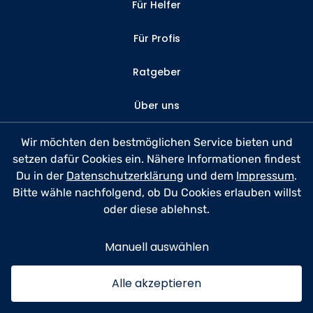
Für Helfer
Für Profis
Ratgeber
Über uns
Kontakt
Wir möchten den bestmöglichen Service bieten und
setzen dafür Cookies ein. Nähere Informationen findest
FAQ
Du in der
Datenschutzerklärung
und dem
Impressum
.
Bitte wähle nachfolgend, ob Du Cookies erlauben willst
Datenschutz
oder diese ablehnst.
Nutzungsbedingungen
Manuell auswählen
Impressum
Alle akzeptieren
© 2026 anyhelp​now GmbH