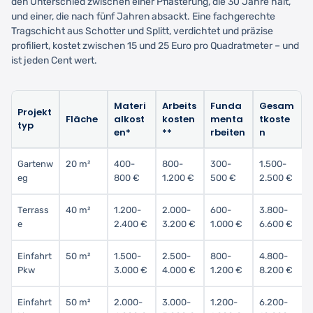
den Unterschied zwischen einer Pflasterung, die 30 Jahre hält,
und einer, die nach fünf Jahren absackt. Eine fachgerechte
Tragschicht aus Schotter und Splitt, verdichtet und präzise
profiliert, kostet zwischen 15 und 25 Euro pro Quadratmeter – und
ist jeden Cent wert.
Materi
Arbeits
Funda
Gesam
Projekt
Fläche
alkost
kosten
menta
tkoste
typ
en*
**
rbeiten
n
Gartenw
20 m²
400-
800-
300-
1.500-
eg
800 €
1.200 €
500 €
2.500 €
Terrass
40 m²
1.200-
2.000-
600-
3.800-
e
2.400 €
3.200 €
1.000 €
6.600 €
Einfahrt
50 m²
1.500-
2.500-
800-
4.800-
Pkw
3.000 €
4.000 €
1.200 €
8.200 €
Einfahrt
50 m²
2.000-
3.000-
1.200-
6.200-