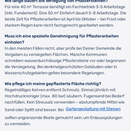
Wie lange dauert die Verlegung von Pflastersteinen?
Für eine 40 m² Terrasse benötigt ein Fachbetrieb 3-5 Arbeitstage
(inkl. Fundament). Eine 50 m² Einfahrt dauert 5-8 Arbeitstage. Die
beste Zeit für Pflasterarbeiten ist April bis Oktober – bei Frost oder
starkem Regen kann nicht fachgerecht gearbeitet werden.
Muss ich eine spezielle Genehmigung für Pflasterarbeiten
einholen?
In den meisten Fällen nicht, aber prüfe bei Deiner Gemeinde die
Vorgaben zu versiegelten Flächen. Manche Kommunen
schreiben wasserdurchlässige Pflastersteine vor oder begrenzen
die Versiegelung. Bei denkmalgeschützten Gebäuden oder in
Wasserschutzgebieten gelten besondere Regelungen.
Wie pflege ich meine gepflasterte Fläche richtig?
Regelmäßiges Kehren entfernt Schmutz. Einmal jährlich mit
Hochdruckreiniger (max. 80 bar) säubern. Fugensand bei Bedarf
nachfüllen. Kein Streusalz verwenden – abstumpfende Mittel wie
Gartengestaltung mit Steinen
Sand oder Splitt sind besser. Bei
sollten angrenzende Beete gemulcht sein, um Erdausspülungen
zu vermeiden.