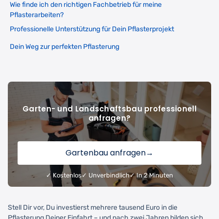
Wie finde ich den richtigen Fachbetrieb für meine
Pflasterarbeiten?
Professionelle Unterstützung für Dein Pflasterprojekt
Dein Weg zur perfekten Pflasterung
Garten- und Landschaftsbau professionell
anfragen?
Gartenbau anfragen
→
✓ Kostenlos
✓ Unverbindlich
✓ In 2 Minuten
Stell Dir vor, Du investierst mehrere tausend Euro in die
Pflasterung Deiner Einfahrt – und nach zwei Jahren bilden sich