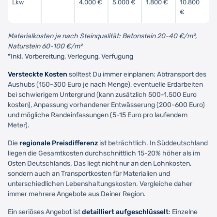
Lkw
4.000 €
5.000 €
1.800 €
10.800
€
Materialkosten je nach Steinqualität: Betonstein 20-40 €/m²,
Naturstein 60-100 €/m²
*Inkl. Vorbereitung, Verlegung, Verfugung
Versteckte Kosten
solltest Du immer einplanen: Abtransport des
Aushubs (150-300 Euro je nach Menge), eventuelle Erdarbeiten
bei schwierigem Untergrund (kann zusätzlich 500-1.500 Euro
kosten), Anpassung vorhandener Entwässerung (200-600 Euro)
und mögliche Randeinfassungen (5-15 Euro pro laufendem
Meter).
Die
regionale Preisdifferenz
ist beträchtlich. In Süddeutschland
liegen die Gesamtkosten durchschnittlich 15-20% höher als im
Osten Deutschlands. Das liegt nicht nur an den Lohnkosten,
sondern auch an Transportkosten für Materialien und
unterschiedlichen Lebenshaltungskosten. Vergleiche daher
immer mehrere Angebote aus Deiner Region.
Ein seriöses Angebot ist
detailliert aufgeschlüsselt
: Einzelne