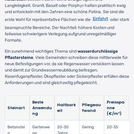
Langlebigkeit. Granit, Basalt oder Porphyr halten praktisch ewig
und entwickeln mit den Jahren eine schöne Patina. Sie sind die
Einfahrt
erste Wahl für repräsentative Flächen wie die
oder stark
beanspruchte Bereiche. Der Nachteil: höhere Kosten und
teilweise schwierigere Verlegung aufgrund unregelmäßiger
Formate.
Ein zunehmend wichtiges Thema sind
wasserdurchlässige
Pflastersteine
. Viele Gemeinden schreiben diese mittlerweile für
neue Befestigungen vor, da sie Regenwasser versickern lassen
und damit zur Grundwasserneubildung beitragen.
Rasenfugenpflaster, Ökopflaster oder Sickerpflaster erfüllen diese
Anforderungen und sind gleichzeitig pflegeleicht.
Beste
Preisspa
Haltbark
Pflegeau
Steinart
Anwendu
nne
eit
fwand
ng
(€/m²)
Betonstei
Gartenwe
20-30
Gering
20-35
n
ge,
Jahre