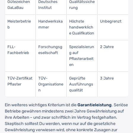
Gütezeichen
Deutsches
Qualitätssiche
GaLaBau
Institut
rung
Meisterbetrie
Handwerkska
Höchste
Unbegrenzt
b
mmer
handwerklich
e Qualifikation
FLL-
Forschungsg
Spezialisierun
2 Jahre
Fachbetrieb
esellschaft
g auf
Pflasterarbeit
en
TÜV-Zertifikat
TÜV-
Geprüfte
3 Jahre
Pflaster
Organisatione
Ausführungs
n
qualität
Ein weiteres wichtiges Kriterium ist die
Garantieleistung
. Seriöse
Betriebe gewähren mindestens zwei Jahre Gewährleistung auf
ihre Arbeiten – und zwar schriftlich im Vertrag festgehalten.
Skeptisch solltest Du werden, wenn nur auf die gesetzliche
Gewährleistung verwiesen wird, ohne konkrete Zusagen zur