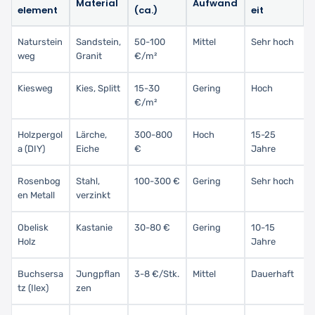
Material
Aufwand
element
(ca.)
eit
Naturstein
Sandstein,
50-100
Mittel
Sehr hoch
weg
Granit
€/m²
Kiesweg
Kies, Splitt
15-30
Gering
Hoch
€/m²
Holzpergol
Lärche,
300-800
Hoch
15-25
a (DIY)
Eiche
€
Jahre
Rosenbog
Stahl,
100-300 €
Gering
Sehr hoch
en Metall
verzinkt
Obelisk
Kastanie
30-80 €
Gering
10-15
Holz
Jahre
Buchsersa
Jungpflan
3-8 €/Stk.
Mittel
Dauerhaft
tz (Ilex)
zen