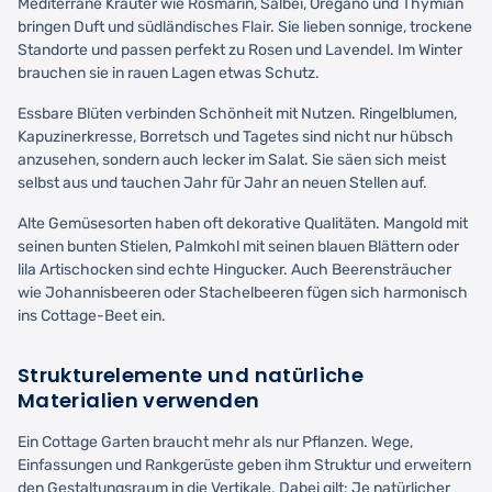
Mediterrane Kräuter wie Rosmarin, Salbei, Oregano und Thymian
bringen Duft und südländisches Flair. Sie lieben sonnige, trockene
Standorte und passen perfekt zu Rosen und Lavendel. Im Winter
brauchen sie in rauen Lagen etwas Schutz.
Essbare Blüten verbinden Schönheit mit Nutzen. Ringelblumen,
Kapuzinerkresse, Borretsch und Tagetes sind nicht nur hübsch
anzusehen, sondern auch lecker im Salat. Sie säen sich meist
selbst aus und tauchen Jahr für Jahr an neuen Stellen auf.
Alte Gemüsesorten haben oft dekorative Qualitäten. Mangold mit
seinen bunten Stielen, Palmkohl mit seinen blauen Blättern oder
lila Artischocken sind echte Hingucker. Auch Beerensträucher
wie Johannisbeeren oder Stachelbeeren fügen sich harmonisch
ins Cottage-Beet ein.
Strukturelemente und natürliche
Materialien verwenden
Ein Cottage Garten braucht mehr als nur Pflanzen. Wege,
Einfassungen und Rankgerüste geben ihm Struktur und erweitern
den Gestaltungsraum in die Vertikale. Dabei gilt: Je natürlicher