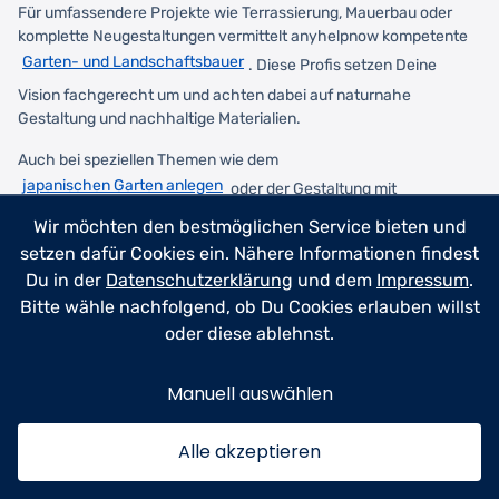
Für umfassendere Projekte wie Terrassierung, Mauerbau oder
komplette Neugestaltungen vermittelt anyhelpnow kompetente
Garten- und Landschaftsbauer
. Diese Profis setzen Deine
Vision fachgerecht um und achten dabei auf naturnahe
Gestaltung und nachhaltige Materialien.
Auch bei speziellen Themen wie dem
japanischen Garten anlegen
oder der Gestaltung mit
Gartensteinen
findest Du über anyhelpnow die richtigen
Wir möchten den bestmöglichen Service bieten und
setzen dafür Cookies ein. Nähere Informationen findest
Ansprechpartner. So wird Dein Traum vom romantischen
Gartenparadies Wirklichkeit – mit genau dem Maß an
Du in der
Datenschutzerklärung
und dem
Impressum
.
professioneller Hilfe, das Du brauchst.
Bitte wähle nachfolgend, ob Du Cookies erlauben willst
oder diese ablehnst.
Dein Weg zum blühenden Cottage-
Paradies beginnt heute
Manuell auswählen
Cottage Garten anlegen
ist keine Kunst für Perfektionisten,
Alle akzeptieren
sondern ein Abenteuer für alle, die Natur lieben und Geduld
mitbringen. Die wichtigste Erkenntnis: Lass Deinen Garten