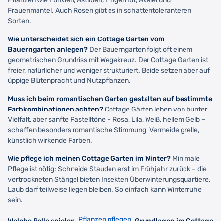
Pflanzen wie Funkien, Astilben, Fingerhut, Akelei und
Frauenmantel. Auch Rosen gibt es in schattentoleranteren
Sorten.
Wie unterscheidet sich ein Cottage Garten vom
Bauerngarten anlegen?
Der Bauerngarten folgt oft einem
geometrischen Grundriss mit Wegekreuz. Der Cottage Garten ist
freier, natürlicher und weniger strukturiert. Beide setzen aber auf
üppige Blütenpracht und Nutzpflanzen.
Muss ich beim romantischen Garten gestalten auf bestimmte
Farbkombinationen achten?
Cottage Gärten leben von bunter
Vielfalt, aber sanfte Pastelltöne – Rosa, Lila, Weiß, hellem Gelb –
schaffen besonders romantische Stimmung. Vermeide grelle,
künstlich wirkende Farben.
Wie pflege ich meinen Cottage Garten im Winter?
Minimale
Pflege ist nötig: Schneide Stauden erst im Frühjahr zurück – die
vertrockneten Stängel bieten Insekten Überwinterungsquartiere.
Laub darf teilweise liegen bleiben. So einfach kann Winterruhe
sein.
Pflanzen pflegen
Welche Rolle spielen
Grundlagen im Cottage