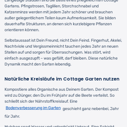
Langlebige Stauden sind die Basis eines pflegeleichten Cottage
Gartens. Pfingstrosen, Taglilien, Storchschnabel und
Katzenminze werden mit jedem Jahr schöner und brauchen
außer gelegentlichem Teilen kaum Aufmerksamkeit. Sie bilden
dauerhafte Strukturen, an denen sich kurzlebigere Pflanzen
orientieren können.
Selbstaussaat ist Dein Freund, nicht Dein Feind. Fingerhut, Akelei,
Nachtviole und Vergissmeinnicht tauchen jedes Jahr an neuen
Stellen auf und sorgen für Überraschungen. Was stört, wird
einfach ausgezupft – was gefällt, darf bleiben. Diese natürliche
Dynamik macht den Garten lebendig.
Natürliche Kreisläufe im Cottage Garten nutzen
Kompostiere alles Organische aus Deinem Garten. Der Kompost
wird zu Dünger, den Du im Frühjahr auf die Beete verteilst. So
schließt sich der Nährstoffkreislauf. Eine
Bodenverbesserung im Garten
geschieht ganz nebenbei, Jahr
für Jahr.
Mulchen spart Wasser und unterdrückt Unkraut. Eine Schicht