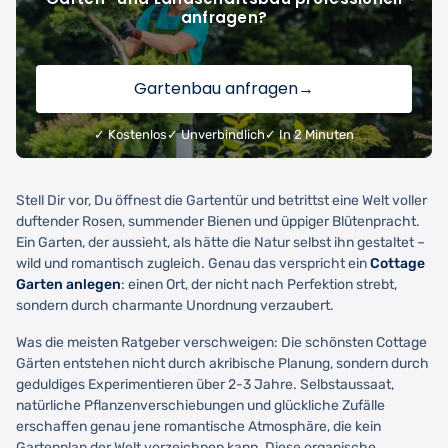
anfragen?
Gartenbau anfragen
→
✓ Kostenlos
✓ Unverbindlich
✓ In 2 Minuten
Stell Dir vor, Du öffnest die Gartentür und betrittst eine Welt voller
duftender Rosen, summender Bienen und üppiger Blütenpracht.
Ein Garten, der aussieht, als hätte die Natur selbst ihn gestaltet –
wild und romantisch zugleich. Genau das verspricht ein
Cottage
Garten anlegen
: einen Ort, der nicht nach Perfektion strebt,
sondern durch charmante Unordnung verzaubert.
Was die meisten Ratgeber verschweigen: Die schönsten Cottage
Gärten entstehen nicht durch akribische Planung, sondern durch
geduldiges Experimentieren über 2-3 Jahre. Selbstaussaat,
natürliche Pflanzenverschiebungen und glückliche Zufälle
erschaffen genau jene romantische Atmosphäre, die kein
Gartenplan der Welt vorzeichnen kann. Diese organische