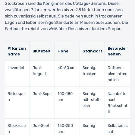
Stockrosen sind die Königinnen des Cottage-Gartens. Diese
zweijährigen Pflanzen werden bis zu 2,5 Meter hoch und säen
sich zuverlässig selbst aus. Sie gedeihen auch in trockeneren
Lagen und lieben sonnige Standorte an Mauern oder Zäunen. Die
Farbpalette reicht von Weiß über Rosa bis zu dunklem Purpur.
Pflanzen
Besonder
Blütezeit
Höhe
Standort
name
heiten
Lavendel
Juni-
40-60 cm
Sonnig,
Duftend,
August
trocken
bienenfreu
ndlich
Ritterspor
Juni-Sept
100-180
Sonnig,
Nachblüte
n
cm
nährstoffr
nach
eich
Rückschni
tt
Stockrose
Juli-Sept
150-250
Sonnig
Selbstauss
n
cm
aat,