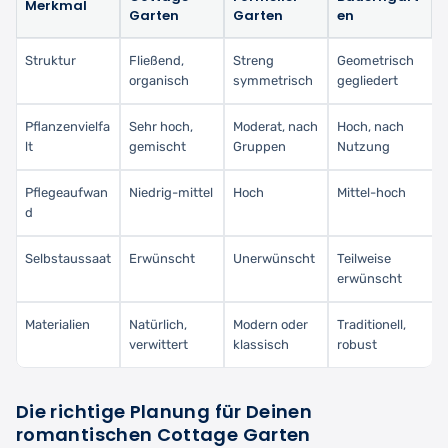
Merkmal
Garten
Garten
en
Struktur
Fließend,
Streng
Geometrisch
organisch
symmetrisch
gegliedert
Pflanzenvielfa
Sehr hoch,
Moderat, nach
Hoch, nach
lt
gemischt
Gruppen
Nutzung
Pflegeaufwan
Niedrig-mittel
Hoch
Mittel-hoch
d
Selbstaussaat
Erwünscht
Unerwünscht
Teilweise
erwünscht
Materialien
Natürlich,
Modern oder
Traditionell,
verwittert
klassisch
robust
Die richtige Planung für Deinen
romantischen Cottage Garten