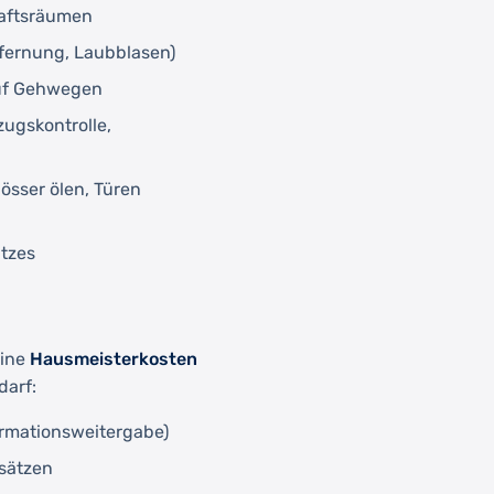
haftsräumen
fernung, Laubblasen)
auf Gehwegen
ugskontrolle,
össer ölen, Türen
atzes
eine
Hausmeisterkosten
darf:
rmationsweitergabe)
sätzen