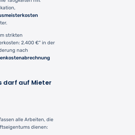
lle Tätigkeiten mit
kation,
usmeisterkosten
ter.
m strikten
rkosten: 2.400 €" in der
iederung nach
benkostenabrechnung
darf auf Mieter
ssen alle Arbeiten, die
ftseigentums dienen: