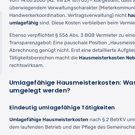
vom 14.06.2006 (Az. VIII ZR 167/05) – klargestellt, dass a
überwiegendem Verwaltungscharakter (Mieterkommuni
Handwerkerkoordination, Vertragsverwaltung) nicht
ha
umlagefähig
sind. Diese Kosten verbleiben beim Vermie
Ebenso verpflichtet § 556 Abs. 3 BGB Vermieter zu eine
Transparenzgebot: Eine pauschale Position „Hausmeiste
Abrechnung genügt nicht. Erst eine detaillierte Aufgl
Tätigkeitsbereichen macht die
Hausmeisterkosten Ne
rechtswirksam.
Umlagefähige Hausmeisterkosten: Was 
umgelegt werden?
Eindeutig umlagefähige Tätigkeiten
Umlagefähige Hausmeisterkosten
nach § 2 BetrKV umfa
dem laufenden Betrieb und der Pflege des Gemeinscha