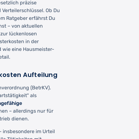
etzlich präzise
d Verteilerschlüssel. Ob Du
sem Ratgeber erfährst Du
st – von aktuellen
 zur lückenlosen
terkosten in der
wie eine Hausmeister-
tail.
kosten Aufteilung
tenverordnung (BetrKV).
tstätigkeit" als
agefähige
en – allerdings nur für
rieb dienen.
 insbesondere im Urteil