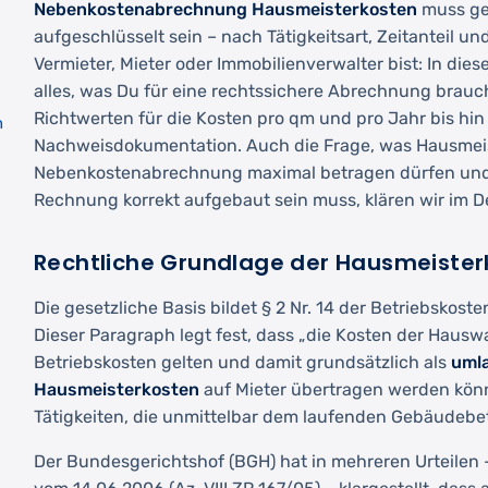
Nebenkostenabrechnung Hausmeisterkosten
muss ges
aufgeschlüsselt sein – nach Tätigkeitsart, Zeitanteil un
Vermieter, Mieter oder Immobilienverwalter bist: In die
alles, was Du für eine rechtssichere Abrechnung brauch
Richtwerten für die Kosten pro qm und pro Jahr bis hin
n
Nachweisdokumentation. Auch die Frage, was Hausmeis
Nebenkostenabrechnung maximal betragen dürfen und 
Rechnung korrekt aufgebaut sein muss, klären wir im De
Rechtliche Grundlage der Hausmeister
Die gesetzliche Basis bildet § 2 Nr. 14 der Betriebskos
Dieser Paragraph legt fest, dass „die Kosten der Hauswar
Betriebskosten gelten und damit grundsätzlich als
uml
Hausmeisterkosten
auf Mieter übertragen werden könn
Tätigkeiten, die unmittelbar dem laufenden Gebäudebet
Der Bundesgerichtshof (BGH) hat in mehreren Urteilen –