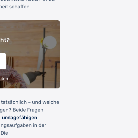
eit schaffen.
cht?
uten
tatsächlich – und welche
egen? Beide Fragen
n
umlagefähigen
ungsaufgaben in der
 Die