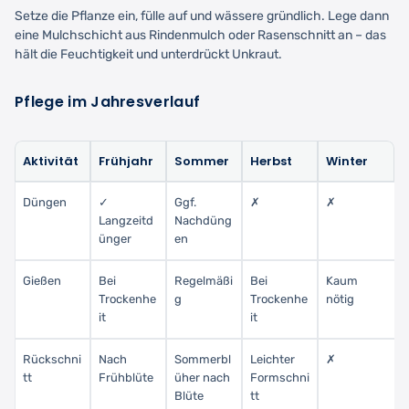
Setze die Pflanze ein, fülle auf und wässere gründlich. Lege dann
eine Mulchschicht aus Rindenmulch oder Rasenschnitt an – das
hält die Feuchtigkeit und unterdrückt Unkraut.
Pflege im Jahresverlauf
Aktivität
Frühjahr
Sommer
Herbst
Winter
Düngen
✓
Ggf.
✗
✗
Langzeitd
Nachdüng
ünger
en
Gießen
Bei
Regelmäßi
Bei
Kaum
Trockenhe
g
Trockenhe
nötig
it
it
Rückschni
Nach
Sommerbl
Leichter
✗
tt
Frühblüte
üher nach
Formschni
Blüte
tt