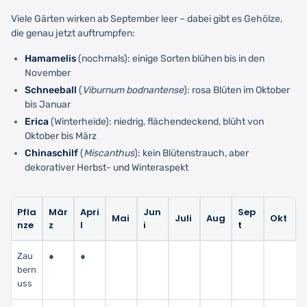
Viele Gärten wirken ab September leer – dabei gibt es Gehölze,
die genau jetzt auftrumpfen:
Hamamelis
(nochmals): einige Sorten blühen bis in den
November
Schneeball
(
Viburnum bodnantense
): rosa Blüten im Oktober
bis Januar
Erica
(Winterheide): niedrig, flächendeckend, blüht von
Oktober bis März
Chinaschilf
(
Miscanthus
): kein Blütenstrauch, aber
dekorativer Herbst- und Winteraspekt
Pfla
Mär
Apri
Jun
Sep
Mai
Juli
Aug
Okt
nze
z
l
i
t
Zau
●
●
bern
uss