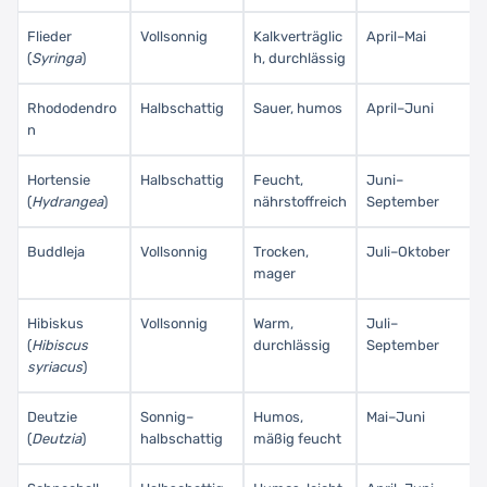
Flieder
Vollsonnig
Kalkverträglic
April–Mai
(
Syringa
)
h, durchlässig
Rhododendro
Halbschattig
Sauer, humos
April–Juni
n
Hortensie
Halbschattig
Feucht,
Juni–
(
Hydrangea
)
nährstoffreich
September
Buddleja
Vollsonnig
Trocken,
Juli–Oktober
mager
Hibiskus
Vollsonnig
Warm,
Juli–
(
Hibiscus
durchlässig
September
syriacus
)
Deutzie
Sonnig–
Humos,
Mai–Juni
(
Deutzia
)
halbschattig
mäßig feucht