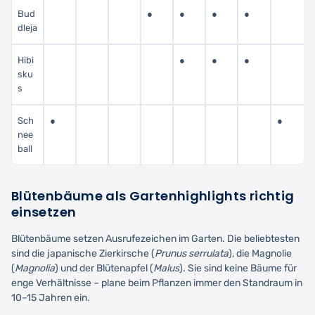
Bud
●
●
●
●
dleja
Hibi
●
●
●
sku
s
Sch
●
●
nee
ball
Blütenbäume als Gartenhighlights richtig
einsetzen
Blütenbäume setzen Ausrufezeichen im Garten. Die beliebtesten
sind die japanische Zierkirsche (
Prunus serrulata
), die Magnolie
(
Magnolia
) und der Blütenapfel (
Malus
). Sie sind keine Bäume für
enge Verhältnisse – plane beim Pflanzen immer den Standraum in
10–15 Jahren ein.