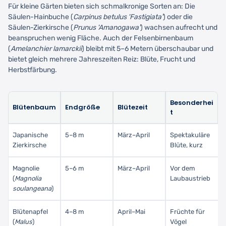
Für kleine Gärten bieten sich schmalkronige Sorten an: Die
Säulen-Hainbuche (
Carpinus betulus 'Fastigiata'
) oder die
Säulen-Zierkirsche (
Prunus 'Amanogawa'
) wachsen aufrecht und
beanspruchen wenig Fläche. Auch der Felsenbirnenbaum
(
Amelanchier lamarckii
) bleibt mit 5–6 Metern überschaubar und
bietet gleich mehrere Jahreszeiten Reiz: Blüte, Frucht und
Herbstfärbung.
Besonderhei
Blütenbaum
Endgröße
Blütezeit
t
Japanische
5–8 m
März–April
Spektakuläre
Zierkirsche
Blüte, kurz
Magnolie
5–6 m
März–April
Vor dem
(
Magnolia
Laubaustrieb
soulangeana
)
Blütenapfel
4–8 m
April–Mai
Früchte für
(
Malus
)
Vögel