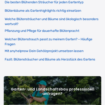
Die besten Blühenden Sträucher für jeden Gartentyp
Blütenbäume als Gartenhighlights richtig einsetzen
Welche Blütensträucher und Bäume sind ökologisch besonders
wertvoll?
Pflanzung und Pflege für dauerhafte Blütenpracht
Welcher Blütenstrauch passt zu meinem Garten? – Häufige
Fragen
Mit anyhelpnow Dein Gehölzprojekt umsetzen lassen
Fazit: Blütensträucher und Bäume als Herzstück des Gartens
Garten- und Landschaftsbau professionell
anfragen?