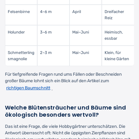
Felsenbirne
4–6 m
April
Dreifacher
Reiz
Holunder
3–6 m
Mai–Juni
Heimisch,
essbar
Schmetterling
2–3 m
Mai–Juni
Klein, für
smagnolie
kleine Gärten
Für tiefgreifende Fragen rund ums Fällen oder Beschneiden
großer Bäume lohnt sich ein Blick auf den Artikel zum
richtigen Baumschnitt
.
Welche Blütensträucher und Bäume sind
ökologisch besonders wertvoll?
Das ist eine Frage, die viele Hobbygärtner unterschätzen. Die
Antwort überrascht oft: Nicht die üppigsten Zierpflanzen sind