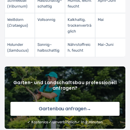
Schneeball
Halbschattig–
Humos, leicht
April–Juni
(
Viburnum
)
schattig
feucht
Weißdorn
Vollsonnig
Kalkhaltig,
Mai
(
Crataegus
)
trockenverträ
glich
Holunder
Sonnig–
Nährstoffreic
Mai–Juni
(
Sambucus
)
halbschattig
h, feucht
Garten- und Landschaftsbau professionell
anfragen?
Gartenbau anfragen
→
✓ Kostenlos
✓ Unverbindlich
✓ In 2 Minuten