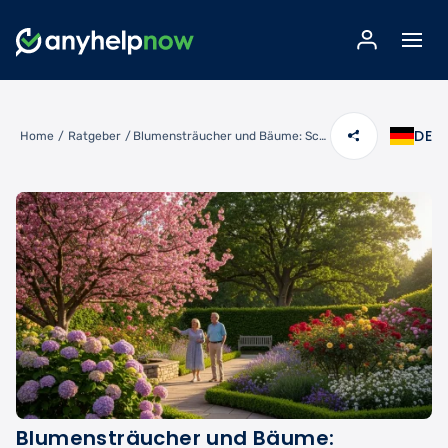
DE
Home
/
Ratgeber
/
Blumensträucher und Bäume: Schönheit & Struktur für Ihren Garten
Blumensträucher und Bäume: