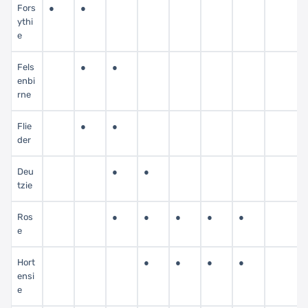
Fors
●
●
ythi
e
Fels
●
●
enbi
rne
Flie
●
●
der
Deu
●
●
tzie
Ros
●
●
●
●
●
e
Hort
●
●
●
●
ensi
e