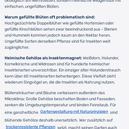
ökologisch am wertvollsten, sondern heimische Wildgehölze mit
einfachen, ungefüllten Blüten.
Warum gefüllte Blüten oft problematisch sind:
Hochgezüchtete Doppelblüher wie gefüllte Hortensien oder
gefüllte Kirschblüten sehen zwar beeindruckend aus – Bienen
und Hummeln kommen jedoch kaum an den Nektar heran.
Ungefüllte Sorten derselben Pflanze sind für Insekten weit
zugänglicher.
Heimische Gehölze als Insektenmagnet:
Weißdorn, Holunder,
Kornelkirsche und Wildrosen sind für hunderte heimischer
Insektenarten unverzichtbar. Ein einziger alter Holunderstrauch
kann über 60 Insektenarten beherbergen. Diese Vielfalt zieht
wiederum Singvögel an, die die Insekten als Nahrung nutzen.
Blütensträucher und Bäume verbessern außerdem das
Mikroklima: Große Gehölze beschatten Boden und Fassaden,
senken die Umgebungstemperatur und binden Feinstaub. Für
Gartengestaltung mit Naturprinzipien
eine ganzheitliche
sind
blühende Gehölze deshalb unersetzlich. Wer zusätzlich auf
trockenresistente Pflanzen
setzt, macht seinen Garten auch