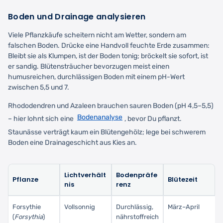
Boden und Drainage analysieren
Viele Pflanzkäufe scheitern nicht am Wetter, sondern am
falschen Boden. Drücke eine Handvoll feuchte Erde zusammen:
Bleibt sie als Klumpen, ist der Boden tonig; bröckelt sie sofort, ist
er sandig. Blütensträucher bevorzugen meist einen
humusreichen, durchlässigen Boden mit einem pH-Wert
zwischen 5,5 und 7.
Rhododendren und Azaleen brauchen sauren Boden (pH 4,5–5,5)
Bodenanalyse
– hier lohnt sich eine
, bevor Du pflanzt.
Staunässe verträgt kaum ein Blütengehölz; lege bei schwerem
Boden eine Drainageschicht aus Kies an.
Lichtverhält
Bodenpräfe
Pflanze
Blütezeit
nis
renz
Forsythie
Vollsonnig
Durchlässig,
März–April
(
Forsythia
)
nährstoffreich