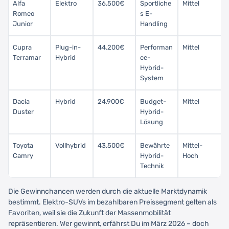
Alfa
Elektro
36.500€
Sportliche
Mittel
Romeo
s E-
Junior
Handling
Cupra
Plug-in-
44.200€
Performan
Mittel
Terramar
Hybrid
ce-
Hybrid-
System
Dacia
Hybrid
24.900€
Budget-
Mittel
Duster
Hybrid-
Lösung
Toyota
Vollhybrid
43.500€
Bewährte
Mittel-
Camry
Hybrid-
Hoch
Technik
Die Gewinnchancen werden durch die aktuelle Marktdynamik
bestimmt. Elektro-SUVs im bezahlbaren Preissegment gelten als
Favoriten, weil sie die Zukunft der Massenmobilität
repräsentieren. Wer gewinnt, erfährst Du im März 2026 – doch