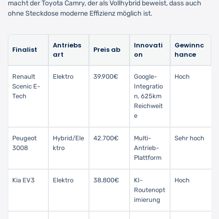
macht der Toyota Camry, der als Vollhybrid beweist, dass auch
ohne Steckdose moderne Effizienz möglich ist.
Antriebs
Innovati
Gewinnc
Finalist
Preis ab
art
on
hance
Renault
Elektro
39.900€
Google-
Hoch
Scenic E-
Integratio
Tech
n, 625km
Reichweit
e
Peugeot
Hybrid/Ele
42.700€
Multi-
Sehr hoch
3008
ktro
Antrieb-
Plattform
Kia EV3
Elektro
38.800€
KI-
Hoch
Routenopt
imierung