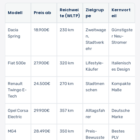
Reichwei
Zielgrup
Kernvort
Modell
Preis ab
te (WLTP)
pe
eil
Dacia
18.900€
230 km
Zweitwage
Günstigste
Spring
n,
r Neu-
Stadtverk
Stromer
ehr
Fiat 500e
27.900€
320 km
Lifestyle-
Italienisch
Käufer
es Design
Renault
24.500€
270 km
Stadtmen
Kompakte
Twingo E-
schen
Maße
Tech
Opel Corsa
29.900€
357 km
Alltagsfah
Deutsche
Electric
rer
Marke
MG4
28.490€
350 km
Preis-
Bestes
Bewusste
PLV