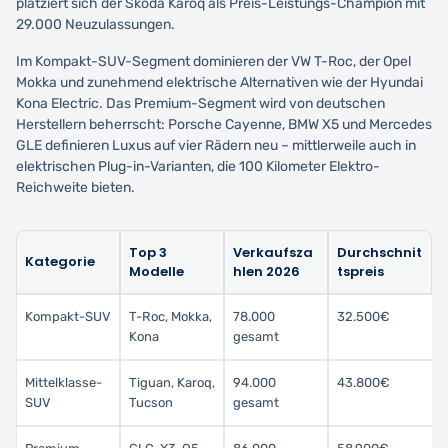
platziert sich der Škoda Karoq als Preis-Leistungs-Champion mit
29.000 Neuzulassungen.
Im Kompakt-SUV-Segment dominieren der VW T-Roc, der Opel
Mokka und zunehmend elektrische Alternativen wie der Hyundai
Kona Electric. Das Premium-Segment wird von deutschen
Herstellern beherrscht: Porsche Cayenne, BMW X5 und Mercedes
GLE definieren Luxus auf vier Rädern neu – mittlerweile auch in
elektrischen Plug-in-Varianten, die 100 Kilometer Elektro-
Reichweite bieten.
Top 3
Verkaufsza
Durchschnit
Kategorie
Modelle
hlen 2026
tspreis
Kompakt-SUV
T-Roc, Mokka,
78.000
32.500€
Kona
gesamt
Mittelklasse-
Tiguan, Karoq,
94.000
43.800€
SUV
Tucson
gesamt