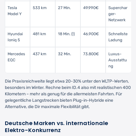
Tesla
533 km
27 Min.
49.990€
Superchar
Model Y
ger-
Netzwerk
Hyundai
481 km
18 Min. (!)
46.900€
Schnellste
Ioniq 5
Ladung
Mercedes
437 km
32 Min.
73.800€
Luxus-
EQC
Ausstattu
ng
Die Praxisreichweite liegt etwa 20-30% unter den WLTP-Werten,
besonders im Winter. Rechne beim ID.4 also mit realistischen 400
Kilometern – mehr als genug für die allermeisten Fahrten. Für
gelegentliche Langstrecken bieten Plug-in-Hybride eine
Alternative, die Dir maximale Flexibilität gibt.
Deutsche Marken vs. internationale
Elektro-Konkurrenz