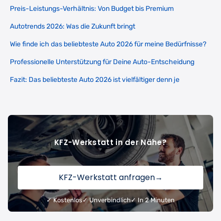
Preis-Leistungs-Verhältnis: Von Budget bis Premium
Autotrends 2026: Was die Zukunft bringt
Wie finde ich das beliebteste Auto 2026 für meine Bedürfnisse?
Professionelle Unterstützung für Deine Auto-Entscheidung
Fazit: Das beliebteste Auto 2026 ist vielfältiger denn je
KFZ-Werkstatt in der Nähe?
KFZ-Werkstatt anfragen
→
✓ Kostenlos
✓ Unverbindlich
✓ In 2 Minuten