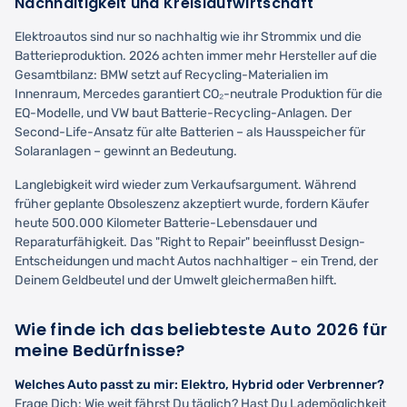
Nachhaltigkeit und Kreislaufwirtschaft
Elektroautos sind nur so nachhaltig wie ihr Strommix und die
Batterieproduktion. 2026 achten immer mehr Hersteller auf die
Gesamtbilanz: BMW setzt auf Recycling-Materialien im
Innenraum, Mercedes garantiert CO₂-neutrale Produktion für die
EQ-Modelle, und VW baut Batterie-Recycling-Anlagen. Der
Second-Life-Ansatz für alte Batterien – als Hausspeicher für
Solaranlagen – gewinnt an Bedeutung.
Langlebigkeit wird wieder zum Verkaufsargument. Während
früher geplante Obsoleszenz akzeptiert wurde, fordern Käufer
heute 500.000 Kilometer Batterie-Lebensdauer und
Reparaturfähigkeit. Das "Right to Repair" beeinflusst Design-
Entscheidungen und macht Autos nachhaltiger – ein Trend, der
Deinem Geldbeutel und der Umwelt gleichermaßen hilft.
Wie finde ich das beliebteste Auto 2026 für
meine Bedürfnisse?
Welches Auto passt zu mir: Elektro, Hybrid oder Verbrenner?
Frage Dich: Wie weit fährst Du täglich? Hast Du Lademöglichkeit