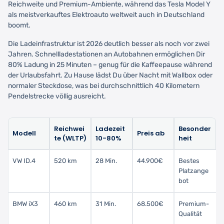
Reichweite und Premium-Ambiente, während das Tesla Model Y
als meistverkauftes Elektroauto weltweit auch in Deutschland
boomt.
Die Ladeinfrastruktur ist 2026 deutlich besser als noch vor zwei
Jahren. Schnellladestationen an Autobahnen ermöglichen Dir
80% Ladung in 25 Minuten – genug für die Kaffeepause während
der Urlaubsfahrt. Zu Hause lädst Du über Nacht mit Wallbox oder
normaler Steckdose, was bei durchschnittlich 40 Kilometern
Pendelstrecke völlig ausreicht.
Reichwei
Ladezeit
Besonder
Modell
Preis ab
te (WLTP)
10-80%
heit
VW ID.4
520 km
28 Min.
44.900€
Bestes
Platzange
bot
BMW iX3
460 km
31 Min.
68.500€
Premium-
Qualität