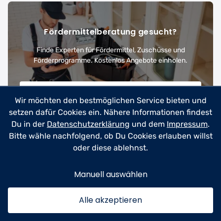
Fördermittelberatung gesucht?
Finde Experten für Fördermittel, Zuschüsse und
Förderprogramme. Kostenlos Angebote einholen.
Fördermittelberatung anfragen
→
Wir möchten den bestmöglichen Service bieten und
setzen dafür Cookies ein. Nähere Informationen findest
✓ Kostenlos
✓ Unverbindlich
✓ In 2 Minuten
Du in der
Datenschutzerklärung
und dem
Impressum
.
Bitte wähle nachfolgend, ob Du Cookies erlauben willst
oder diese ablehnst.
Any
Kategorie:
Handwerk
Pflege & Betreuung
Manuell auswählen
Alle akzeptieren
Das Neueste aus unserem