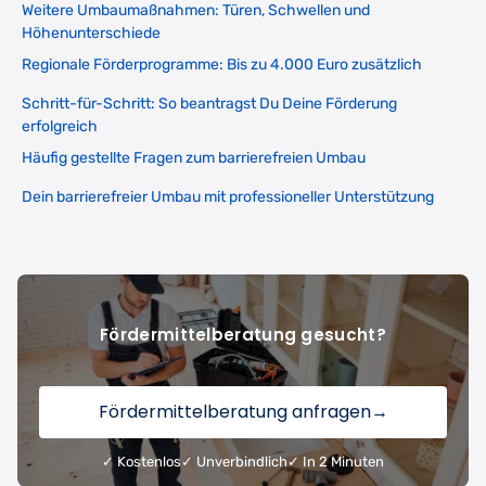
Weitere Umbaumaßnahmen: Türen, Schwellen und
Höhenunterschiede
Regionale Förderprogramme: Bis zu 4.000 Euro zusätzlich
Schritt-für-Schritt: So beantragst Du Deine Förderung
erfolgreich
Häufig gestellte Fragen zum barrierefreien Umbau
Dein barrierefreier Umbau mit professioneller Unterstützung
Fördermittelberatung gesucht?
Fördermittelberatung anfragen
→
✓ Kostenlos
✓ Unverbindlich
✓ In 2 Minuten