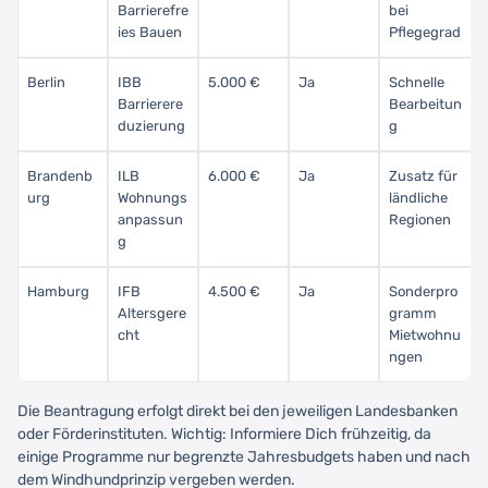
Barrierefre
bei
ies Bauen
Pflegegrad
Berlin
IBB
5.000 €
Ja
Schnelle
Barrierere
Bearbeitun
duzierung
g
Brandenb
ILB
6.000 €
Ja
Zusatz für
urg
Wohnungs
ländliche
anpassun
Regionen
g
Hamburg
IFB
4.500 €
Ja
Sonderpro
Altersgere
gramm
cht
Mietwohnu
ngen
Die Beantragung erfolgt direkt bei den jeweiligen Landesbanken
oder Förderinstituten. Wichtig: Informiere Dich frühzeitig, da
einige Programme nur begrenzte Jahresbudgets haben und nach
dem Windhundprinzip vergeben werden.