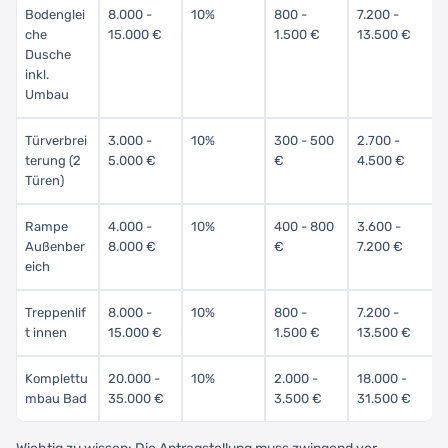
Bodenglei
8.000 -
10%
800 -
7.200 -
che
15.000 €
1.500 €
13.500 €
Dusche
inkl.
Umbau
Türverbrei
3.000 -
10%
300 - 500
2.700 -
terung (2
5.000 €
€
4.500 €
Türen)
Rampe
4.000 -
10%
400 - 800
3.600 -
Außenber
8.000 €
€
7.200 €
eich
Treppenlif
8.000 -
10%
800 -
7.200 -
t innen
15.000 €
1.500 €
13.500 €
Komplettu
20.000 -
10%
2.000 -
18.000 -
mbau Bad
35.000 €
3.500 €
31.500 €