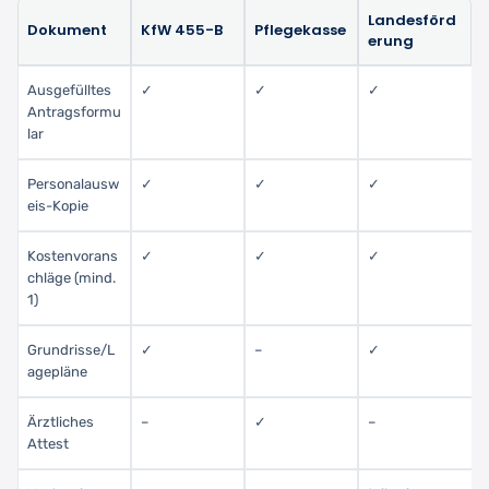
Landesförd
Dokument
KfW 455-B
Pflegekasse
erung
Ausgefülltes
✓
✓
✓
Antragsformu
lar
Personalausw
✓
✓
✓
eis-Kopie
Kostenvorans
✓
✓
✓
chläge (mind.
1)
Grundrisse/L
✓
–
✓
agepläne
Ärztliches
–
✓
–
Attest