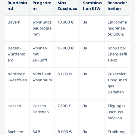
Bundesla
Program
Max.
Kombina
Besonder
nd
m
Zuschuss
tion KfW
heiten
Bayern
Wohnungs
10.000 €
Ja
Einkomme
bauprogra
nsgrenze:
mm
60.000 €
Baden-
Wohnen
15.000 €
Ja
Bonus bei
Württemb
mit
Energieeffi
erg
Zukunft
zienz
Nordrhein
NRW.Bank
5.000 €
Ja
Zusätzlich
-Westfalen
Wohnraum
zinsgünsti
ges
Darlehen
Hessen
Hessen-
7.500 €
Ja
Tilgungsz
Darlehen
uschuss
möglich
Sachsen
SAB
8.000 €
Ja
Erhöhung