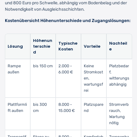
und 800 Euro pro Schwelle, abhängig vom Bodenbelag und der
Notwendigkeit von Ausgleichsschichten.
Kostenübersicht Höhenunterschiede und Zugangslösungen:
Höhenun
Typische
Nachteil
Lösung
terschie
Vorteile
Kosten
e
d
Rampe
bis 150 cm
2.000 -
Keine
Platzbedar
außen
6.000 €
Stromkost
f,
en,
witterungs
wartungsf
abhängig
rei
Plattformli
bis 300
8.000 -
Platzspare
Stromverb
ft außen
cm
15.000 €
nd
rauch,
Wartung
nötig
Treppenlif
Etage zu
8.000 -
Komfortab
Treppenha