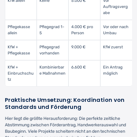
KfW allein
Keine
5.000 €
Vor
Auftragsverg
abe
Pflegekasse
Pflegegrad 1-
4.000 € pro
Vor oder nach
allein
5
Person
Umbau
KfW +
Pflegegrad
9.000 €
KfW zuerst
Pflegekasse
vorhanden
KfW +
Kombinierbar
6.600 €
Ein Antrag
Einbruchschu
e Maßnahmen
möglich
tz
Praktische Umsetzung: Koordination von
Standards und Förderung
Hier liegt die größte Herausforderung: Die perfekte zeitliche
Abstimmung zwischen Förderantrag, Handwerkerauswahl und
Baubeginn. Viele Projekte scheitern nicht an den technischen