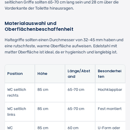
seitlichen Griffe sollten 65-70 cm lang sein und 28 cm über die
Vorderkante der Toilette hinausragen.
Materialauswahl und
Oberflächenbeschaffenheit
Haltegriffe sollten einen Durchmesser von 32-45 mm haben und
eine rutschfeste, warme Oberfläche aufweisen. Edelstahl mit
matter Oberfläche ist ideal, da er hygienisch und langlebig ist.
Länge/Abst
Besonderhei
Position
Höhe
and
ten
WC seitlich
85 cm
65-70 cm
Hochklappbar
rechts
WC seitlich
85 cm
65-70 cm
Fest montiert
links
WC
85 cm
60 cm
U-Form oder