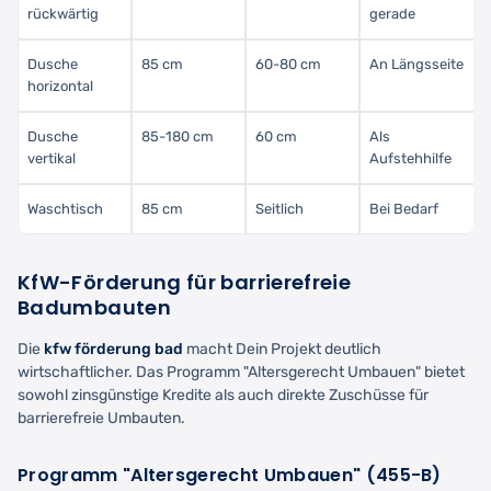
rückwärtig
gerade
Dusche
85 cm
60-80 cm
An Längsseite
horizontal
Dusche
85-180 cm
60 cm
Als
vertikal
Aufstehhilfe
Waschtisch
85 cm
Seitlich
Bei Bedarf
KfW-Förderung für barrierefreie
Badumbauten
Die
kfw förderung bad
macht Dein Projekt deutlich
wirtschaftlicher. Das Programm "Altersgerecht Umbauen" bietet
sowohl zinsgünstige Kredite als auch direkte Zuschüsse für
barrierefreie Umbauten.
Programm "Altersgerecht Umbauen" (455-B)