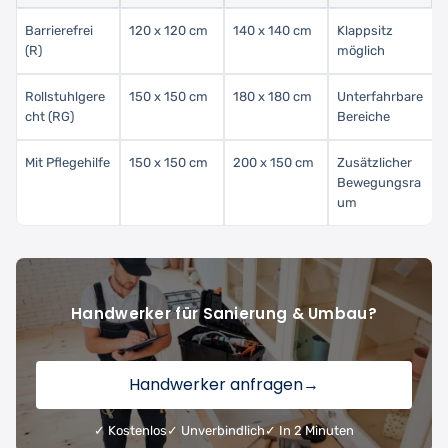
Barrierefrei
120 x 120 cm
140 x 140 cm
Klappsitz
(R)
möglich
Rollstuhlgere
150 x 150 cm
180 x 180 cm
Unterfahrbare
cht (RG)
Bereiche
Mit Pflegehilfe
150 x 150 cm
200 x 150 cm
Zusätzlicher
Bewegungsra
um
Handwerker für Sanierung & Umbau?
Handwerker anfragen
→
✓ Kostenlos
✓ Unverbindlich
✓ In 2 Minuten