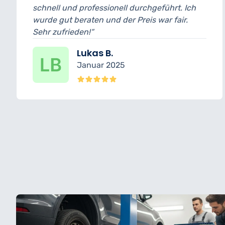
l und professionell durchgeführt. Ich
und bin w
gut beraten und der Preis war fair.
wurde tra
ufrieden!“
erledigt.“
Lukas B.
Januar 2025