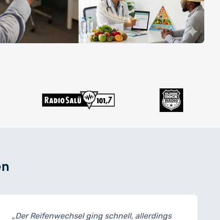
en
echsel ging schnell, allerdings
„Meine Bremse