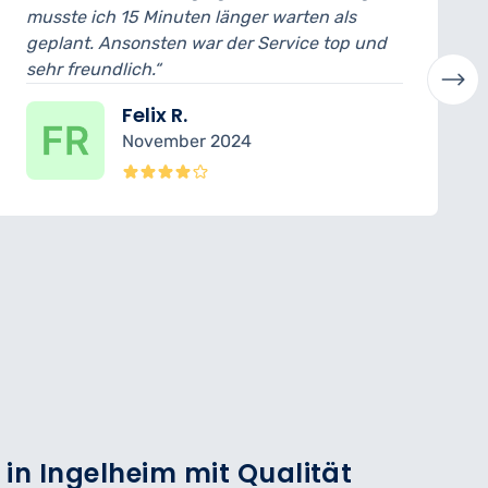
15 Minuten länger warten als
ich konnte das
sonsten war der Service top und
abholen. Der M
ich.“
verständlich er
Felix R.
La
November 2024
Ok
 in Ingelheim mit Qualität