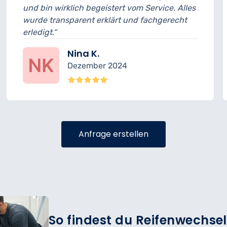
istert vom Service. Alles
musste ich 15 Minuten l
klärt und fachgerecht
geplant. Ansonsten war 
sehr freundlich.“
Felix R.
 2024
November 2
Anfrage erstellen
So findest du Reifenwechsel