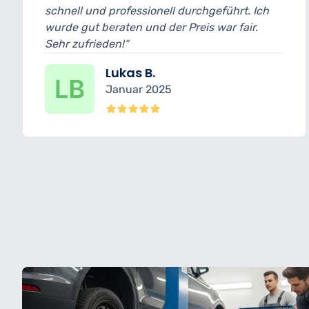
sionell durchgeführt. Ich
und bin wirklich bege
und der Preis war fair.
wurde transparent er
erledigt.“
 B.
Nina K.
 2025
Dezember