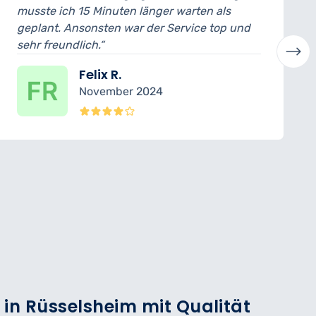
änger warten als
ich konnte das Auto noch 
der Service top und
abholen. Der Mechaniker ha
verständlich erklärt. Sehr p
Laura H.
024
Oktober 2024
 in Rüsselsheim mit Qualität