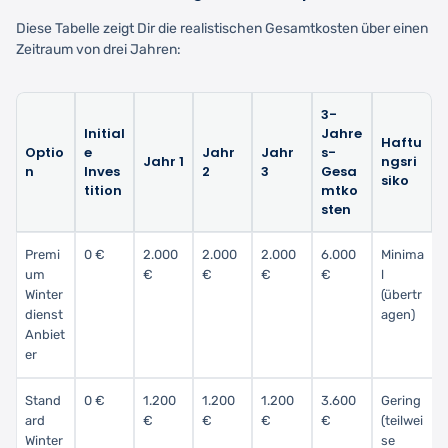
Diese Tabelle zeigt Dir die realistischen Gesamtkosten über einen
Zeitraum von drei Jahren:
3-
Initial
Jahre
Haftu
Optio
e
Jahr
Jahr
s-
Jahr 1
ngsri
n
Inves
2
3
Gesa
siko
tition
mtko
sten
Premi
0 €
2.000
2.000
2.000
6.000
Minima
um
€
€
€
€
l
Winter
(übertr
dienst
agen)
Anbiet
er
Stand
0 €
1.200
1.200
1.200
3.600
Gering
ard
€
€
€
€
(teilwei
Winter
se