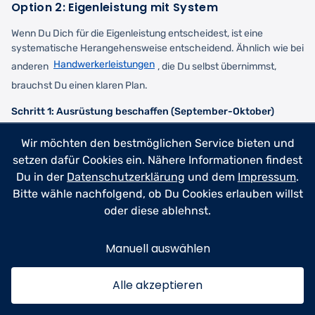
Option 2: Eigenleistung mit System
Wenn Du Dich für die Eigenleistung entscheidest, ist eine
systematische Herangehensweise entscheidend. Ähnlich wie bei
Handwerkerleistungen
anderen
, die Du selbst übernimmst,
brauchst Du einen klaren Plan.
Schritt 1: Ausrüstung beschaffen (September-Oktober)
Schneeschieber mit ergonomischem Griff
Wir möchten den bestmöglichen Service bieten und
Streuwagen oder Handstreuer
setzen dafür Cookies ein. Nähere Informationen findest
Ausreichend Streugut (umweltfreundliche Variante)
Du in der
Datenschutzerklärung
und dem
Impressum
.
Wetterfeste Winterkleidung und Arbeitshandschuhe
Bitte wähle nachfolgend, ob Du Cookies erlauben willst
Stirnlampe für frühmorgendliche Einsätze
oder diese ablehnst.
Schritt 2: Rechtliche Absicherung (Oktober)
Manuell auswählen
Überprüfe Deine Privathaftpflichtversicherung
Erhöhe ggf. die Deckungssumme auf mindestens 5 Millionen
Alle akzeptieren
Euro
Informiere Dich über die genauen Räumpflichten in Deiner