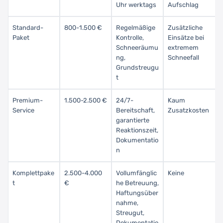
Uhr werktags
Aufschlag
Standard-
800-1.500 €
Regelmäßige
Zusätzliche
Paket
Kontrolle,
Einsätze bei
Schneeräumu
extremem
ng,
Schneefall
Grundstreugu
t
Premium-
1.500-2.500 €
24/7-
Kaum
Service
Bereitschaft,
Zusatzkosten
garantierte
Reaktionszeit,
Dokumentatio
n
Komplettpake
2.500-4.000
Vollumfänglic
Keine
t
€
he Betreuung,
Haftungsüber
nahme,
Streugut,
Dokumentatio