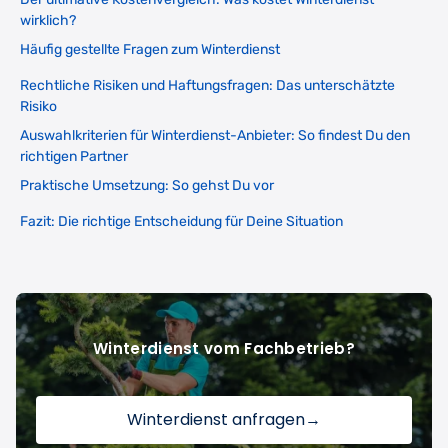
wirklich?
Häufig gestellte Fragen zum Winterdienst
Rechtliche Risiken und Haftungsfragen: Das unterschätzte
Risiko
Auswahlkriterien für Winterdienst-Anbieter: So findest Du den
richtigen Partner
Praktische Umsetzung: So gehst Du vor
Fazit: Die richtige Entscheidung für Deine Situation
Winterdienst vom Fachbetrieb?
Winterdienst anfragen
→