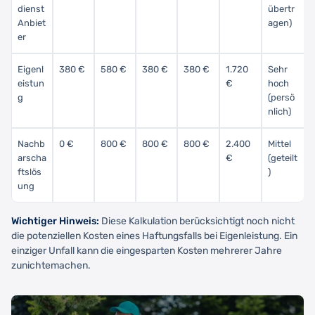
dienst
übertr
Anbiet
agen)
er
Eigenl
380 €
580 €
380 €
380 €
1.720
Sehr
eistun
€
hoch
g
(persö
nlich)
Nachb
0 €
800 €
800 €
800 €
2.400
Mittel
arscha
€
(geteilt
ftslös
)
ung
Wichtiger Hinweis:
Diese Kalkulation berücksichtigt noch nicht
die potenziellen Kosten eines Haftungsfalls bei Eigenleistung. Ein
einziger Unfall kann die eingesparten Kosten mehrerer Jahre
zunichtemachen.