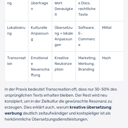
ng
übertrage
Wort
e Docs,
n
Genauigke
rechtliche
it
Texte
Lokalisieru
Kulturelle
Übersetzu
Software,
Mittel
ng
Anpassun
ng + lokale
E-
g
Anpassun
Commerc
gen
e
Transcreat
Emotional
Kreative
Marketing,
Hoch
ion
e
Neukonze
Werbung,
Neuerscha
ption
Branding
ffung
In der Praxis bedeutet Transcreation oft, dass nur 30-50% des
ursprünglichen Texts erhalten bleiben. Der Rest wird neu
konzipiert, um in der Zielkultur die gewünschte Resonanz zu
erzeugen. Dies erklärt auch, warum
kreative übersetzung
werbung
deutlich zeitaufwändiger und kostspieliger ist als
herkömmliche Übersetzungsdienstleistungen.