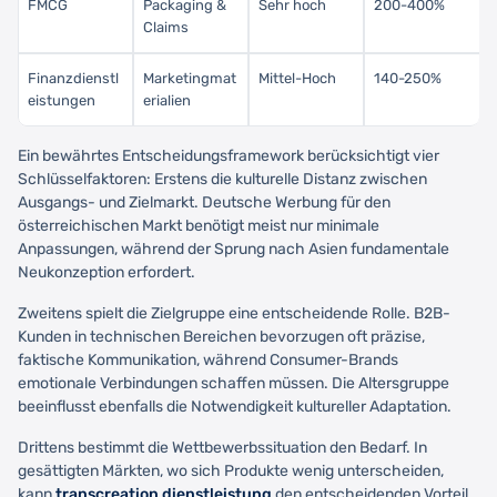
FMCG
Packaging &
Sehr hoch
200-400%
Claims
Finanzdienstl
Marketingmat
Mittel-Hoch
140-250%
eistungen
erialien
Ein bewährtes Entscheidungsframework berücksichtigt vier
Schlüsselfaktoren: Erstens die kulturelle Distanz zwischen
Ausgangs- und Zielmarkt. Deutsche Werbung für den
österreichischen Markt benötigt meist nur minimale
Anpassungen, während der Sprung nach Asien fundamentale
Neukonzeption erfordert.
Zweitens spielt die Zielgruppe eine entscheidende Rolle. B2B-
Kunden in technischen Bereichen bevorzugen oft präzise,
faktische Kommunikation, während Consumer-Brands
emotionale Verbindungen schaffen müssen. Die Altersgruppe
beeinflusst ebenfalls die Notwendigkeit kultureller Adaptation.
Drittens bestimmt die Wettbewerbssituation den Bedarf. In
gesättigten Märkten, wo sich Produkte wenig unterscheiden,
kann
transcreation dienstleistung
den entscheidenden Vorteil