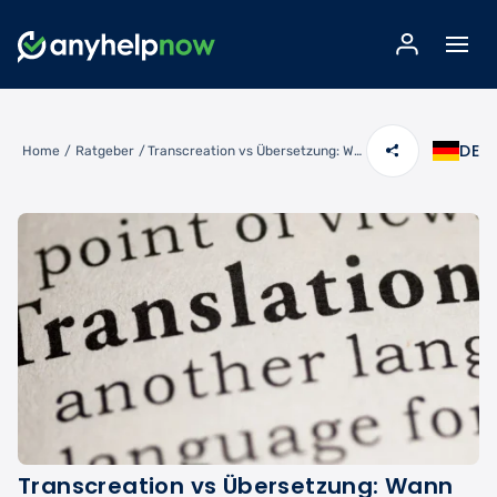
DE
Home
/
Ratgeber
/
Transcreation vs Übersetzung: Wann Marketing kreative Adaption braucht
Transcreation vs Übersetzung: Wann