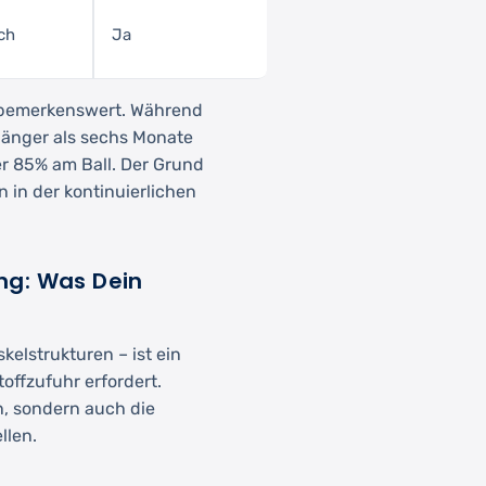
ch
Ja
s bemerkenswert. Während
 länger als sechs Monate
er 85% am Ball. Der Grund
 in der kontinuierlichen
ng: Was Dein
elstrukturen – ist ein
offzufuhr erfordert.
n, sondern auch die
llen.