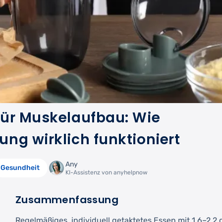
für Muskelaufbau: Wie
ng wirklich funktioniert
Any
Gesundheit
KI-Assistenz von anyhelpnow
Zusammenfassung
Regelmäßiges, individuell getaktetes Essen mit 1,6–2,2