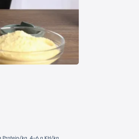
 g Protein/kg, 4–6 g KH/kg