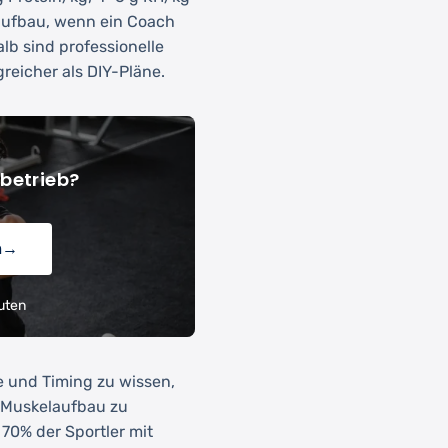
laufbau, wenn ein Coach
lb sind professionelle
reicher als DIY-Pläne.
betrieb?
n
→
uten
e und Timing zu wissen,
 Muskelaufbau zu
 70% der Sportler mit