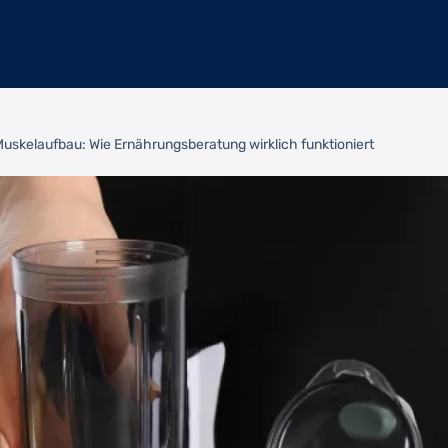
uskelaufbau: Wie Ernährungsberatung wirklich funktioniert