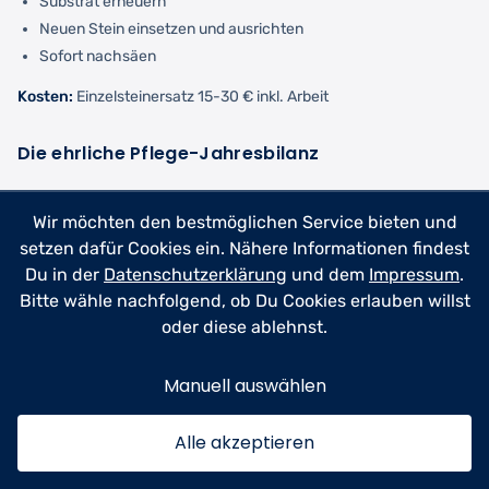
Substrat erneuern
Neuen Stein einsetzen und ausrichten
Sofort nachsäen
Kosten:
Einzelsteinersatz 15-30 € inkl. Arbeit
Die ehrliche Pflege-Jahresbilanz
Wir möchten den bestmöglichen Service bieten und
Hauptaufga
Erwartete
Monat
Zeitaufwand
ben
Optik
setzen dafür Cookies ein. Nähere Informationen findest
Du in der
Datenschutzerklärung
und dem
Impressum
.
Januar
Ruhe,
0,5 Std.
30-40%
Bitte wähle nachfolgend, ob Du Cookies erlauben willst
abstumpfend
Grünanteil
oder diese ablehnst.
e Mittel
Manuell auswählen
Februar
Ruhe
0,5 Std.
30-40%
Grünanteil
Alle akzeptieren
März
Reinigung,
5-6 Std.
40-60%
erste
Grünanteil