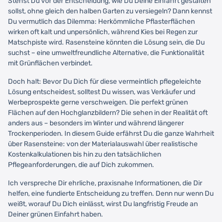
Stehst Du vor der Entscheidung, wie Du Deine Einfahrt gestalten
sollst, ohne gleich den halben Garten zu versiegeln? Dann kennst
Du vermutlich das Dilemma: Herkömmliche Pflasterflächen
wirken oft kalt und unpersönlich, während Kies bei Regen zur
Matschpiste wird. Rasensteine könnten die Lösung sein, die Du
suchst – eine umweltfreundliche Alternative, die Funktionalität
mit Grünflächen verbindet.
Doch halt: Bevor Du Dich für diese vermeintlich pflegeleichte
Lösung entscheidest, solltest Du wissen, was Verkäufer und
Werbeprospekte gerne verschweigen. Die perfekt grünen
Flächen auf den Hochglanzbildern? Die sehen in der Realität oft
anders aus – besonders im Winter und während längerer
Trockenperioden. In diesem Guide erfährst Du die ganze Wahrheit
über Rasensteine: von der Materialauswahl über realistische
Kostenkalkulationen bis hin zu den tatsächlichen
Pflegeanforderungen, die auf Dich zukommen.
Ich verspreche Dir ehrliche, praxisnahe Informationen, die Dir
helfen, eine fundierte Entscheidung zu treffen. Denn nur wenn Du
weißt, worauf Du Dich einlässt, wirst Du langfristig Freude an
Deiner grünen Einfahrt haben.