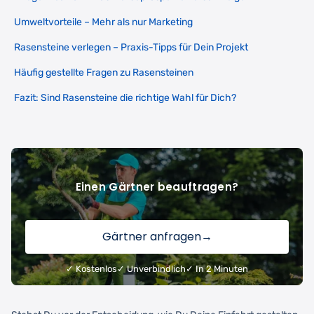
Umweltvorteile – Mehr als nur Marketing
Rasensteine verlegen – Praxis-Tipps für Dein Projekt
Häufig gestellte Fragen zu Rasensteinen
Fazit: Sind Rasensteine die richtige Wahl für Dich?
Einen Gärtner beauftragen?
Gärtner anfragen
→
✓ Kostenlos
✓ Unverbindlich
✓ In 2 Minuten