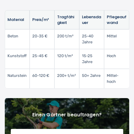
Tragfähi
Lebensda
Pflegeauf
Material
Preis/m²
gkeit
uer
wand
Beton
20-35 €
200 t/m²
25-40
Mittel
Jahre
Kunststoff
25-45 €
120 t/m²
15-25
Hoch
Jahre
Naturstein
60-120 €
200+ t/m²
50+ Jahre
Mittel-
hoch
Einen Gärtner beauftragen?