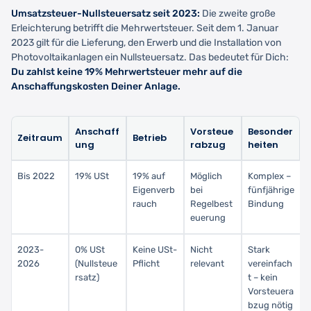
Umsatzsteuer-Nullsteuersatz seit 2023:
Die zweite große
Erleichterung betrifft die Mehrwertsteuer. Seit dem 1. Januar
2023 gilt für die Lieferung, den Erwerb und die Installation von
Photovoltaikanlagen ein Nullsteuersatz. Das bedeutet für Dich:
Du zahlst keine 19% Mehrwertsteuer mehr auf die
Anschaffungskosten Deiner Anlage.
Anschaff
Vorsteue
Besonder
Zeitraum
Betrieb
ung
rabzug
heiten
Bis 2022
19% USt
19% auf
Möglich
Komplex –
Eigenverb
bei
fünfjährige
rauch
Regelbest
Bindung
euerung
2023-
0% USt
Keine USt-
Nicht
Stark
2026
(Nullsteue
Pflicht
relevant
vereinfach
rsatz)
t – kein
Vorsteuera
bzug nötig