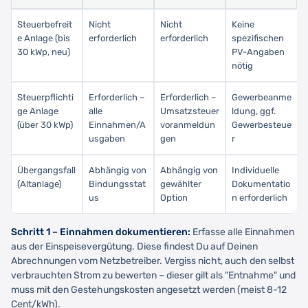
Steuerbefreit
Nicht
Nicht
Keine
e Anlage (bis
erforderlich
erforderlich
spezifischen
30 kWp, neu)
PV-Angaben
nötig
Steuerpflichti
Erforderlich –
Erforderlich –
Gewerbeanme
ge Anlage
alle
Umsatzsteuer
ldung, ggf.
(über 30 kWp)
Einnahmen/A
voranmeldun
Gewerbesteue
usgaben
gen
r
Übergangsfall
Abhängig von
Abhängig von
Individuelle
(Altanlage)
Bindungsstat
gewählter
Dokumentatio
us
Option
n erforderlich
Schritt 1 – Einnahmen dokumentieren:
Erfasse alle Einnahmen
aus der Einspeisevergütung. Diese findest Du auf Deinen
Abrechnungen vom Netzbetreiber. Vergiss nicht, auch den selbst
verbrauchten Strom zu bewerten – dieser gilt als "Entnahme" und
muss mit den Gestehungskosten angesetzt werden (meist 8-12
Cent/kWh).