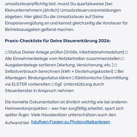
umsatzsteuerpflichtig bist, musst Du quartalsweise (bei
Kleinunternehmern jährlich) Umsatzsteuervoranmeldungen
abgeben. Hier gibst Du die Umsatzsteuer auf Deine
Einspeisevergütung an und kannst gleichzeitig die Vorsteuer für
Betriebsausgaben geltend machen.
Praxis-Checkliste für Deine Steuererklärung 2026:
□ Status Deiner Anlage prüfen (Größe, Inbetriebnahmedatum) □
Alle Einnahmenbelege vom Netzbetreiber zusammenstellen □
Ausgabenbelege sortieren (Wartung, Versicherung, etc.) □
Selbstverbrauch berechnen (kWh × Gestehungskosten) □ Bei
Altanlagen: Bindungsstatus klären □ Elektronische Übermittlung
via ELSTER vorbereiten □ Ggf. Unterstützung durch
Steuerberater in Anspruch nehmen
Die korrekte Dokumentation ist ähnlich wichtig wie bei anderen
Heimwerkerprojekten – wer hier sorgfältig arbeitet, spart sich
später Ärger. Viele Hausbesitzer unterschätzen auch den
häufigen Fragen zu Photovoltaikanlagen
Aufwand bei
.