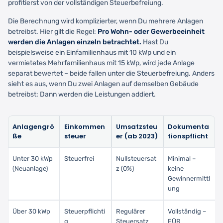
profitierst von der vollständigen Steuerbefreiung.
Die Berechnung wird komplizierter, wenn Du mehrere Anlagen
betreibst. Hier gilt die Regel:
Pro Wohn- oder Gewerbeeinheit
werden die Anlagen einzeln betrachtet.
Hast Du
beispielsweise ein Einfamilienhaus mit 10 kWp und ein
vermietetes Mehrfamilienhaus mit 15 kWp, wird jede Anlage
separat bewertet – beide fallen unter die Steuerbefreiung. Anders
sieht es aus, wenn Du zwei Anlagen auf demselben Gebäude
betreibst: Dann werden die Leistungen addiert.
Anlagengrö
Einkommen
Umsatzsteu
Dokumenta
ße
steuer
er (ab 2023)
tionspflicht
Unter 30 kWp
Steuerfrei
Nullsteuersat
Minimal –
(Neuanlage)
z (0%)
keine
Gewinnermittl
ung
Über 30 kWp
Steuerpflichti
Regulärer
Vollständig –
g
Steuersatz
EÜR