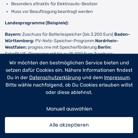
Besonders attraktiv für Elektroauto-Besitzer
Muss vor Beauftragung beantragt werden
Landesprogramme (Beispiele):
Bayern:
Zuschuss für Batteriespeicher (bis 3.200 Euro)
Baden-
Württemberg:
PV-Netz-Speicher-Programm
Nordrhein-
Westfalen:
progres.nrw mit Speicherförderung
Berlin:
SolarPLUS-Programm mit bis zu 15.000 Euro Zuschuss
Wir möchten den bestmöglichen Service bieten und
Die Förderlandschaft ändert sich regelmäßig – prüfe daher
setzen dafür Cookies ein. Nähere Informationen findest
unbedingt die aktuelle Situation in Deinem Bundesland. Viele
Du in der
Datenschutzerklärung
und dem
Impressum
.
kommunale Energieversorger bieten zusätzliche lokale
Förderungen an.
Bitte wähle nachfolgend, ob Du Cookies erlauben willst
oder diese ablehnst.
Fazit und nächste Schritte
Manuell auswählen
Die Photovoltaik Steuererklärung 2026 ist für die meisten
Anlagenbetreiber deutlich einfacher geworden. Die
Alle akzeptieren
Steuerbefreiung für Anlagen bis 30 kWp nimmt Dir einen Großteil
des bürokratischen Aufwands ab und macht PV-Anlagen noch