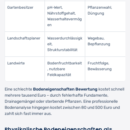
Gartenbesitzer
pH-Wert,
Pflanzenwahl,
Nährstoffgehalt,
Düngung
Wasserhaltevermög
en
Landschaftsplaner
Wasserdurchlässigk
Wegebau,
eit,
Bepflanzung
Strukturstabilität
Landwirte
Bodenfruchtbarkeit
Fruchtfolge,
, nutzbare
Bewässerung
Feldkapazität
Eine schlechte
Bodeneigenschaften Bewertung
kostet schnell
mehrere tausend Euro – durch fehlerhafte Fundamente,
Drainagemängel oder sterbende Pflanzen. Eine professionelle
Bodenanalyse hingegen kostet zwischen 80 und 500 Euro und
zahlt sich fast immer aus.
Physikalische Bodeneigenschaften als