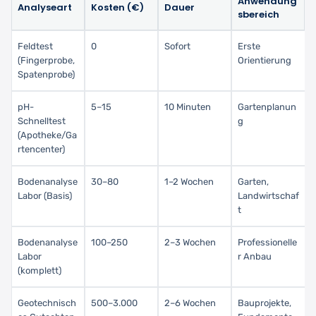
Anwendung
Analyseart
Kosten (€)
Dauer
sbereich
Feldtest
0
Sofort
Erste
(Fingerprobe,
Orientierung
Spatenprobe)
pH-
5–15
10 Minuten
Gartenplanun
Schnelltest
g
(Apotheke/Ga
rtencenter)
Bodenanalyse
30–80
1–2 Wochen
Garten,
Labor (Basis)
Landwirtschaf
t
Bodenanalyse
100–250
2–3 Wochen
Professionelle
Labor
r Anbau
(komplett)
Geotechnisch
500–3.000
2–6 Wochen
Bauprojekte,