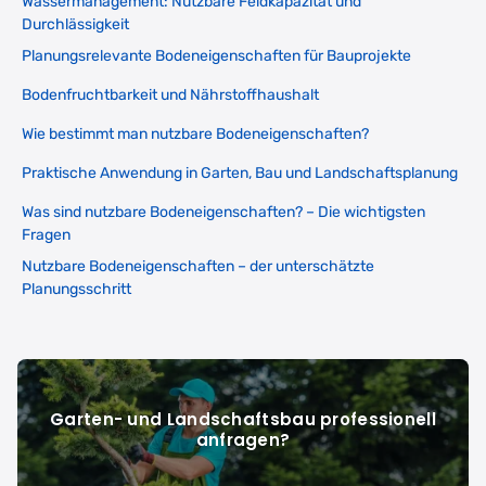
Wassermanagement: Nutzbare Feldkapazität und
Durchlässigkeit
Planungsrelevante Bodeneigenschaften für Bauprojekte
Bodenfruchtbarkeit und Nährstoffhaushalt
Wie bestimmt man nutzbare Bodeneigenschaften?
Praktische Anwendung in Garten, Bau und Landschaftsplanung
Was sind nutzbare Bodeneigenschaften? – Die wichtigsten
Fragen
Nutzbare Bodeneigenschaften – der unterschätzte
Planungsschritt
Garten- und Landschaftsbau professionell
anfragen?