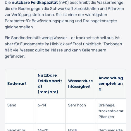
Die
nutzbare Feldkapazität
(nFK) beschreibt die Wassermenge,
die der Boden gegen die Schwerkraft zurückhalten und Pflanzen
zur Verfügung stellen kann. Sie ist einer der wichtigsten
Parameter für Bewässerungsplanung und Drainagekonzepte
gleichermaßen.
Ein Sandboden hält wenig Wasser – er trocknet schnell aus, ist
aber für Fundamente im Hinblick auf Frost unkritisch. Tonboden
hält viel Wasser, quillt bei Nässe und kann Kellermauern
gefährden.
Nutzbare
Anwendung
Feldkapazit
Wasserdurc
Bodenart
sempfehlun
ät
hlässigkeit
g
(mm/dm)
Sand
6–14
Sehr hoch
Drainage,
trockentolerar.
Pflanzen
Sandlehm
14–20
Hoch
Gemüsegarte