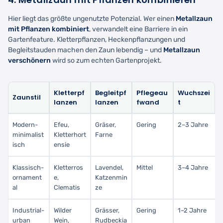
Hier liegt das größte ungenutzte Potenzial. Wer einen
Metallzaun
mit Pflanzen kombiniert
, verwandelt eine Barriere in ein
Gartenfeature. Kletterpflanzen, Heckenpflanzungen und
Begleitstauden machen den Zaun lebendig – und
Metallzaun
verschönern
wird so zum echten Gartenprojekt.
Kletterpf
Begleitpf
Pflegeau
Wuchszei
Zaunstil
lanzen
lanzen
fwand
t
Modern-
Efeu,
Gräser,
Gering
2–3 Jahre
minimalist
Kletterhort
Farne
isch
ensie
Klassisch-
Kletterros
Lavendel,
Mittel
3–4 Jahre
ornament
e,
Katzenmin
al
Clematis
ze
Industrial-
Wilder
Grässer,
Gering
1–2 Jahre
urban
Wein,
Rudbeckia