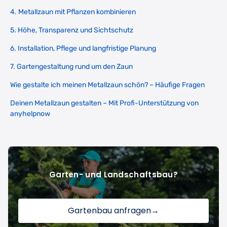
4. Metallzaun mit Pflanzen kombinieren
5. Höhe, Transparenz und Sichtschutz
6. Installation, Pflege und langfristige Planung
7. Gartengestaltung rund um den Zaun
Wie gestalte ich meinen Metallzaun schön? – Häufige Fragen
Deinen Metallzaun gestalten – Mit Profi-Unterstützung von
anyhelpnow
Garten- und Landschaftsbau?
Gartenbau anfragen
→