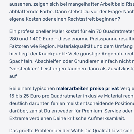
aussehen, zeigen sich bei mangelhafter Arbeit bald Ris
abblätternde Farbe. Dann stehst Du vor der Frage: Nac
eigene Kosten oder einen Rechtsstreit beginnen?
Ein professioneller Maler kostet für ein 70 Quadratmet
280 und 1.400 Euro – diese enorme Preisspanne resulti
Faktoren wie Region, Materialqualität und dem Umfang 
hier liegt der Knackpunkt: Viele günstige Angebote rec
Spachteln, Abschleifen oder Grundieren einfach nicht m
"versteckten" Leistungen tauchen dann als Zusatzkos
auf.
Bei einem typischen
malerarbeiten preise privat
Vergle
15 bis 25 Euro pro Quadratmeter inklusive Material rec
deutlich darunter, fehlen meist entscheidende Positione
darüber, zahlst Du entweder für Premium-Service oder 
Extreme verdienen Deine kritische Aufmerksamkeit.
Das größte Problem bei der Wahl: Die Qualität lässt sic