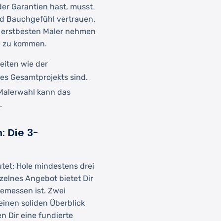
er Garantien hast, musst
nd Bauchgefühl vertrauen.
n erstbesten Maler nehmen
g zu kommen.
eiten wie der
 des Gesamtprojekts sind.
e Malerwahl kann das
.
: Die 3-
tet: Hole mindestens drei
zelnes Angebot bietet Dir
gemessen ist. Zwei
einen soliden Überblick
n Dir eine fundierte