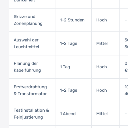
Dunkelheit
Skizze und
1–2 Stunden
Hoch
–
Zonenplanung
Auswahl der
5
1–2 Tage
Mittel
Leuchtmittel
5
Planung der
0
1 Tag
Hoch
Kabelführung
€
Erstverdrahtung
1
1–2 Tage
Hoch
& Transformator
4
Testinstallation &
1 Abend
Mittel
–
Feinjustierung