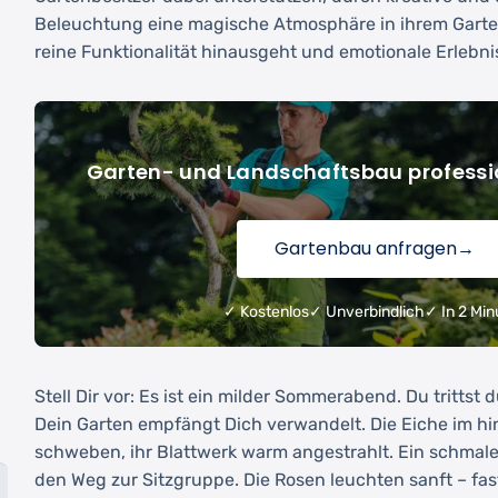
Beleuchtung eine magische Atmosphäre in ihrem Garten
reine Funktionalität hinausgeht und emotionale Erlebni
Garten- und Landschaftsbau professi
Gartenbau anfragen
→
✓ Kostenlos
✓ Unverbindlich
✓ In 2 Min
Stell Dir vor: Es ist ein milder Sommerabend. Du trittst 
Dein Garten empfängt Dich verwandelt. Die Eiche im hin
schweben, ihr Blattwerk warm angestrahlt. Ein schmaler
den Weg zur Sitzgruppe. Die Rosen leuchten sanft – fast 