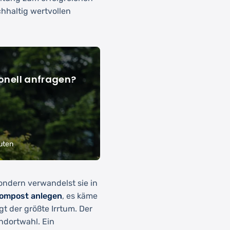
hhaltig wertvollen
onell anfragen?
uten
sondern verwandelst sie in
ompost anlegen
, es käme
gt der größte Irrtum. Der
ndortwahl. Ein