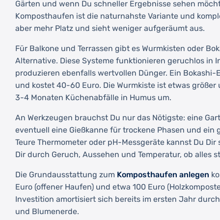
Gärten und wenn Du schneller Ergebnisse sehen möchte
Komposthaufen ist die naturnahste Variante und komple
aber mehr Platz und sieht weniger aufgeräumt aus.
Für Balkone und Terrassen gibt es Wurmkisten oder Bo
Alternative. Diese Systeme funktionieren geruchlos in
produzieren ebenfalls wertvollen Dünger. Ein Bokashi-E
und kostet 40-60 Euro. Die Wurmkiste ist etwas größer
3-4 Monaten Küchenabfälle in Humus um.
An Werkzeugen brauchst Du nur das Nötigste: eine Ga
eventuell eine Gießkanne für trockene Phasen und ein g
Teure Thermometer oder pH-Messgeräte kannst Du Dir s
Dir durch Geruch, Aussehen und Temperatur, ob alles s
Die Grundausstattung zum
Komposthaufen anlegen
ko
Euro (offener Haufen) und etwa 100 Euro (Holzkomposte
Investition amortisiert sich bereits im ersten Jahr dur
und Blumenerde.