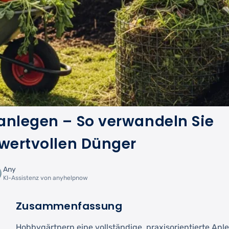
anlegen – So verwandeln Sie
 wertvollen Dünger
Any
KI-Assistenz von anyhelpnow
Zusammenfassung
Hobbygärtnern eine vollständige, praxisorientierte Anl