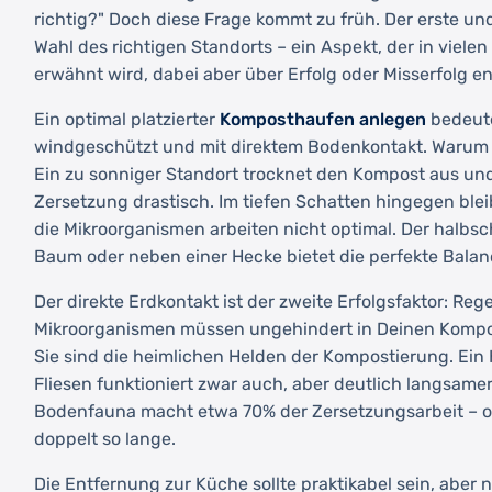
richtig?" Doch diese Frage kommt zu früh. Der erste und 
Wahl des richtigen Standorts – ein Aspekt, der in viel
erwähnt wird, dabei aber über Erfolg oder Misserfolg e
Ein optimal platzierter
Komposthaufen anlegen
bedeute
windgeschützt und mit direktem Bodenkontakt. Warum 
Ein zu sonniger Standort trocknet den Kompost aus un
Zersetzung drastisch. Im tiefen Schatten hingegen bleib
die Mikroorganismen arbeiten nicht optimal. Der halbsc
Baum oder neben einer Hecke bietet die perfekte Balan
Der direkte Erdkontakt ist der zweite Erfolgsfaktor: R
Mikroorganismen müssen ungehindert in Deinen Komp
Sie sind die heimlichen Helden der Kompostierung. Ein
Fliesen funktioniert zwar auch, aber deutlich langsamer
Bodenfauna macht etwa 70% der Zersetzungsarbeit – oh
doppelt so lange.
Die Entfernung zur Küche sollte praktikabel sein, aber 