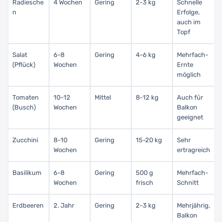
Radiesche
4 Wochen
Gering
2-3 kg
Schnelle
n
Erfolge,
auch im
Topf
Salat
6-8
Gering
4-6 kg
Mehrfach-
(Pflück)
Wochen
Ernte
möglich
Tomaten
10-12
Mittel
8-12 kg
Auch für
(Busch)
Wochen
Balkon
geeignet
Zucchini
8-10
Gering
15-20 kg
Sehr
Wochen
ertragreich
Basilikum
6-8
Gering
500 g
Mehrfach-
Wochen
frisch
Schnitt
Erdbeeren
2. Jahr
Gering
2-3 kg
Mehrjährig,
Balkon