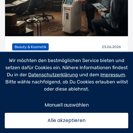
Beauty & Kosmetik
23.06.2026
Tattoo-Entfernungsgerät kaufen –
Wir möchten den bestmöglichen Service bieten und
Professionelle Lasertechnik für
setzen dafür Cookies ein. Nähere Informationen findest
zuhause & Studio
Du in der
Datenschutzerklärung
und dem
Impressum
.
Bitte wähle nachfolgend, ob Du Cookies erlauben willst
Käufern aller Erfahrungsstufen – vom
oder diese ablehnst.
Heimanwender bis zum Studioprofi – dabei
helfen, das richtige T...
Manuell auswählen
Mehr lesen
5min
Alle akzeptieren