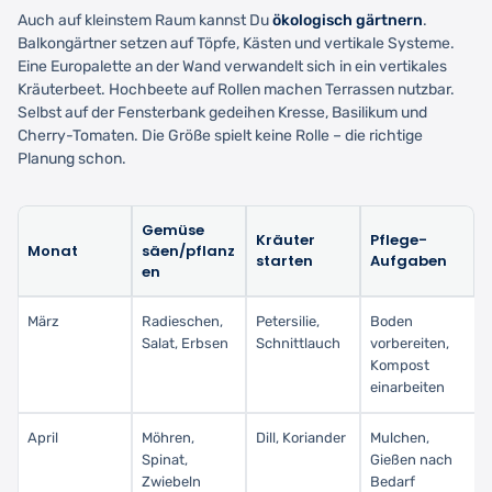
Auch auf kleinstem Raum kannst Du
ökologisch gärtnern
.
Balkongärtner setzen auf Töpfe, Kästen und vertikale Systeme.
Eine Europalette an der Wand verwandelt sich in ein vertikales
Kräuterbeet. Hochbeete auf Rollen machen Terrassen nutzbar.
Selbst auf der Fensterbank gedeihen Kresse, Basilikum und
Cherry-Tomaten. Die Größe spielt keine Rolle – die richtige
Planung schon.
Gemüse
Kräuter
Pflege-
Monat
säen/pflanz
starten
Aufgaben
en
März
Radieschen,
Petersilie,
Boden
Salat, Erbsen
Schnittlauch
vorbereiten,
Kompost
einarbeiten
April
Möhren,
Dill, Koriander
Mulchen,
Spinat,
Gießen nach
Zwiebeln
Bedarf