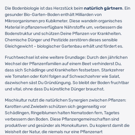
Die Bodenbiologie ist das Herzstück beim
natürlich gärtnern
. Ein
gesunder Bio-Garten-Boden enthält Milliarden von
Mikroorganismen pro Kubikmeter. Diese wandeln organisches
Material in pflanzenverfügbare Nährstoffe um, verbessern die
Bodenstruktur und schützen Deine Pflanzen vor Krankheiten.
Chemische Dünger und Pestizide zerstören dieses sensible
Gleichgewicht – biologischer Gartenbau erhält und fördert es.
Fruchtwechsel ist eine weitere Grundlage: Durch den jährlichen
Wechsel der Pflanzenfamilien auf einem Beet verhinderst Du,
dass sich Schädlinge und Krankheiten festsetzen. Starkzehrer
wie Tomaten oder Kohl folgen auf Schwachzehrer wie Salat,
dazwischen säst Du Gründüngung. So bleibt der Boden fruchtbar
und vital, ohne dass Du künstliche Dünger brauchst.
Mischkultur nutzt die natürlichen Synergien zwischen Pflanzen:
Karotten und Zwiebeln schützen sich gegenseitig vor
Schädlingen, Ringelblumen halten Nematoden fern, Tagetes
verbessern den Boden. Diese Pflanzengemeinschaften sind
produktiver und gesünder als Monokulturen. Du kopierst damit die
Weisheit der Natur, die niemals nur eine Pflanzenart