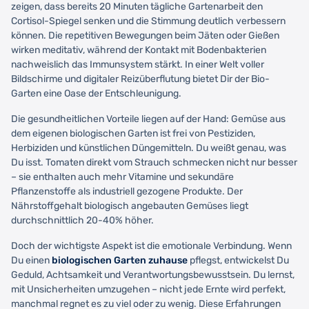
zeigen, dass bereits 20 Minuten tägliche Gartenarbeit den
Cortisol-Spiegel senken und die Stimmung deutlich verbessern
können. Die repetitiven Bewegungen beim Jäten oder Gießen
wirken meditativ, während der Kontakt mit Bodenbakterien
nachweislich das Immunsystem stärkt. In einer Welt voller
Bildschirme und digitaler Reizüberflutung bietet Dir der Bio-
Garten eine Oase der Entschleunigung.
Die gesundheitlichen Vorteile liegen auf der Hand: Gemüse aus
dem eigenen biologischen Garten ist frei von Pestiziden,
Herbiziden und künstlichen Düngemitteln. Du weißt genau, was
Du isst. Tomaten direkt vom Strauch schmecken nicht nur besser
– sie enthalten auch mehr Vitamine und sekundäre
Pflanzenstoffe als industriell gezogene Produkte. Der
Nährstoffgehalt biologisch angebauten Gemüses liegt
durchschnittlich 20-40% höher.
Doch der wichtigste Aspekt ist die emotionale Verbindung. Wenn
Du einen
biologischen Garten zuhause
pflegst, entwickelst Du
Geduld, Achtsamkeit und Verantwortungsbewusstsein. Du lernst,
mit Unsicherheiten umzugehen – nicht jede Ernte wird perfekt,
manchmal regnet es zu viel oder zu wenig. Diese Erfahrungen