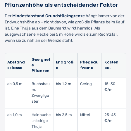
Pflanzenhöhe als entscheidender Faktor
Der
Mindestabstand Grundstücksgrenze
hängt immer von der
Endwuchshöhe ab – nicht davon, wie groß die Pflanze beim Kauf
ist. Eine Thuja aus dem Baumarkt wirkt harmlos. Als
ausgewachsene Hecke bei 5 m Höhe wird sie zum Rechtsfall,
wenn sie zu nah an der Grenze steht.
Geeignet
Abstand
Endgröß
Pflegeau
Kosten
e
sklasse
e
fwand
ca.
Pflanzen
ab 0,5 m
Buchsbau
bis 1,2 m
Gering
15–30
m,
€/m
Zwergligu
ster
ab 1,0 m
Hainbuche
bis 2,5 m
Mittel
25–45
, niedrige
€/m
Thuja