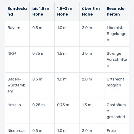
Bundesla
bis 1,5 m
1,5–3 m
über 3 m
Besonder
nd
Höhe
Höhe
Höhe
heiten
Bayern
0,5 m
1,0 m
2,0 m
Liberalste
Regelunge
n
NRW
0,75 m
1,5 m
3,0 m
Strenge
Vorschrifte
n
Baden-
0,5 m
1,0 m
2,0 m
Ortsrecht
Württemb
möglich
erg
Hessen
0,25 m
0,75 m
1,5 m
Obstbäum
e
gesondert
Niedersac
0,5 m
1,0 m
2,0 m
Freie