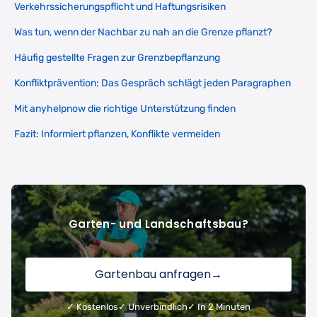
Verkehrssicherungspflicht und Haftungsrisiken
Was tun, wenn der Nachbar zu nah an die Grenze pflanzt?
Häufig gestellte Fragen zur Grenzbepflanzung
Konfliktprävention: Das Gespräch schlägt jeden Paragraphen
Mit anyhelpnow die richtige Unterstützung finden
Fazit: Informiert pflanzen, Konflikte vermeiden
Garten- und Landschaftsbau?
Gartenbau anfragen
→
✓ Kostenlos
✓ Unverbindlich
✓ In 2 Minuten