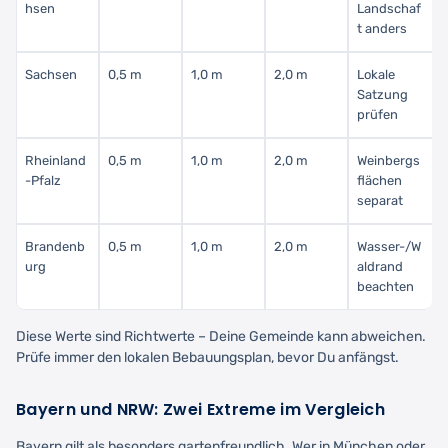
hsen
Landschaf
t anders
Sachsen
0,5 m
1,0 m
2,0 m
Lokale
Satzung
prüfen
Rheinland
0,5 m
1,0 m
2,0 m
Weinbergs
-Pfalz
flächen
separat
Brandenb
0,5 m
1,0 m
2,0 m
Wasser-/W
urg
aldrand
beachten
Diese Werte sind Richtwerte – Deine Gemeinde kann abweichen.
Prüfe immer den lokalen Bebauungsplan, bevor Du anfängst.
Bayern und NRW: Zwei Extreme im Vergleich
Bayern gilt als besonders gartenfreundlich. Wer in München oder