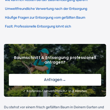
Umweltfreundliche Verwertung nach der Entsorgung
Häufige Fragen zur Entsorgung vom gefällten Baum
Fazit: Professionelle Entsorgung lohnt sich
Baumschnitt & Entsorgung professionell
anfragen?
Anfragen
→
✓ Kostenlos
✓ Unverbindlich
✓ In 2 Minuten
Du stehst vor einem frisch gefällten Baum in Deinem Garten und