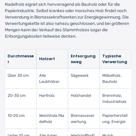
Nadelholz eignet sich hervorragend als Bauholz oder für die
Papierindustrie. Selbst krankes oder morsches Holz findet noch
Verwendung in Biomassekraftwerken zur Energiegewinnung. Die
Verwertungskette ist also nahezu geschlossen, und bei größeren
Mengen kann der Verkauf des Stammholzes sogar die
Entsorgungskosten teilweise decken.
Durchmesse
Entsorgung
Typische
Holzart
r
sweg
Verwertung
Über 30 cm
Alle
Sägewerk
Möbelholz,
Laubhölzer
Bauholz
20-30 cm
Hartholz
Holzhandel
Brennholz,
Industrieholz
10-20 cm
Weichholz/Na
Biomassever
Papierherstell
delholz
wertung
ung, Energie
Unter 10 cm
Alle Arten
Wertstoffhof/
Mulch,