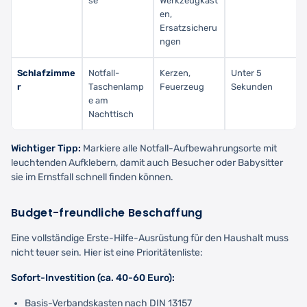
se
Werkzeugkast
en,
Ersatzsicheru
ngen
Schlafzimme
Notfall-
Kerzen,
Unter 5
r
Taschenlamp
Feuerzeug
Sekunden
e am
Nachttisch
Wichtiger Tipp:
Markiere alle Notfall-Aufbewahrungsorte mit
leuchtenden Aufklebern, damit auch Besucher oder Babysitter
sie im Ernstfall schnell finden können.
Budget-freundliche Beschaffung
Eine vollständige Erste-Hilfe-Ausrüstung für den Haushalt muss
nicht teuer sein. Hier ist eine Prioritätenliste:
Sofort-Investition (ca. 40-60 Euro):
Basis-Verbandskasten nach DIN 13157