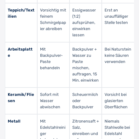
Teppich/Text
Vorsichtig mit
Essigwasser
Erst an
ilien
feinem
(1:2)
unauffälliger
Schmirgelpap
aufsprühen,
Stelle testen
ier abreiben
einwirken
lassen
Arbeitsplatt
Mit
Backpulver +
Bei Naturstein
e
Backpulver-
Wasser zu
keine Säuren
Paste
Paste
verwenden
behandeln
mischen,
auftragen, 15
Min. einwirken
Keramik/Flie
Sofort mit
Scheuermilch
Vorsicht bei
sen
Wasser
oder
glasierten
abwischen
Backpulver
Oberflächen
Metall
Mit
Zitronensaft +
Niemals
Edelstahlreini
Salz,
Stahlwolle bei
ger
einreiben und
Edelstahl