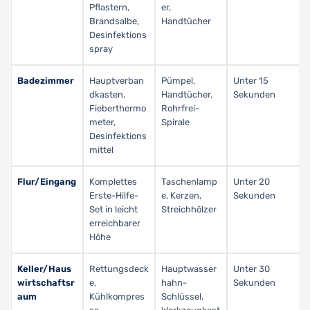
Pflastern,
er,
Brandsalbe,
Handtücher
Desinfektions
spray
Badezimmer
Hauptverban
Pümpel,
Unter 15
dkasten,
Handtücher,
Sekunden
Fieberthermo
Rohrfrei-
meter,
Spirale
Desinfektions
mittel
Flur/Eingang
Komplettes
Taschenlamp
Unter 20
Erste-Hilfe-
e, Kerzen,
Sekunden
Set in leicht
Streichhölzer
erreichbarer
Höhe
Keller/Haus
Rettungsdeck
Hauptwasser
Unter 30
wirtschaftsr
e,
hahn-
Sekunden
aum
Kühlkompres
Schlüssel,