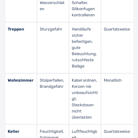
Wasserschäd
Schalter,
en
Silikonfugen
kontrollieren
Treppen
Sturzgefahr
Handläufe
Quartalsweise
sicher
befestigen,
gute
Beleuchtung,
rutschfeste
Beläge
Wohnzimmer
Stolperfallen,
Kabel ordnen,
Monatlich
Brandgefahr
Kerzen nie
unbeaufsichti
gt,
Steckdosen
nicht
überlasten
Keller
Feuchtigkeit,
Luftfeuchtigk
Quartalsweise
Schimmel,
eit