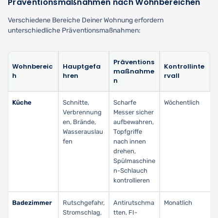
Präventionsmaßnahmen nach Wohnbereichen
Verschiedene Bereiche Deiner Wohnung erfordern
unterschiedliche Präventionsmaßnahmen:
Präventions
Wohnbereic
Hauptgefa
Kontrollinte
maßnahme
h
hren
rvall
n
Küche
Schnitte,
Scharfe
Wöchentlich
Verbrennung
Messer sicher
en, Brände,
aufbewahren,
Wasserauslau
Topfgriffe
fen
nach innen
drehen,
Spülmaschine
n-Schlauch
kontrollieren
Badezimmer
Rutschgefahr,
Antirutschma
Monatlich
Stromschlag,
tten, FI-