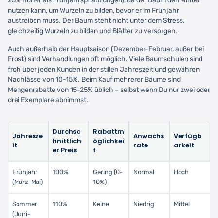
25% höher als Frühjahrspflanzungen), da der Baum den Winter
nutzen kann, um Wurzeln zu bilden, bevor er im Frühjahr
austreiben muss. Der Baum steht nicht unter dem Stress,
gleichzeitig Wurzeln zu bilden und Blätter zu versorgen.
Auch außerhalb der Hauptsaison (Dezember-Februar, außer bei
Frost) sind Verhandlungen oft möglich. Viele Baumschulen sind
froh über jeden Kunden in der stillen Jahreszeit und gewähren
Nachlässe von 10-15%. Beim Kauf mehrerer Bäume sind
Mengenrabatte von 15-25% üblich – selbst wenn Du nur zwei oder
drei Exemplare abnimmst.
Durchsc
Rabattm
Jahresze
Anwachs
Verfügb
hnittlich
öglichkei
it
rate
arkeit
er Preis
t
Frühjahr
100%
Gering (0-
Normal
Hoch
(März-Mai)
10%)
Sommer
110%
Keine
Niedrig
Mittel
(Juni-