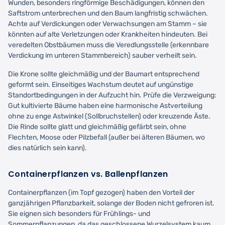
Wunden, besonders ringförmige Beschädigungen, können den
Saftstrom unterbrechen und den Baum langfristig schwächen.
Achte auf Verdickungen oder Verwachsungen am Stamm – sie
könnten auf alte Verletzungen oder Krankheiten hindeuten. Bei
veredelten Obstbäumen muss die Veredlungsstelle (erkennbare
Verdickung im unteren Stammbereich) sauber verheilt sein.
Die Krone sollte gleichmäßig und der Baumart entsprechend
geformt sein. Einseitiges Wachstum deutet auf ungünstige
Standortbedingungen in der Aufzucht hin. Prüfe die Verzweigung:
Gut kultivierte Bäume haben eine harmonische Astverteilung
ohne zu enge Astwinkel (Sollbruchstellen) oder kreuzende Äste.
Die Rinde sollte glatt und gleichmäßig gefärbt sein, ohne
Flechten, Moose oder Pilzbefall (außer bei älteren Bäumen, wo
dies natürlich sein kann).
Containerpflanzen vs. Ballenpflanzen
Containerpflanzen (im Topf gezogen) haben den Vorteil der
ganzjährigen Pflanzbarkeit, solange der Boden nicht gefroren ist.
Sie eignen sich besonders für Frühlings- und
Sommerpflanzungen, da das geschlossene Wurzelsystem kaum