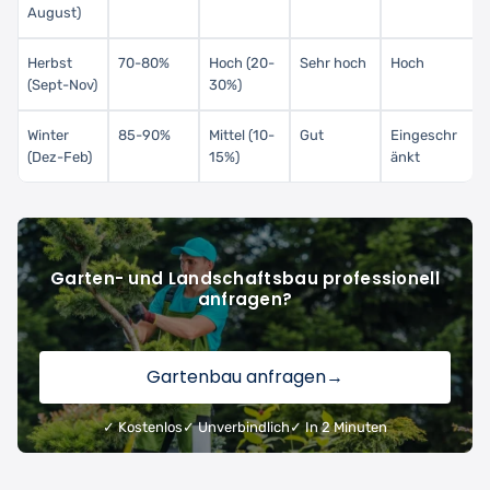
August)
Herbst
70-80%
Hoch (20-
Sehr hoch
Hoch
(Sept-Nov)
30%)
Winter
85-90%
Mittel (10-
Gut
Eingeschr
(Dez-Feb)
15%)
änkt
Garten- und Landschaftsbau professionell
anfragen?
Gartenbau anfragen
→
✓ Kostenlos
✓ Unverbindlich
✓ In 2 Minuten