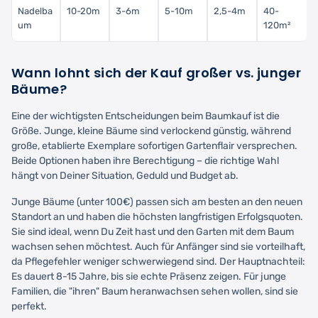
Nadelba
10-20m
3-6m
5-10m
2,5-4m
40-
um
120m²
Wann lohnt sich der Kauf großer vs. junger
Bäume?
Eine der wichtigsten Entscheidungen beim Baumkauf ist die
Größe. Junge, kleine Bäume sind verlockend günstig, während
große, etablierte Exemplare sofortigen Gartenflair versprechen.
Beide Optionen haben ihre Berechtigung – die richtige Wahl
hängt von Deiner Situation, Geduld und Budget ab.
Junge Bäume (unter 100€) passen sich am besten an den neuen
Standort an und haben die höchsten langfristigen Erfolgsquoten.
Sie sind ideal, wenn Du Zeit hast und den Garten mit dem Baum
wachsen sehen möchtest. Auch für Anfänger sind sie vorteilhaft,
da Pflegefehler weniger schwerwiegend sind. Der Hauptnachteil:
Es dauert 8-15 Jahre, bis sie echte Präsenz zeigen. Für junge
Familien, die "ihren" Baum heranwachsen sehen wollen, sind sie
perfekt.