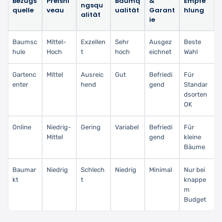
Bezugs
Preisni
Baumq
&
Empfe
ngsqu
quelle
veau
ualität
Garant
hlung
alität
ie
Baumsc
Mittel-
Exzellen
Sehr
Ausgez
Beste
hule
Hoch
t
hoch
eichnet
Wahl
Gartenc
Mittel
Ausreic
Gut
Befriedi
Für
enter
hend
gend
Standar
dsorten
OK
Online
Niedrig-
Gering
Variabel
Befriedi
Für
Mittel
gend
kleine
Bäume
Baumar
Niedrig
Schlech
Niedrig
Minimal
Nur bei
kt
t
knappe
m
Budget