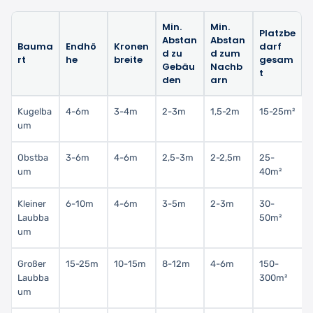
Min.
Min.
Platzbe
Abstan
Abstan
Bauma
Endhö
Kronen
darf
d zu
d zum
rt
he
breite
gesam
Gebäu
Nachb
t
den
arn
Kugelba
4-6m
3-4m
2-3m
1,5-2m
15-25m²
um
Obstba
3-6m
4-6m
2,5-3m
2-2,5m
25-
um
40m²
Kleiner
6-10m
4-6m
3-5m
2-3m
30-
Laubba
50m²
um
Großer
15-25m
10-15m
8-12m
4-6m
150-
Laubba
300m²
um