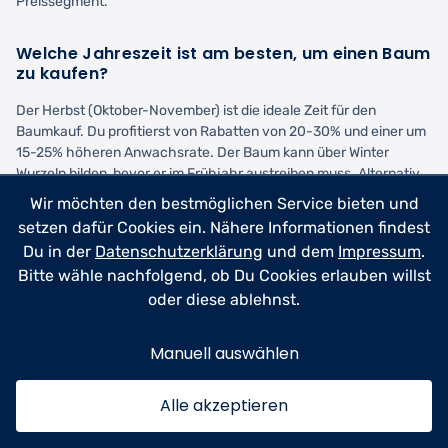
Preissegment.
Welche Jahreszeit ist am besten, um einen Baum
zu kaufen?
Der Herbst (Oktober-November) ist die ideale Zeit für den
Baumkauf. Du profitierst von Rabatten von 20-30% und einer um
15-25% höheren Anwachsrate. Der Baum kann über Winter
Wurzeln bilden, bevor er im Frühjahr austreiben muss. Alternativ
ist das zeitige Frühjahr (März-April) gut für laubabwerfende
Wir möchten den bestmöglichen Service bieten und
Bäume geeignet. Vermeide den Hochsommer wegen Hitzestress
setzen dafür Cookies ein. Nähere Informationen findest
und den Winter bei gefrorenen Böden.
Du in der
Datenschutzerklärung
und dem
Impressum
.
Bitte wähle nachfolgend, ob Du Cookies erlauben willst
Worauf muss ich beim Baumkauf achten?
oder diese ablehnst.
Prüfe den Wurzelballen auf Festigkeit und angemessene Größe –
er sollte proportional zum Baum sein. Der Stamm muss gerade
Manuell auswählen
und unverletzt sein, die Krone gleichmäßig verteilt. Bei
Containerpflanzen sollte der Baum fest sitzen, bei wurzelnackten
Alle akzeptieren
Bäumen die Wurzeln feucht und flexibel sein. Achte auf
krankheitsfreie Blätter und Rinde. Kaufe nur bei seriösen