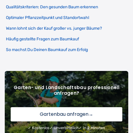
Qualitätskriterien: Den gesunden Baum erkennen
Optimaler Pflanzzeitpunkt und Standortwahl
Wann lohnt sich der Kauf großer vs. junger Bäume?
Häufig gestellte Fragen zum Baumkauf
So machst Du Deinen Baumkauf zum Erfolg
Garten- und Landschaftsbau professionell
anfragen?
Gartenbau anfragen
→
✓ Kostenlos
✓ Unverbindlich
✓ In 2 Minuten