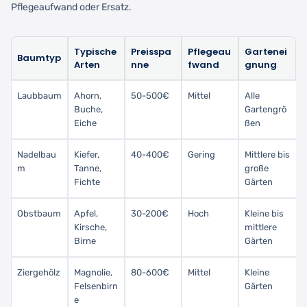
Pflegeaufwand oder Ersatz.
Typische
Preisspa
Pflegeau
Gartenei
Baumtyp
Arten
nne
fwand
gnung
Laubbaum
Ahorn,
50-500€
Mittel
Alle
Buche,
Gartengrö
Eiche
ßen
Nadelbau
Kiefer,
40-400€
Gering
Mittlere bis
m
Tanne,
große
Fichte
Gärten
Obstbaum
Apfel,
30-200€
Hoch
Kleine bis
Kirsche,
mittlere
Birne
Gärten
Ziergehölz
Magnolie,
80-600€
Mittel
Kleine
Felsenbirn
Gärten
e