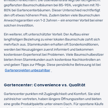
erheblich erleichtern. Die Überlebensrate liegt bei fachgerecht
gepflanzten Baumschulbäumen bei 85-95%, verglichen mit 70-
80% bei Gartencenterbäumen. Dieser Unterschied rechtfertigt
den oft etwas höheren Preis. Zudem bieten viele Baumschulen
Anwachsgarantien von 1-2 Jahren – ein enormer Vorteil bei einer
solchen Investition.
Ein weiterer, oft unterschätzter Vorteil: Der Aufbau einer
langfristigen Beziehung zu einer lokalen Baumschule zahlt sich
mehrfach aus. Stammkunden erhalten oft Sonderkonditionen,
werden bei Neuzugängen zuerst informiert und bekommen
kostenlosen Expertenrat bei Problemen. Viele Baumschulbesitzer
bieten ihren Stammkunden auch kostenlose Nachkontrollen an
und geben Tipps zur Pflege. Diese persönliche Betreuung ist bei
Gartenprojekten unbezahlbar
.
Gartencenter: Convenience vs. Qualität
Gartencenter punkten mit Zugänglichkeit und Komfort. Sie sind
zahlreicher vertreten, haben längere Öffnungszeiten und bieten
eine große Produktpalette unter einem Dach. Für spontane Käufe