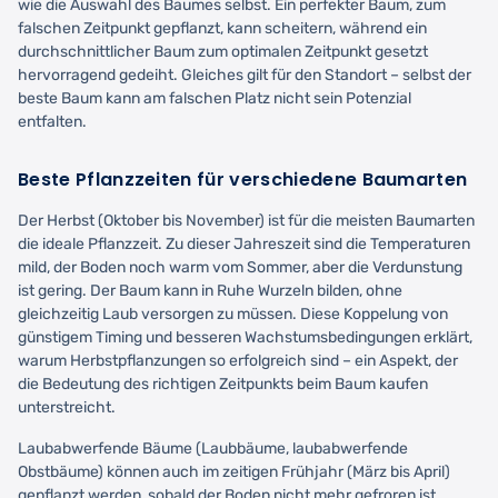
wie die Auswahl des Baumes selbst. Ein perfekter Baum, zum
falschen Zeitpunkt gepflanzt, kann scheitern, während ein
durchschnittlicher Baum zum optimalen Zeitpunkt gesetzt
hervorragend gedeiht. Gleiches gilt für den Standort – selbst der
beste Baum kann am falschen Platz nicht sein Potenzial
entfalten.
Beste Pflanzzeiten für verschiedene Baumarten
Der Herbst (Oktober bis November) ist für die meisten Baumarten
die ideale Pflanzzeit. Zu dieser Jahreszeit sind die Temperaturen
mild, der Boden noch warm vom Sommer, aber die Verdunstung
ist gering. Der Baum kann in Ruhe Wurzeln bilden, ohne
gleichzeitig Laub versorgen zu müssen. Diese Koppelung von
günstigem Timing und besseren Wachstumsbedingungen erklärt,
warum Herbstpflanzungen so erfolgreich sind – ein Aspekt, der
die Bedeutung des richtigen Zeitpunkts beim Baum kaufen
unterstreicht.
Laubabwerfende Bäume (Laubbäume, laubabwerfende
Obstbäume) können auch im zeitigen Frühjahr (März bis April)
gepflanzt werden, sobald der Boden nicht mehr gefroren ist.