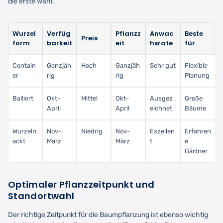
die erste Wahl.
Wurzel
Verfüg
Pflanzz
Anwac
Beste
Preis
form
barkeit
eit
hsrate
für
Contain
Ganzjäh
Hoch
Ganzjäh
Sehr gut
Flexible
er
rig
rig
Planung
Balliert
Okt-
Mittel
Okt-
Ausgez
Große
April
April
eichnet
Bäume
Wurzeln
Nov-
Niedrig
Nov-
Exzellen
Erfahren
ackt
März
März
t
e
Gärtner
Optimaler Pflanzzeitpunkt und
Standortwahl
Der richtige Zeitpunkt für die Baumpflanzung ist ebenso wichtig