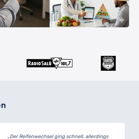
en
echsel ging schnell, allerdings
„Meine Bremse