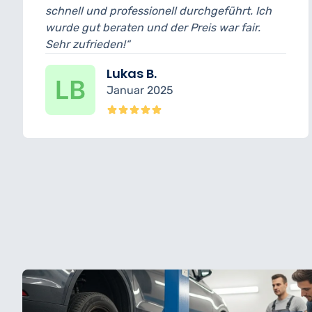
l und professionell durchgeführt. Ich
und bin w
gut beraten und der Preis war fair.
wurde tra
ufrieden!“
erledigt.“
Lukas B.
Januar 2025