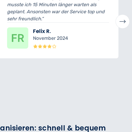
15 Minuten länger warten als
ich konnte das
sonsten war der Service top und
abholen. Der M
ich.“
verständlich er
Felix R.
La
November 2024
Ok
anisieren: schnell & bequem