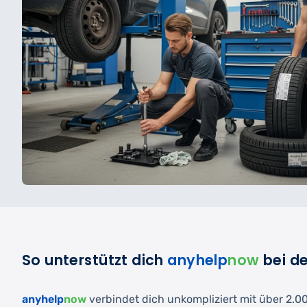
So unterstützt dich
anyhelp
now
bei d
anyhelp
now
verbindet dich unkompliziert mit über 2.000