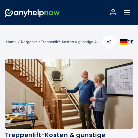
DE
Home
/
Ratgeber
/
Treppenlift-Kosten & günstige Alternativen: Mobilität im eigenen Zuhause
Treppenlift-Kosten & günstige