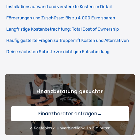
Installationsaufwand und versteckte Kosten im Detail
Förderungen und Zuschüsse: Bis zu 4.000 Euro sparen
Langfristige Kostenbetrachtung: Total Cost of Ownership
Häufig gestellte Fragen zu Treppenlift Kosten und Alternativen
Deine nächsten Schritte zur richtigen Entscheidung
Finanzberatung gesucht?
Finanzberater anfragen
→
✓ Kostenlos
✓ Unverbindlich
✓ In 2 Minuten