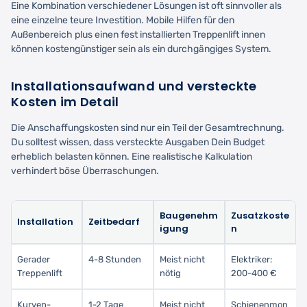
Eine Kombination verschiedener Lösungen ist oft sinnvoller als
eine einzelne teure Investition. Mobile Hilfen für den
Außenbereich plus einen fest installierten Treppenlift innen
können kostengünstiger sein als ein durchgängiges System.
Installationsaufwand und versteckte
Kosten im Detail
Die Anschaffungskosten sind nur ein Teil der Gesamtrechnung.
Du solltest wissen, dass versteckte Ausgaben Dein Budget
erheblich belasten können. Eine realistische Kalkulation
verhindert böse Überraschungen.
Baugenehm
Zusatzkoste
Installation
Zeitbedarf
igung
n
Gerader
4-8 Stunden
Meist nicht
Elektriker:
Treppenlift
nötig
200-400 €
Kurven-
1-2 Tage
Meist nicht
Schienenmon