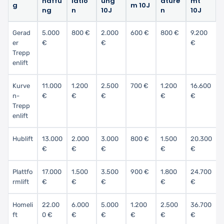
haffu
latio
ung
ature
mt
g
m 10J
ng
n
10J
n
10J
Gerad
5.000
800 €
2.000
600 €
800 €
9.200
er
€
€
€
Trepp
enlift
Kurve
11.000
1.200
2.500
700 €
1.200
16.600
n-
€
€
€
€
€
Trepp
enlift
Hublift
13.000
2.000
3.000
800 €
1.500
20.300
€
€
€
€
€
Plattfo
17.000
1.500
3.500
900 €
1.800
24.700
rmlift
€
€
€
€
€
Homeli
22.00
6.000
5.000
1.200
2.500
36.700
ft
0 €
€
€
€
€
€