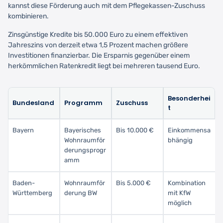
kannst diese Förderung auch mit dem Pflegekassen-Zuschuss
kombinieren.
Zinsgünstige Kredite bis 50.000 Euro zu einem effektiven
Jahreszins von derzeit etwa 1,5 Prozent machen größere
Investitionen finanzierbar. Die Ersparnis gegenüber einem
herkömmlichen Ratenkredit liegt bei mehreren tausend Euro.
Besonderhei
Bundesland
Programm
Zuschuss
t
Bayern
Bayerisches
Bis 10.000 €
Einkommensa
Wohnraumför
bhängig
derungsprogr
amm
Baden-
Wohnraumför
Bis 5.000 €
Kombination
Württemberg
derung BW
mit KfW
möglich