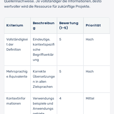
Quellennachweise. Je vollständiger die Informationen, desto
wertvoller wird die Ressource für zukünftige Projekte.
Beschreibun
Bewertung
Kriterium
Priorität
g
(1-5)
Vollständigkei
Eindeutige,
5
Hoch
t der
kontextspezifi
Definition
sche
Begriffserklär
ung
Mehrsprachig
Korrekte
5
Hoch
e Äquivalente
Übersetzunge
n in allen
Zielsprachen
Kontextinfor
Verwendungs
4
Mittel
mationen
beispiele und
Anwendungs
gebiete