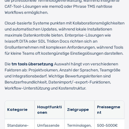
die professionelle Terminologieverwaltung, während integrierte
CAT-Tool-Lösungen wie memoQ oder Phrase TMS nahtlose
Workflows ermöglichen.
Cloud-basierte Systeme punkten mit Kollaborationsmöglichkeiten
und automatischen Updates, während lokale Installationen
maximale Datenkontrolle bieten. Enterprise-Lösungen wie
Ixiasoft DITA oder SDL Tridion Docs richten sich an
Großunternehmen mit komplexen Anforderungen, während Tools
für kleine Teams oft kostengünstige Einstiegslösungen darstellen.
Die
tm tools übersetzung
Auswahl hängt von verschiedenen
Faktoren ab: Projektvolumen, Anzahl der Sprachen, Teamgröße
und Integrationsbedarf. Wichtige Bewertungskriterien sind
Benutzerfreundlichkeit, Datenimport/-export-Funktionen,
Workflow-Unterstützung und Kostenstruktur.
Hauptfunkti
Preissegme
Kategorie
Zielgruppe
onen
nt
Standalone-
Umfassende
Terminologen,
500-5000€