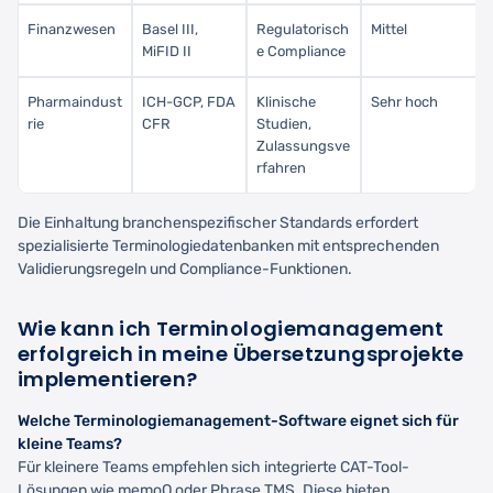
Finanzwesen
Basel III,
Regulatorisch
Mittel
MiFID II
e Compliance
Pharmaindust
ICH-GCP, FDA
Klinische
Sehr hoch
rie
CFR
Studien,
Zulassungsve
rfahren
Die Einhaltung branchenspezifischer Standards erfordert
spezialisierte Terminologiedatenbanken mit entsprechenden
Validierungsregeln und Compliance-Funktionen.
Wie kann ich Terminologiemanagement
erfolgreich in meine Übersetzungsprojekte
implementieren?
Welche Terminologiemanagement-Software eignet sich für
kleine Teams?
Für kleinere Teams empfehlen sich integrierte CAT-Tool-
Lösungen wie memoQ oder Phrase TMS. Diese bieten