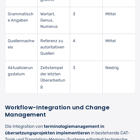
Grammatisch
Wortart,
3
Mittel
e Angaben
Genus,
Numerus
Quellennachw
Referenz zu
4
Mittel
eis
autoritativen
Quellen
Aktualisierun
Zeitstempel
3
Niedrig
gsdatum
der letzten
Überarbeitun
g
Workflow-Integration und Change
Management
Die Integration von
terminologiemanagement in
übersetzungsprojekten implementieren
in bestehende CAT-
Tools und Translation-Memory-Systeme erfordert technische