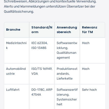
Schreibweisen, Abkürzungen und kontextuelle Verwendung.
Alerts und Warnmeldungen unterstützen Übersetzer bei der
Qualitätssicherung.
Standard/N
Anwendung
Relevanz
Branche
orm
sbereich
für TM
Medizintechni
IEC 62304,
Softwareentw
Hoch
k
ISO 13485
icklung,
Qualitätsman
agement
Automobilind
ISO/TS 16949,
Produktionsst
Hoch
ustrie
VDA
andards,
Lieferkette
Luftfahrt
DO-178C, ARP
Softwarezertif
Sehr hoch
4754A
izierung,
Systemsicher
heit