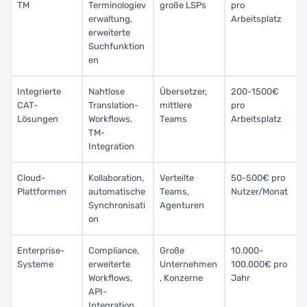
TM
Terminologiev
große LSPs
pro
erwaltung,
Arbeitsplatz
erweiterte
Suchfunktion
en
Integrierte
Nahtlose
Übersetzer,
200-1500€
CAT-
Translation-
mittlere
pro
Lösungen
Workflows,
Teams
Arbeitsplatz
TM-
Integration
Cloud-
Kollaboration,
Verteilte
50-500€ pro
Plattformen
automatische
Teams,
Nutzer/Monat
Synchronisati
Agenturen
on
Enterprise-
Compliance,
Große
10.000-
Systeme
erweiterte
Unternehmen
100.000€ pro
Workflows,
, Konzerne
Jahr
API-
Integration