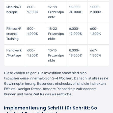
Medizin/T
800-
12-18
15.000-
1.000-
herapie
1.500€
Prozentpu
30.000€
2.000%
nkte
Fitness/P
500-
18-22
6.000-
600-
ersonal
1.000€
Prozentpu
12.000€
1.200%
Training
nkte
Handwerk
600-
10-15
8.000-
667-
/Montage
1.200€
Prozentpu
18.000€
1.500%
nkte
Diese Zahlen zeigen: Die Investition amortisiert sich
typischerweise innerhalb von 2-4 Wochen. Danach ist alles reine
Gewinnoptimierung. Besonders eindrucksvoll sind die indirekten
Effekte: Weniger Stress, bessere Planbarkeit, zufriedenere
Kunden und mehr Zeit für das Wesentliche.
Implementierung Schritt für Schritt: So