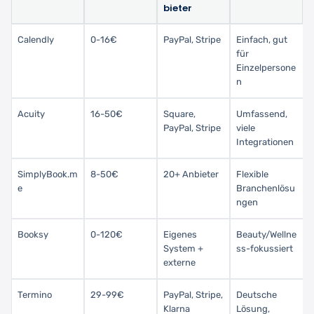
bieter
Calendly
0-16€
PayPal, Stripe
Einfach, gut
für
Einzelpersone
n
Acuity
16-50€
Square,
Umfassend,
PayPal, Stripe
viele
Integrationen
SimplyBook.m
8-50€
20+ Anbieter
Flexible
e
Branchenlösu
ngen
Booksy
0-120€
Eigenes
Beauty/Wellne
System +
ss-fokussiert
externe
Termino
29-99€
PayPal, Stripe,
Deutsche
Klarna
Lösung,