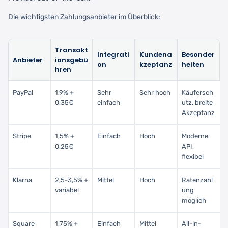
Die wichtigsten Zahlungsanbieter im Überblick:
Transakt
Integrati
Kundena
Besonder
Anbieter
ionsgebü
on
kzeptanz
heiten
hren
PayPal
1,9% +
Sehr
Sehr hoch
Käufersch
0,35€
einfach
utz, breite
Akzeptanz
Stripe
1,5% +
Einfach
Hoch
Moderne
0,25€
API,
flexibel
Klarna
2,5-3,5% +
Mittel
Hoch
Ratenzahl
variabel
ung
möglich
Square
1,75% +
Einfach
Mittel
All-in-