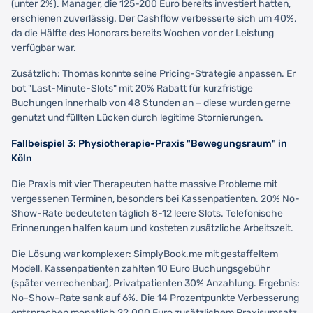
(unter 2%). Manager, die 125-200 Euro bereits investiert hatten,
erschienen zuverlässig. Der Cashflow verbesserte sich um 40%,
da die Hälfte des Honorars bereits Wochen vor der Leistung
verfügbar war.
Zusätzlich: Thomas konnte seine Pricing-Strategie anpassen. Er
bot "Last-Minute-Slots" mit 20% Rabatt für kurzfristige
Buchungen innerhalb von 48 Stunden an – diese wurden gerne
genutzt und füllten Lücken durch legitime Stornierungen.
Fallbeispiel 3: Physiotherapie-Praxis "Bewegungsraum" in
Köln
Die Praxis mit vier Therapeuten hatte massive Probleme mit
vergessenen Terminen, besonders bei Kassenpatienten. 20% No-
Show-Rate bedeuteten täglich 8-12 leere Slots. Telefonische
Erinnerungen halfen kaum und kosteten zusätzliche Arbeitszeit.
Die Lösung war komplexer: SimplyBook.me mit gestaffeltem
Modell. Kassenpatienten zahlten 10 Euro Buchungsgebühr
(später verrechenbar), Privatpatienten 30% Anzahlung. Ergebnis:
No-Show-Rate sank auf 6%. Die 14 Prozentpunkte Verbesserung
entsprachen monatlich 22.000 Euro zusätzlichem Praxisumsatz.