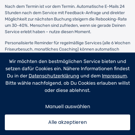
Nach dem Termin ist vor dem Termin. Automatische E-Mails 24
Stunden nach dem Service mit Feedback-Anfrage und direkter
Möglichkeit zur nächsten Buchung steigern die Rebooking-Rate
um 30-40%. Menschen sind zufrieden, wenn sie gerade Deinen
Service erlebt haben – nutze diesen Moment.
Personalisierte Reminder für regelmäßige Services (alle 6 Wochen
Friseurbesuch, monatliches Coaching) können automatisch
versendet werden. Deine Software merkt sich das Muster und
Wir möchten den bestmöglichen Service bieten und
schlägt proaktiv den nächsten Termin vor – inklusive direktem
Buchungslink mit Zahlung.
setzen dafür Cookies ein. Nähere Informationen findest
Du in der
Datenschutzerklärung
und dem
Impressum
.
Analytics-getriebene Entscheidungen:
Bitte wähle nachfolgend, ob Du Cookies erlauben willst
oder diese ablehnst.
Moderne Buchungssysteme bieten umfassende Reportings.
Nutze sie! Welche Wochentage haben die meisten Buchungen?
Zu welcher Uhrzeit buchen Kunden am häufigsten? Welche
Manuell auswählen
Dienstleistungen kombinieren sie? Diese Insights helfen Dir, Dein
Angebot zu optimieren.
Alle akzeptieren
Die besten Systeme zeigen auch Conversion-Raten: Wie viele
Website-Besucher starten einen Buchungsprozess? Wie viele