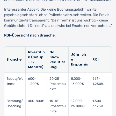
Interessanter Aspekt: Die kleine Buchungsgebühr wirkte
psychologisch stark, ohne Patienten abzuschrecken. Die Praxis
kommunizierte transparent: "Dein Termin ist uns wichtig – diese
Gebühr sichert Deinen Platz und wird bei Erscheinen verrechnet."
ROI-Übersicht nach Branche:
Investitio
No-
Jährlich
n (Setup
Show-
Branche
e
ROI
+ 12
Reduzier
Ersparnis
Monate)
ung
Beauty/We
600-
20-25
8.000-
667-
llness
1.200€
Prozentpu
15.000€
1.250%
nkte
Beratung/
400-800€
15-18
12.000-
1.500-
Coaching
Prozentpu
25.000€
3.125%
nkte