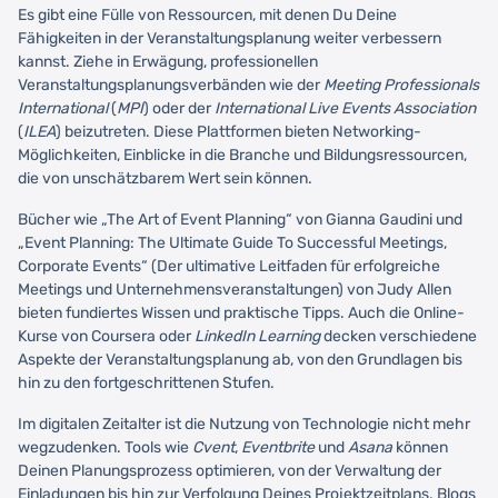
Es gibt eine Fülle von Ressourcen, mit denen Du Deine
Fähigkeiten in der Veranstaltungsplanung weiter verbessern
kannst. Ziehe in Erwägung, professionellen
Veranstaltungsplanungsverbänden wie der
Meeting Professionals
International
(
MPI
) oder der
International Live Events Association
(
ILEA
) beizutreten. Diese Plattformen bieten Networking-
Möglichkeiten, Einblicke in die Branche und Bildungsressourcen,
die von unschätzbarem Wert sein können.
Bücher wie „The Art of Event Planning“ von Gianna Gaudini und
„Event Planning: The Ultimate Guide To Successful Meetings,
Corporate Events“ (Der ultimative Leitfaden für erfolgreiche
Meetings und Unternehmensveranstaltungen) von Judy Allen
bieten fundiertes Wissen und praktische Tipps. Auch die Online-
Kurse von Coursera oder
LinkedIn Learning
decken verschiedene
Aspekte der Veranstaltungsplanung ab, von den Grundlagen bis
hin zu den fortgeschrittenen Stufen.
Im digitalen Zeitalter ist die Nutzung von Technologie nicht mehr
wegzudenken. Tools wie
Cvent
,
Eventbrite
und
Asana
können
Deinen Planungsprozess optimieren, von der Verwaltung der
Einladungen bis hin zur Verfolgung Deines Projektzeitplans. Blogs