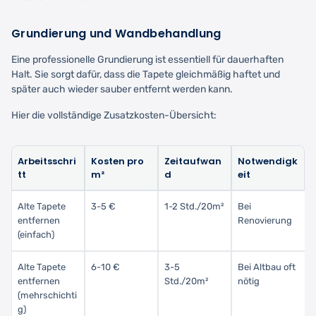
Grundierung und Wandbehandlung
Eine professionelle Grundierung ist essentiell für dauerhaften
Halt. Sie sorgt dafür, dass die Tapete gleichmäßig haftet und
später auch wieder sauber entfernt werden kann.
Hier die vollständige Zusatzkosten-Übersicht:
Arbeitsschri
Kosten pro
Zeitaufwan
Notwendigk
tt
m²
d
eit
Alte Tapete
3-5 €
1-2 Std./20m²
Bei
entfernen
Renovierung
(einfach)
Alte Tapete
6-10 €
3-5
Bei Altbau oft
entfernen
Std./20m²
nötig
(mehrschichti
g)