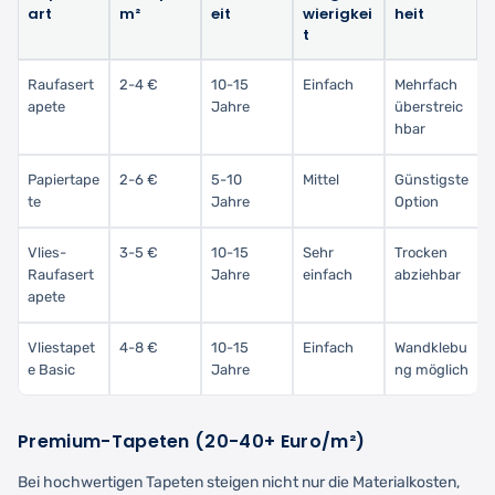
art
m²
eit
wierigkei
heit
t
Raufasert
2-4 €
10-15
Einfach
Mehrfach
apete
Jahre
überstreic
hbar
Papiertape
2-6 €
5-10
Mittel
Günstigste
te
Jahre
Option
Vlies-
3-5 €
10-15
Sehr
Trocken
Raufasert
Jahre
einfach
abziehbar
apete
Vliestapet
4-8 €
10-15
Einfach
Wandklebu
e Basic
Jahre
ng möglich
Premium-Tapeten (20-40+ Euro/m²)
Bei hochwertigen Tapeten steigen nicht nur die Materialkosten,