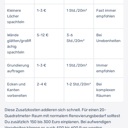
Kleinere
1-3 €
1 Std./20m²
Fast immer
Löcher
empfohlen
spachteln
Wände
5-12 €
3-6
Bei
glätten/großfl
Std./20m²
Unebenheiten
ächig
spachteln
Grundierung
1-3 €
1 Std./20m²
Immer
auftragen
empfohlen
Ecken und
2-4 €
1-2 Std./20m²
Bei
Kanten
komplexen
vorbereiten
Räumen
Diese Zusatzkosten addieren sich schnell. Für einen 20-
Quadratmeter-Raum mit normalem Renovierungsbedarf solltest
Du zusätzlich 150 bis 300 Euro einplanen. Bei aufwendigen
Vorarbeiten können es auch 400 bis 600 Euro werden.