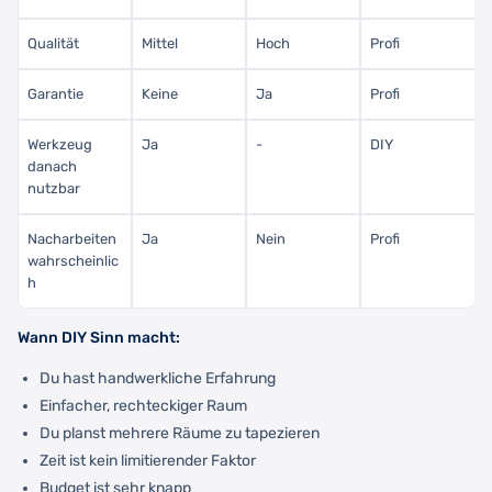
Qualität
Mittel
Hoch
Profi
Garantie
Keine
Ja
Profi
Werkzeug
Ja
-
DIY
danach
nutzbar
Nacharbeiten
Ja
Nein
Profi
wahrscheinlic
h
Wann DIY Sinn macht:
Du hast handwerkliche Erfahrung
Einfacher, rechteckiger Raum
Du planst mehrere Räume zu tapezieren
Zeit ist kein limitierender Faktor
Budget ist sehr knapp