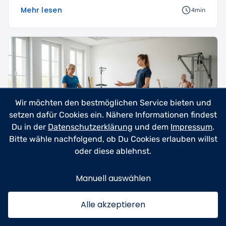
Mehr lesen
4min
Wir möchten den bestmöglichen Service bieten und
setzen dafür Cookies ein. Nähere Informationen findest
Du in der
Datenschutzerklärung
und dem
Impressum
.
Bitte wähle nachfolgend, ob Du Cookies erlauben willst
oder diese ablehnst.
Training & Coaching
+ 1
23.06.2026
Manuell auswählen
Patientenakte, Termine, Abrechnung
– alles in einer Software.
Alle akzeptieren
Physiotherapeuten und Praxisinhaber dabei