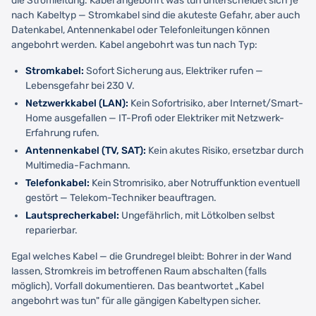
die Stromleitung. Kabel angebohrt was tun unterscheidet sich je
nach Kabeltyp — Stromkabel sind die akuteste Gefahr, aber auch
Datenkabel, Antennenkabel oder Telefonleitungen können
angebohrt werden. Kabel angebohrt was tun nach Typ:
Stromkabel:
Sofort Sicherung aus, Elektriker rufen —
Lebensgefahr bei 230 V.
Netzwerkkabel (LAN):
Kein Sofortrisiko, aber Internet/Smart-
Home ausgefallen — IT-Profi oder Elektriker mit Netzwerk-
Erfahrung rufen.
Antennenkabel (TV, SAT):
Kein akutes Risiko, ersetzbar durch
Multimedia-Fachmann.
Telefonkabel:
Kein Stromrisiko, aber Notruffunktion eventuell
gestört — Telekom-Techniker beauftragen.
Lautsprecherkabel:
Ungefährlich, mit Lötkolben selbst
reparierbar.
Egal welches Kabel — die Grundregel bleibt: Bohrer in der Wand
lassen, Stromkreis im betroffenen Raum abschalten (falls
möglich), Vorfall dokumentieren. Das beantwortet „Kabel
angebohrt was tun" für alle gängigen Kabeltypen sicher.