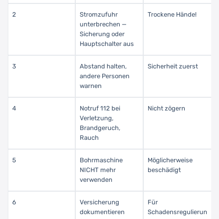
2
Stromzufuhr
Trockene Hände!
unterbrechen —
Sicherung oder
Hauptschalter aus
3
Abstand halten,
Sicherheit zuerst
andere Personen
warnen
4
Notruf 112 bei
Nicht zögern
Verletzung,
Brandgeruch,
Rauch
5
Bohrmaschine
Möglicherweise
NICHT mehr
beschädigt
verwenden
6
Versicherung
Für
dokumentieren
Schadensregulierun