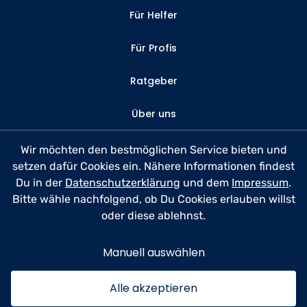
Für Helfer
Für Profis
Ratgeber
Über uns
Kontakt
Wir möchten den bestmöglichen Service bieten und
setzen dafür Cookies ein. Nähere Informationen findest
FAQ
Du in der
Datenschutzerklärung
und dem
Impressum
.
Bitte wähle nachfolgend, ob Du Cookies erlauben willst
Datenschutz
oder diese ablehnst.
Nutzungsbedingungen
Manuell auswählen
Impressum
Alle akzeptieren
© 2026 anyhelp​now GmbH