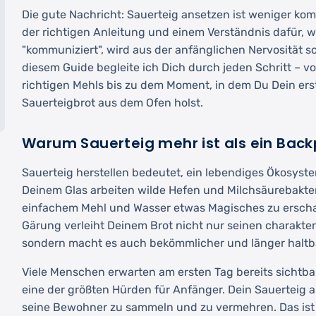
Die gute Nachricht: Sauerteig ansetzen ist weniger kompl
der richtigen Anleitung und einem Verständnis dafür, wi
"kommuniziert", wird aus der anfänglichen Nervosität s
diesem Guide begleite ich Dich durch jeden Schritt – v
richtigen Mehls bis zu dem Moment, in dem Du Dein ers
Sauerteigbrot aus dem Ofen holst.
Warum Sauerteig mehr ist als ein Back
Sauerteig herstellen bedeutet, ein lebendiges Ökosystem
Deinem Glas arbeiten wilde Hefen und Milchsäurebakt
einfachem Mehl und Wasser etwas Magisches zu erschaf
Gärung verleiht Deinem Brot nicht nur seinen charakte
sondern macht es auch bekömmlicher und länger haltb
Viele Menschen erwarten am ersten Tag bereits sichtbare
eine der größten Hürden für Anfänger. Dein Sauerteig a
seine Bewohner zu sammeln und zu vermehren. Das ist 