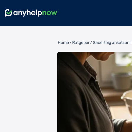
Home
/
Ratgeber
/
Sauerteig ansetzen: