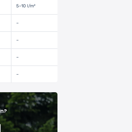
5–10 l/m²
–
–
–
–
en?