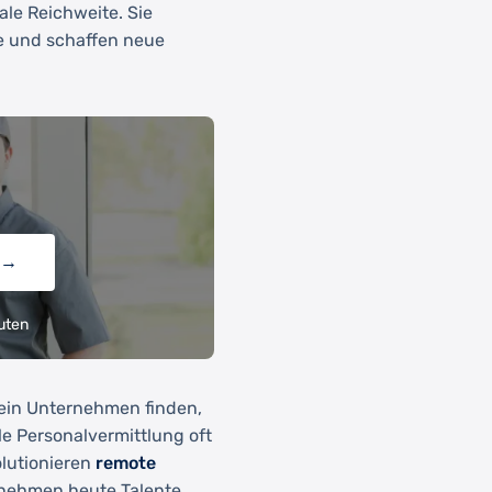
le Reichweite. Sie
e und schaffen neue
→
uten
 Dein Unternehmen finden,
le Personalvermittlung oft
lutionieren
remote
rnehmen heute Talente