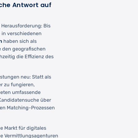
sche Antwort auf
n Herausforderung: Bis
e in verschiedenen
n
haben sich als
ie den geografischen
eitig die Effizienz des
istungen neu: Statt als
r zu fungieren,
 bieten umfassende
r Kandidatensuche über
erten Matching-Prozessen
e Markt für digitales
lle Vermittlungsagenturen