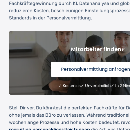
Fachkräftegewinnung durch KI, Datenanalyse und globa
reduzieren Kosten, beschleunigen Einstellungsprozess
Standards in der Personalvermittlung.
Mitarbeiter finden?
Personalvermittlung anfragen
✓ Kostenlos
✓ Unverbindlich
✓ In 2 Min
h
Stell Dir vor, Du könntest die perfekten Fachkräfte für
ohne jemals das Büro zu verlassen. Während traditionel
wochenlange Prozesse und hohe Kosten bedeutet, revo
recruiting personaldienstleistungen
die Art, wie Unte