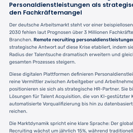
Personaldienstleistungen als strategi
den Fachkräftemangel
Der deutsche Arbeitsmarkt steht vor einer beispiellose
2030 fehlen laut Prognosen über 3 Millionen Fachkräft
Branchen.
Remote recruiting personaldienstleistunge
strategische Antwort auf diese Krise etabliert, indem s
Radius der Talentsuche dramatisch erweitern und gleichz
gesamten Prozesses steigern.
Diese digitalen Plattformen definieren Personaldienstle
reine Vermittler zwischen Arbeitgeber und Arbeitnehme
positionieren sie sich als strategische HR-Partner. Sie
Lösungen für Talent Acquisition, die von KI-gestützte
automatisierte Vorqualifizierung bis hin zu datenbasi
reichen.
Die Marktdynamik spricht eine klare Sprache: Der global
Recruiting wächst um jährlich 15%, während traditione