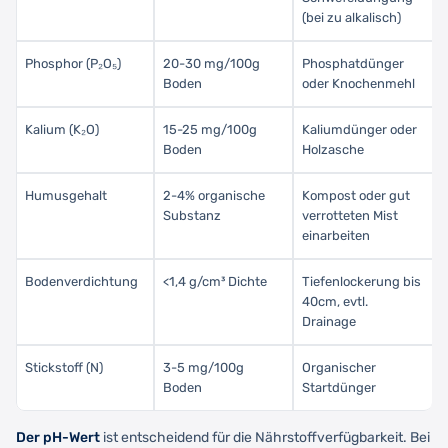
(bei zu alkalisch)
Phosphor (P₂O₅)
20-30 mg/100g
Phosphatdünger
Boden
oder Knochenmehl
Kalium (K₂O)
15-25 mg/100g
Kaliumdünger oder
Boden
Holzasche
Humusgehalt
2-4% organische
Kompost oder gut
Substanz
verrotteten Mist
einarbeiten
Bodenverdichtung
<1,4 g/cm³ Dichte
Tiefenlockerung bis
40cm, evtl.
Drainage
Stickstoff (N)
3-5 mg/100g
Organischer
Boden
Startdünger
Der pH-Wert
ist entscheidend für die Nährstoffverfügbarkeit. Bei