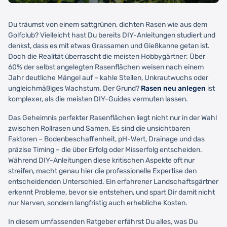
Du träumst von einem sattgrünen, dichten Rasen wie aus dem
Golfclub? Vielleicht hast Du bereits DIY-Anleitungen studiert und
denkst, dass es mit etwas Grassamen und Gießkanne getan ist.
Doch die Realität überrascht die meisten Hobbygärtner: Über
60% der selbst angelegten Rasenflächen weisen nach einem
Jahr deutliche Mängel auf – kahle Stellen, Unkrautwuchs oder
ungleichmäßiges Wachstum. Der Grund?
Rasen neu anlegen
ist
komplexer, als die meisten DIY-Guides vermuten lassen.
Das Geheimnis perfekter Rasenflächen liegt nicht nur in der Wahl
zwischen Rollrasen und Samen. Es sind die unsichtbaren
Faktoren – Bodenbeschaffenheit, pH-Wert, Drainage und das
präzise Timing – die über Erfolg oder Misserfolg entscheiden.
Während DIY-Anleitungen diese kritischen Aspekte oft nur
streifen, macht genau hier die professionelle Expertise den
entscheidenden Unterschied. Ein erfahrener Landschaftsgärtner
erkennt Probleme, bevor sie entstehen, und spart Dir damit nicht
nur Nerven, sondern langfristig auch erhebliche Kosten.
In diesem umfassenden Ratgeber erfährst Du alles, was Du