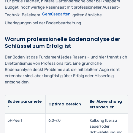
Für große Flächen, hintere Gartenbereiche oder bei knappem
Budget: hochwertige Rasensaat mit professioneller Aussaat-
Gemüsegarten
Technik. Bei einem
gelten ähnliche
Überlegungen bei der Bodenbearbeitung.
Warum professionelle Bodenanalyse der
Schlüssel zum Erfolg ist
Der Boden ist das Fundament jedes Rasens – und hier trennt sich
Dilettantismus von Professionalität. Eine gründliche
Bodenanalyse deckt Probleme auf, die mit bloßem Auge nicht
erkennbar sind, aber langfristig über Erfolg oder Misserfolg
entscheiden.
Bodenparamete
Bei Abweichung
Optimalbereich
r
erforderlich
pH-Wert
6,0-7,0
Kalkung (bei zu
sauer) oder
Schwefeldüngung