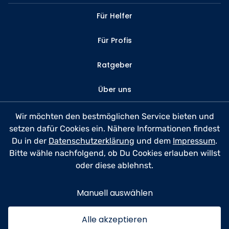
Für Helfer
Für Profis
Ratgeber
Über uns
Kontakt
Wir möchten den bestmöglichen Service bieten und
setzen dafür Cookies ein. Nähere Informationen findest
FAQ
Du in der
Datenschutzerklärung
und dem
Impressum
.
Bitte wähle nachfolgend, ob Du Cookies erlauben willst
Datenschutz
oder diese ablehnst.
Nutzungsbedingungen
Manuell auswählen
Impressum
Alle akzeptieren
© 2026 anyhelp​now GmbH