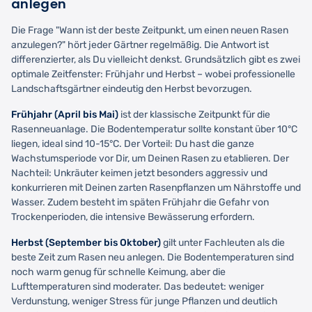
anlegen
Die Frage "Wann ist der beste Zeitpunkt, um einen neuen Rasen
anzulegen?" hört jeder Gärtner regelmäßig. Die Antwort ist
differenzierter, als Du vielleicht denkst. Grundsätzlich gibt es zwei
optimale Zeitfenster: Frühjahr und Herbst – wobei professionelle
Landschaftsgärtner eindeutig den Herbst bevorzugen.
Frühjahr (April bis Mai)
ist der klassische Zeitpunkt für die
Rasenneuanlage. Die Bodentemperatur sollte konstant über 10°C
liegen, ideal sind 10-15°C. Der Vorteil: Du hast die ganze
Wachstumsperiode vor Dir, um Deinen Rasen zu etablieren. Der
Nachteil: Unkräuter keimen jetzt besonders aggressiv und
konkurrieren mit Deinen zarten Rasenpflanzen um Nährstoffe und
Wasser. Zudem besteht im späten Frühjahr die Gefahr von
Trockenperioden, die intensive Bewässerung erfordern.
Herbst (September bis Oktober)
gilt unter Fachleuten als die
beste Zeit zum Rasen neu anlegen. Die Bodentemperaturen sind
noch warm genug für schnelle Keimung, aber die
Lufttemperaturen sind moderater. Das bedeutet: weniger
Verdunstung, weniger Stress für junge Pflanzen und deutlich