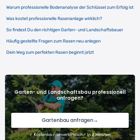
Warum professionelle Bodenanalyse der Schlüssel zum Erfolg ist
Was kostet professionelle Rasenanlage wirklich?
So findest Du den richtigen Garten- und Landschaftsbauer
Häufig gestellte Fragen zum Rasen neu anlegen
Dein Weg zum perfekten Rasen beginnt jetzt
Garten- und Landschaftsbau professionell
anfragen?
Gartenbau anfragen
→
✓ Kostenlos
✓ Unverbindlich
✓ In 2 Minuten