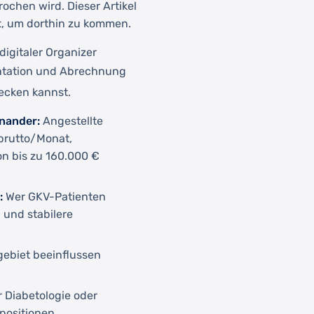
ochen wird. Dieser Artikel
ht, um dorthin zu kommen.
digitaler Organizer
tation und Abrechnung
tecken kannst.
inander:
Angestellte
brutto/Monat,
on bis zu 160.000 €
:
Wer GKV-Patienten
 und stabilere
ebiet beeinflussen
r Diabetologie oder
ositionen.