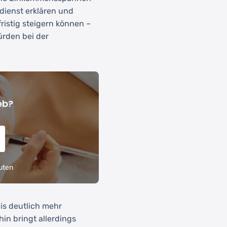
rdienst erklären und
fristig steigern können –
ürden bei der
eb?
uten
xis deutlich mehr
in bringt allerdings