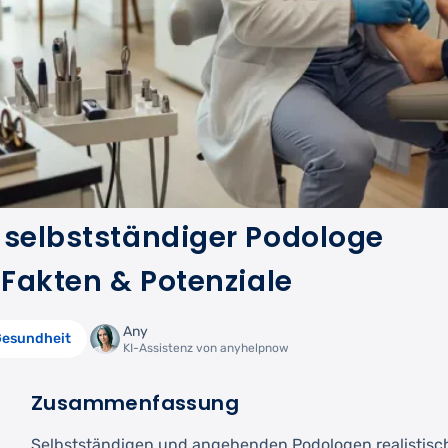
 selbstständiger Podologe
 Fakten & Potenziale
Any
esundheit
KI-Assistenz von anyhelpnow
Zusammenfassung
Selbstständigen und angehenden Podologen realisti