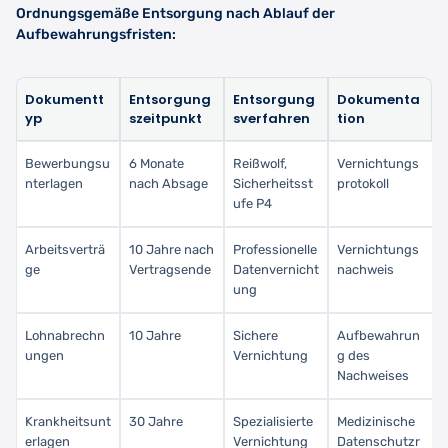
Ordnungsgemäße Entsorgung nach Ablauf der
Aufbewahrungsfristen:
Dokumentt
Entsorgung
Entsorgung
Dokumenta
yp
szeitpunkt
sverfahren
tion
Bewerbungsu
6 Monate
Reißwolf,
Vernichtungs
nterlagen
nach Absage
Sicherheitsst
protokoll
ufe P4
Arbeitsverträ
10 Jahre nach
Professionelle
Vernichtungs
ge
Vertragsende
Datenvernicht
nachweis
ung
Lohnabrechn
10 Jahre
Sichere
Aufbewahrun
ungen
Vernichtung
g des
Nachweises
Krankheitsunt
30 Jahre
Spezialisierte
Medizinische
erlagen
Vernichtung
Datenschutzr