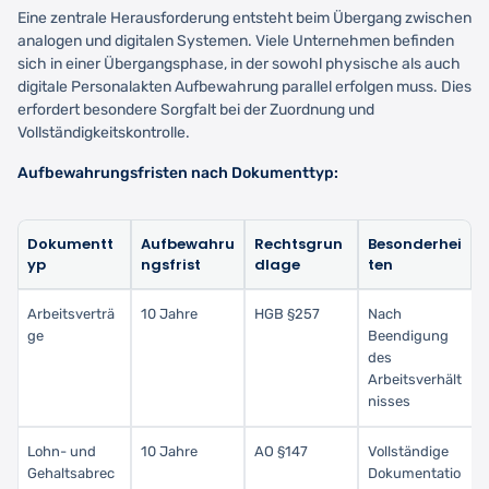
Eine zentrale Herausforderung entsteht beim Übergang zwischen
analogen und digitalen Systemen. Viele Unternehmen befinden
sich in einer Übergangsphase, in der sowohl physische als auch
digitale Personalakten Aufbewahrung parallel erfolgen muss. Dies
erfordert besondere Sorgfalt bei der Zuordnung und
Vollständigkeitskontrolle.
Aufbewahrungsfristen nach Dokumenttyp:
Dokumentt
Aufbewahru
Rechtsgrun
Besonderhei
yp
ngsfrist
dlage
ten
Arbeitsverträ
10 Jahre
HGB §257
Nach
ge
Beendigung
des
Arbeitsverhält
nisses
Lohn- und
10 Jahre
AO §147
Vollständige
Gehaltsabrec
Dokumentatio