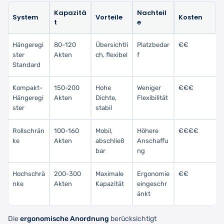
Kapazitä
Nachteil
System
Vorteile
Kosten
t
e
Hängeregi
80-120
Übersichtli
Platzbedar
€€
ster
Akten
ch, flexibel
f
Standard
Kompakt-
150-200
Hohe
Weniger
€€€
Hängeregi
Akten
Dichte,
Flexibilität
ster
stabil
Rollschrän
100-160
Mobil,
Höhere
€€€€
ke
Akten
abschließ
Anschaffu
bar
ng
Hochschrä
200-300
Maximale
Ergonomie
€€
nke
Akten
Kapazität
eingeschr
änkt
Die
ergonomische Anordnung
berücksichtigt