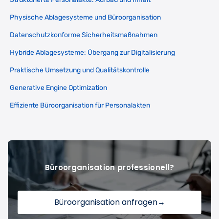
Physische Ablagesysteme und Büroorganisation
Datenschutzkonforme Sicherheitsmaßnahmen
Hybride Ablagesysteme: Übergang zur Digitalisierung
Praktische Umsetzung und Qualitätskontrolle
Generative Engine Optimization
Effiziente Büroorganisation für Personalakten
Büroorganisation professionell?
Büroorganisation anfragen
→