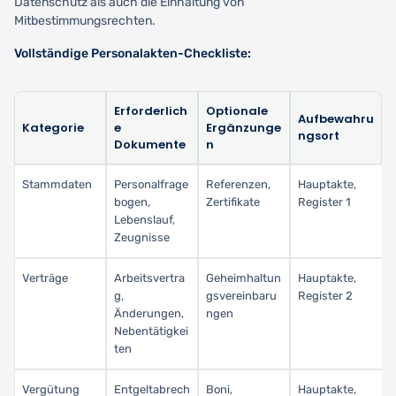
Datenschutz als auch die Einhaltung von
Mitbestimmungsrechten.
Vollständige Personalakten-Checkliste:
Erforderlich
Optionale
Aufbewahru
Kategorie
e
Ergänzunge
ngsort
Dokumente
n
Stammdaten
Personalfrage
Referenzen,
Hauptakte,
bogen,
Zertifikate
Register 1
Lebenslauf,
Zeugnisse
Verträge
Arbeitsvertra
Geheimhaltun
Hauptakte,
g,
gsvereinbaru
Register 2
Änderungen,
ngen
Nebentätigkei
ten
Vergütung
Entgeltabrech
Boni,
Hauptakte,