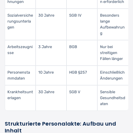
hnungen
n erforderlich
Sozialversiche
30 Jahre
SGB IV
Besonders
rungsunterla
lange
gen
Aufbewahrun
g
Arbeitszeugni
3 Jahre
BGB
Nur bei
sse
streitigen
Fällen länger
Personensta
10 Jahre
HGB §257
Einschließlich
mmdaten
Änderungen
Krankheitsunt
30 Jahre
SGB V
Sensible
erlagen
Gesundheitsd
aten
Strukturierte Personalakte: Aufbau und
Inhalt