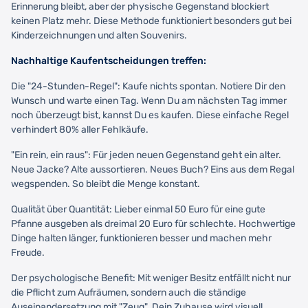
Erinnerung bleibt, aber der physische Gegenstand blockiert
keinen Platz mehr. Diese Methode funktioniert besonders gut bei
Kinderzeichnungen und alten Souvenirs.
Nachhaltige Kaufentscheidungen treffen:
Die "24-Stunden-Regel": Kaufe nichts spontan. Notiere Dir den
Wunsch und warte einen Tag. Wenn Du am nächsten Tag immer
noch überzeugt bist, kannst Du es kaufen. Diese einfache Regel
verhindert 80% aller Fehlkäufe.
"Ein rein, ein raus": Für jeden neuen Gegenstand geht ein alter.
Neue Jacke? Alte aussortieren. Neues Buch? Eins aus dem Regal
wegspenden. So bleibt die Menge konstant.
Qualität über Quantität: Lieber einmal 50 Euro für eine gute
Pfanne ausgeben als dreimal 20 Euro für schlechte. Hochwertige
Dinge halten länger, funktionieren besser und machen mehr
Freude.
Der psychologische Benefit: Mit weniger Besitz entfällt nicht nur
die Pflicht zum Aufräumen, sondern auch die ständige
Auseinandersetzung mit "Zeug". Dein Zuhause wird visuell