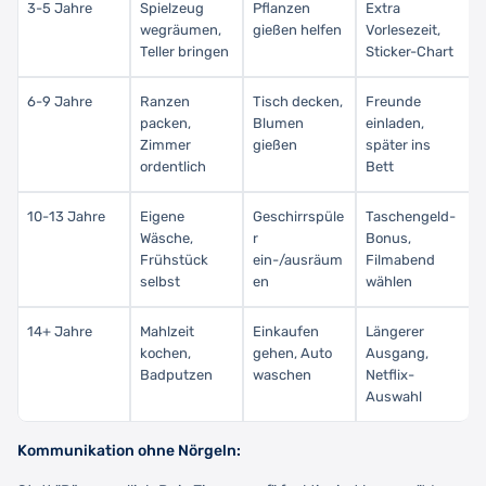
3-5 Jahre
Spielzeug
Pflanzen
Extra
wegräumen,
gießen helfen
Vorlesezeit,
Teller bringen
Sticker-Chart
6-9 Jahre
Ranzen
Tisch decken,
Freunde
packen,
Blumen
einladen,
Zimmer
gießen
später ins
ordentlich
Bett
10-13 Jahre
Eigene
Geschirrspüle
Taschengeld-
Wäsche,
r
Bonus,
Frühstück
ein-/ausräum
Filmabend
selbst
en
wählen
14+ Jahre
Mahlzeit
Einkaufen
Längerer
kochen,
gehen, Auto
Ausgang,
Badputzen
waschen
Netflix-
Auswahl
Kommunikation ohne Nörgeln: