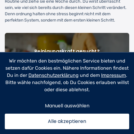
Routine und ziehe sie eine Woche durch. Du wirst überrascht
sein, wie viel sich bereits durch diesen kleinen Schritt verändert.
Denn ordnung halten ohne stress beginnt nicht mit dem
perfekten System, sondern mit dem ersten kleinen Schritt.
Reinigungskraft gesucht?
Wir möchten den bestmöglichen Service bieten und
Finde zuverlässige Reinigungskräfte für dein Zuhause
setzen dafür Cookies ein. Nähere Informationen findest
oder Büro. Kostenlos Angebote in deiner Nähe
vergleichen.
Du in der
Datenschutzerklärung
und dem
Impressum
.
Bitte wähle nachfolgend, ob Du Cookies erlauben willst
oder diese ablehnst.
Reinigungskraft anfragen
→
Manuell auswählen
✓ Kostenlos
✓ Unverbindlich
✓ In 2 Minuten
Alle akzeptieren
Any
Kategorie:
Haushalt
Reinigung