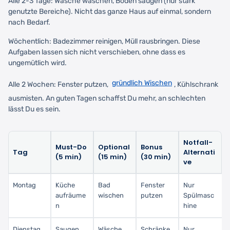
Alle 2-3 Tage: Wäsche waschen, Böden saugen (nur stark
genutzte Bereiche). Nicht das ganze Haus auf einmal, sondern
nach Bedarf.
Wöchentlich: Badezimmer reinigen, Müll rausbringen. Diese
Aufgaben lassen sich nicht verschieben, ohne dass es
ungemütlich wird.
gründlich Wischen
Alle 2 Wochen: Fenster putzen,
, Kühlschrank
ausmisten. An guten Tagen schaffst Du mehr, an schlechten
lässt Du es sein.
Notfall-
Must-Do
Optional
Bonus
Tag
Alternati
(5 min)
(15 min)
(30 min)
ve
Montag
Küche
Bad
Fenster
Nur
aufräume
wischen
putzen
Spülmasc
n
hine
Dienstag
Saugen
Wäsche
Schränke
Nur