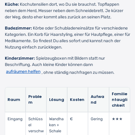
Küche:
Kochutensilien dort, wo Du sie brauchst. Topflappen
neben dem Herd, Messer neben dem Schneidebrett. Je kürzer
der Weg, desto eher kommt alles zurück an seinen Platz.
Badezimmer:
Körbe oder Schubladeneinsätze für verschiedene
Kategorien. Ein Korb für Haarstyling, einer für Hautpflege, einer für
Medikamente. So findest Du alles sofort und kannst nach der
Nutzung einfach zurücklegen.
Kinderzimmer:
Spielzeugboxen mit Bildern statt nur
Beschriftung. Auch kleine Kinder können dann
aufräumen helfen
, ohne ständig nachfragen zu müssen.
Familie
Proble
Aufwa
Raum
Lösung
Kosten
ntaugli
m
nd
chkeit
Eingang
Schlüss
Wandha
€
Gering
★★★
el
ken +
verschw
Schale