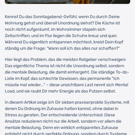
Kennst Du das Sonntagabend-Gefühl, wenn Du durch Deine
Wohnung gehst und überall Unordnung siehst? Die Küche ist
noch nicht aufgeräumt, im Wohnzimmer stapeln sich
Zeitschriften, und im Flur liegen die Schuhe kreuz und quer.
Während Du eigentlich entspannen möchtest, kreist Dein Kopf
ständig um die Frage: "Wann soll ich das alles nur schaffen?"
Hier liegt das Problem, das die meisten Ratgeber verschweigen:
Das eigentliche Thema ist nicht die Unordnung selbst, sondern
die mentale Belastung, die damit einhergeht. Die ständige To-do-
Liste im Kopf, das schlechte Gewissen, das permanente "Ich
müsste mal wieder..." – diese unsichtbare Last nennt sich Mental
Load, und sie raubt Dir mehr Energie als das Putzen selbst.
In diesem Artikel zeige ich Dir sieben praxiserprobte Systeme, mit
denen Du Ordnung im Zuhause halten kannst, ohne dabei in
Stress zu geraten. Der entscheidende Unterschied: Diese
Ansätze reduzieren nicht nur die Arbeit, sondern vor allem die
mentale Belastung. Denn ein wirklich entspanntes Zuhause
entsteht nicht durch perfekte Ordnung, sondern durch Systeme,