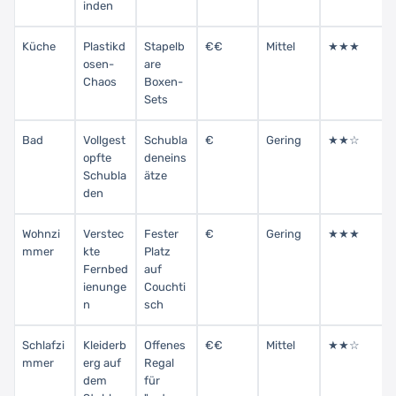
inden
Küche
Plastikd
Stapelb
€€
Mittel
★★★
osen-
are
Chaos
Boxen-
Sets
Bad
Vollgest
Schubla
€
Gering
★★☆
opfte
deneins
Schubla
ätze
den
Wohnzi
Verstec
Fester
€
Gering
★★★
mmer
kte
Platz
Fernbed
auf
ienunge
Couchti
n
sch
Schlafzi
Kleiderb
Offenes
€€
Mittel
★★☆
mmer
erg auf
Regal
dem
für