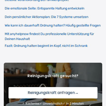
Die emotionale Seite: Entspannte Haltung entwickeln
Dein persönlicher Aktionsplan: Die 7 Systeme umsetzen
Wie kann ich dauerhaft Ordnung halten? Häufig gestellte Fragen
Mit anyhelpnow findest Du professionelle Unterstützung für
Deinen Haushalt
Fazit: Ordnung halten beginnt im Kopf, nicht im Schrank
Reinigungskraft gesucht?
Reinigungskraft anfragen
→
✓ Kostenlos
✓ Unverbindlich
✓ In 2 Minuten