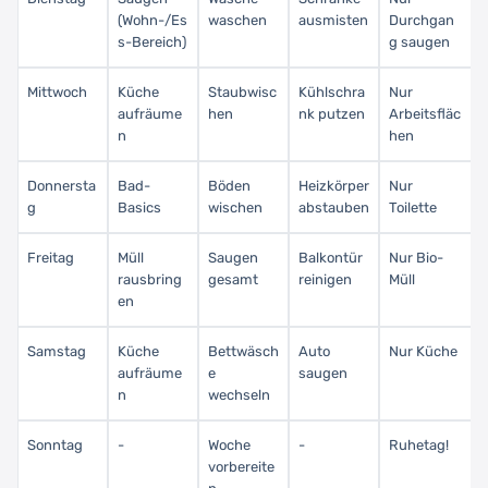
(Wohn-/Es
waschen
ausmisten
Durchgan
s-Bereich)
g saugen
Mittwoch
Küche
Staubwisc
Kühlschra
Nur
aufräume
hen
nk putzen
Arbeitsfläc
n
hen
Donnersta
Bad-
Böden
Heizkörper
Nur
g
Basics
wischen
abstauben
Toilette
Freitag
Müll
Saugen
Balkontür
Nur Bio-
rausbring
gesamt
reinigen
Müll
en
Samstag
Küche
Bettwäsch
Auto
Nur Küche
aufräume
e
saugen
n
wechseln
Sonntag
-
Woche
-
Ruhetag!
vorbereite