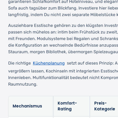
garantieren Schlafkomfort auf Hotelniveau, und elega
Sofa auch tagsüber zum Blickfang. Investiere hier lieb
langfristig, indem Du nicht zwei separate Möbelstücke 
Ausziehbare Esstische gehören zu den klügsten Invest
passen sich mühelos an: intim beim Frühstück zu zweit
mit Freunden. Modulsysteme bei Regalen und Schranks
die Konfiguration an wechselnde Bedürfnisse anzupas
Stauraum, morgen Bibliothek, übermorgen Spielzeuga
Küchenplanung
Die richtige
setzt auf dieses Prinzip: A
vergrößern lassen, Kochinseln mit integrierten Esstisc
Innenleben. Multifunktionalität bedeutet nicht Komprom
Raumnutzung.
Komfort-
Preis-
Mechanismus
Rating
Kategorie