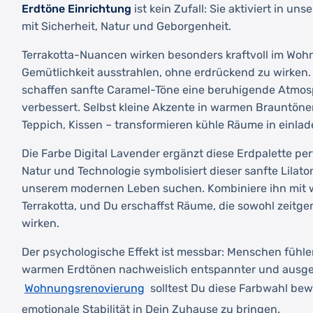
Erdtöne Einrichtung
ist kein Zufall: Sie aktiviert in u
mit Sicherheit, Natur und Geborgenheit.
Terrakotta-Nuancen wirken besonders kraftvoll im Woh
Gemütlichkeit ausstrahlen, ohne erdrückend zu wirken
schaffen sanfte Caramel-Töne eine beruhigende Atmosp
verbessert. Selbst kleine Akzente in warmen Brauntönen
Teppich, Kissen – transformieren kühle Räume in einla
Die Farbe Digital Lavender ergänzt diese Erdpalette pe
Natur und Technologie symbolisiert dieser sanfte Lilaton
unserem modernen Leben suchen. Kombiniere ihn mit
Terrakotta, und Du erschaffst Räume, die sowohl zeitge
wirken.
Der psychologische Effekt ist messbar: Menschen fühle
warmen Erdtönen nachweislich entspannter und ausgeg
Wohnungsrenovierung
solltest Du diese Farbwahl bew
emotionale Stabilität in Dein Zuhause zu bringen.