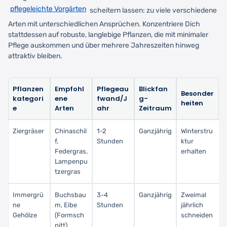
pflegeleichte Vorgärten
scheitern lassen: zu viele verschiedene
Arten mit unterschiedlichen Ansprüchen. Konzentriere Dich
stattdessen auf robuste, langlebige Pflanzen, die mit minimaler
Pflege auskommen und über mehrere Jahreszeiten hinweg
attraktiv bleiben.
Pflanzen
Empfohl
Pflegeau
Blickfan
Besonder
kategori
ene
fwand/J
g-
heiten
e
Arten
ahr
Zeitraum
Ziergräser
Chinaschil
1-2
Ganzjährig
Winterstru
f,
Stunden
ktur
Federgras,
erhalten
Lampenpu
tzergras
Immergrü
Buchsbau
3-4
Ganzjährig
Zweimal
ne
m, Eibe
Stunden
jährlich
Gehölze
(Formsch
schneiden
nitt)