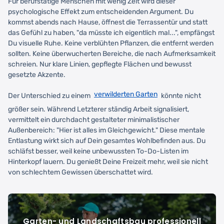
Für berufstätige Menschen mit wenig Zeit wird dieser
psychologische Effekt zum entscheidenden Argument. Du
kommst abends nach Hause, öffnest die Terrassentür und statt
das Gefühl zu haben, "da müsste ich eigentlich mal...", empfängst
Du visuelle Ruhe. Keine verblühten Pflanzen, die entfernt werden
sollten. Keine überwucherten Bereiche, die nach Aufmerksamkeit
schreien. Nur klare Linien, gepflegte Flächen und bewusst
gesetzte Akzente.
verwilderten Garten
Der Unterschied zu einem
könnte nicht
größer sein. Während Letzterer ständig Arbeit signalisiert,
vermittelt ein durchdacht gestalteter minimalistischer
Außenbereich: "Hier ist alles im Gleichgewicht." Diese mentale
Entlastung wirkt sich auf Dein gesamtes Wohlbefinden aus. Du
schläfst besser, weil keine unbewussten To-Do-Listen im
Hinterkopf lauern. Du genießt Deine Freizeit mehr, weil sie nicht
von schlechtem Gewissen überschattet wird.
Garten- und Landschaftsbau professionell