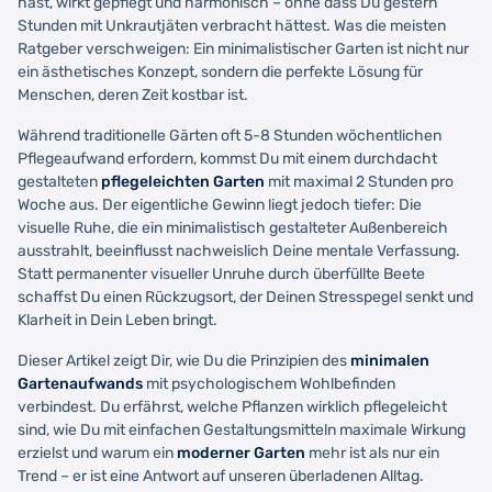
hast, wirkt gepflegt und harmonisch – ohne dass Du gestern
Stunden mit Unkrautjäten verbracht hättest. Was die meisten
Ratgeber verschweigen: Ein minimalistischer Garten ist nicht nur
ein ästhetisches Konzept, sondern die perfekte Lösung für
Menschen, deren Zeit kostbar ist.
Während traditionelle Gärten oft 5-8 Stunden wöchentlichen
Pflegeaufwand erfordern, kommst Du mit einem durchdacht
gestalteten
pflegeleichten Garten
mit maximal 2 Stunden pro
Woche aus. Der eigentliche Gewinn liegt jedoch tiefer: Die
visuelle Ruhe, die ein minimalistisch gestalteter Außenbereich
ausstrahlt, beeinflusst nachweislich Deine mentale Verfassung.
Statt permanenter visueller Unruhe durch überfüllte Beete
schaffst Du einen Rückzugsort, der Deinen Stresspegel senkt und
Klarheit in Dein Leben bringt.
Dieser Artikel zeigt Dir, wie Du die Prinzipien des
minimalen
Gartenaufwands
mit psychologischem Wohlbefinden
verbindest. Du erfährst, welche Pflanzen wirklich pflegeleicht
sind, wie Du mit einfachen Gestaltungsmitteln maximale Wirkung
erzielst und warum ein
moderner Garten
mehr ist als nur ein
Trend – er ist eine Antwort auf unseren überladenen Alltag.