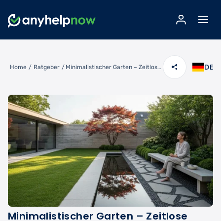
DE
Home
/
Ratgeber
/
Minimalistischer Garten – Zeitlose Eleganz mit weniger Aufwand
Minimalistischer Garten – Zeitlose