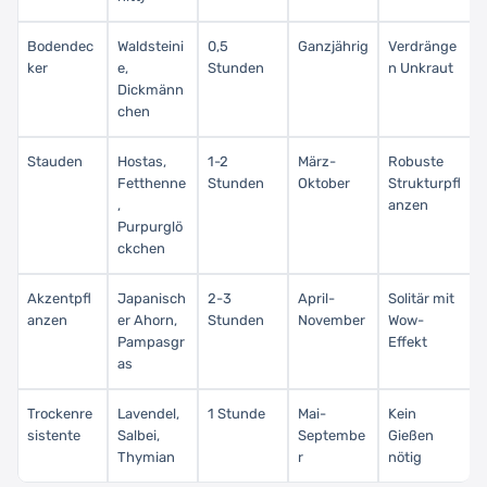
Bodendec
Waldsteini
0,5
Ganzjährig
Verdränge
ker
e,
Stunden
n Unkraut
Dickmänn
chen
Stauden
Hostas,
1-2
März-
Robuste
Fetthenne
Stunden
Oktober
Strukturpfl
,
anzen
Purpurglö
ckchen
Akzentpfl
Japanisch
2-3
April-
Solitär mit
anzen
er Ahorn,
Stunden
November
Wow-
Pampasgr
Effekt
as
Trockenre
Lavendel,
1 Stunde
Mai-
Kein
sistente
Salbei,
Septembe
Gießen
Thymian
r
nötig