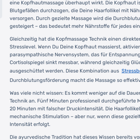
eine Kopfhautmassage überhaupt wirkt. Die Kopfhaut i
Blutgefäßen durchzogen, die Deine Haarfollikel mit Näh
versorgen. Durch gezielte Massage wird die Durchblut
gesteigert – das bedeutet mehr Nährstoffe für jedes ein
Gleichzeitig hat die Kopfmassage Technik einen direkte
Stresslevel. Wenn Du Deine Kopfhaut massierst, aktivie
parasympathische Nervensystem, das für Entspannung 
Cortisolspiegel sinkt messbar, während gleichzeitig G
Stressb
ausgeschüttet werden. Diese Kombination aus
Durchblutungsförderung macht die Massage so effektiv
Was viele nicht wissen: Es kommt weniger auf die Dauer 
Technik an. Fünf Minuten professionell durchgeführte 
20 Minuten mit falscher Druckintensität. Die Haarfollike
mechanische Stimulation – aber nur, wenn diese gezielt
Intensität erfolgt.
Die ayurvedische Tradition hat dieses Wissen bereits 