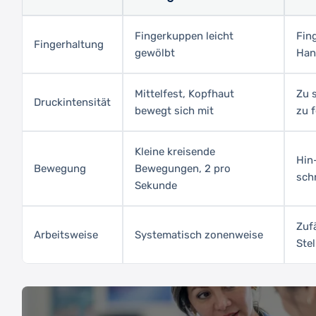
Fingerkuppen leicht
Fin
Fingerhaltung
gewölbt
Han
Mittelfest, Kopfhaut
Zu s
Druckintensität
bewegt sich mit
zu 
Kleine kreisende
Hin
Bewegung
Bewegungen, 2 pro
schn
Sekunde
Zufä
Arbeitsweise
Systematisch zonenweise
Stel