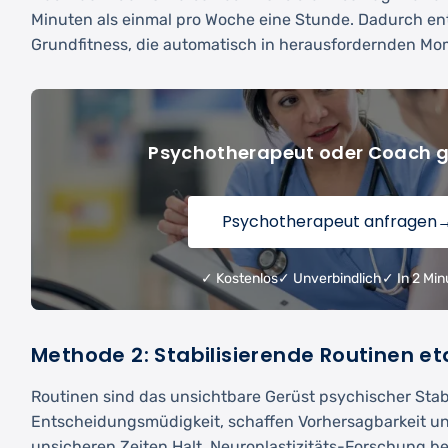
Minuten als einmal pro Woche eine Stunde. Dadurch en
Grundfitness, die automatisch in herausfordernden Mo
Psychotherapeut oder Coach 
Psychotherapeut anfragen
✓ Kostenlos
✓ Unverbindlich
✓ In 2 Min
Methode 2: Stabilisierende Routinen et
Routinen sind das unsichtbare Gerüst psychischer Stabil
Entscheidungsmüdigkeit, schaffen Vorhersagbarkeit un
unsicheren Zeiten Halt. Neuroplastizitäts-Forschung b