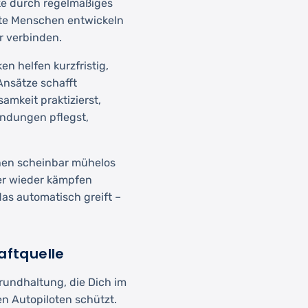
rke durch regelmäßiges
ente Menschen entwickeln
r verbinden.
n helfen kurzfristig,
Ansätze schafft
mkeit praktizierst,
bindungen pflegst,
hen scheinbar mühelos
er wieder kämpfen
as automatisch greift –
aftquelle
Grundhaltung, die Dich im
 Autopiloten schützt.