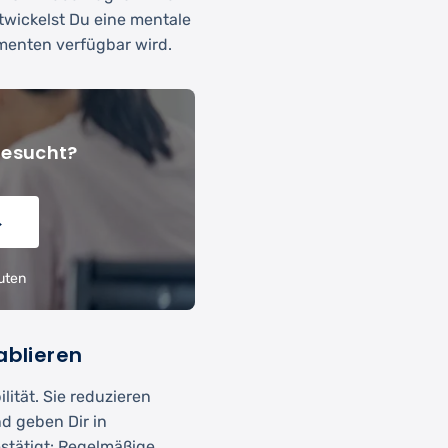
twickelst Du eine mentale
menten verfügbar wird.
gesucht?
→
uten
ablieren
ität. Sie reduzieren
d geben Dir in
estätigt: Regelmäßige