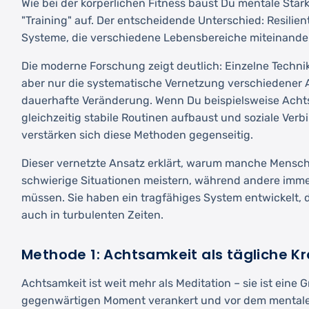
Wie bei der körperlichen Fitness baust Du mentale Stä
"Training" auf. Der entscheidende Unterschied: Resili
Systeme, die verschiedene Lebensbereiche miteinande
Die moderne Forschung zeigt deutlich: Einzelne Technike
aber nur die systematische Vernetzung verschiedener 
dauerhafte Veränderung. Wenn Du beispielsweise Achtsa
gleichzeitig stabile Routinen aufbaust und soziale Ver
verstärken sich diese Methoden gegenseitig.
Dieser vernetzte Ansatz erklärt, warum manche Mensc
schwierige Situationen meistern, während andere imm
müssen. Sie haben ein tragfähiges System entwickelt, d
auch in turbulenten Zeiten.
Methode 1: Achtsamkeit als tägliche Kr
Achtsamkeit ist weit mehr als Meditation – sie ist eine 
gegenwärtigen Moment verankert und vor dem mentalen