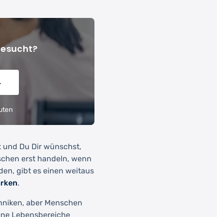
gesucht?
→
uten
t und Du Dir wünschst,
schen erst handeln, wenn
den, gibt es einen weitaus
ärken
.
echniken, aber Menschen
ene Lebensbereiche