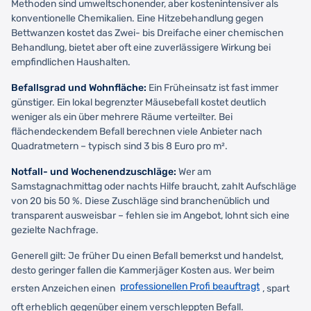
Methoden sind umweltschonender, aber kostenintensiver als
konventionelle Chemikalien. Eine Hitzebehandlung gegen
Bettwanzen kostet das Zwei- bis Dreifache einer chemischen
Behandlung, bietet aber oft eine zuverlässigere Wirkung bei
empfindlichen Haushalten.
Befallsgrad und Wohnfläche:
Ein Früheinsatz ist fast immer
günstiger. Ein lokal begrenzter Mäusebefall kostet deutlich
weniger als ein über mehrere Räume verteilter. Bei
flächendeckendem Befall berechnen viele Anbieter nach
Quadratmetern – typisch sind 3 bis 8 Euro pro m².
Notfall- und Wochenendzuschläge:
Wer am
Samstagnachmittag oder nachts Hilfe braucht, zahlt Aufschläge
von 20 bis 50 %. Diese Zuschläge sind branchenüblich und
transparent ausweisbar – fehlen sie im Angebot, lohnt sich eine
gezielte Nachfrage.
Generell gilt: Je früher Du einen Befall bemerkst und handelst,
desto geringer fallen die Kammerjäger Kosten aus. Wer beim
professionellen Profi beauftragt
ersten Anzeichen einen
, spart
oft erheblich gegenüber einem verschleppten Befall.