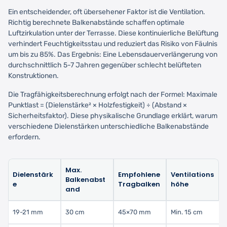
Ein entscheidender, oft übersehener Faktor ist die Ventilation.
Richtig berechnete Balkenabstände schaffen optimale
Luftzirkulation unter der Terrasse. Diese kontinuierliche Belüftung
verhindert Feuchtigkeitsstau und reduziert das Risiko von Fäulnis
um bis zu 85%. Das Ergebnis: Eine Lebensdauerverlängerung von
durchschnittlich 5-7 Jahren gegenüber schlecht belüfteten
Konstruktionen.
Die Tragfähigkeitsberechnung erfolgt nach der Formel: Maximale
Punktlast = (Dielenstärke² × Holzfestigkeit) ÷ (Abstand ×
Sicherheitsfaktor). Diese physikalische Grundlage erklärt, warum
verschiedene Dielenstärken unterschiedliche Balkenabstände
erfordern.
Max.
Dielenstärk
Empfohlene
Ventilations
Balkenabst
e
Tragbalken
höhe
and
19-21 mm
30 cm
45×70 mm
Min. 15 cm