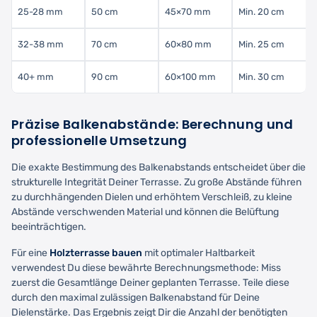
25-28 mm
50 cm
45×70 mm
Min. 20 cm
32-38 mm
70 cm
60×80 mm
Min. 25 cm
40+ mm
90 cm
60×100 mm
Min. 30 cm
Präzise Balkenabstände: Berechnung und
professionelle Umsetzung
Die exakte Bestimmung des Balkenabstands entscheidet über die
strukturelle Integrität Deiner Terrasse. Zu große Abstände führen
zu durchhängenden Dielen und erhöhtem Verschleiß, zu kleine
Abstände verschwenden Material und können die Belüftung
beeinträchtigen.
Für eine
Holzterrasse bauen
mit optimaler Haltbarkeit
verwendest Du diese bewährte Berechnungsmethode: Miss
zuerst die Gesamtlänge Deiner geplanten Terrasse. Teile diese
durch den maximal zulässigen Balkenabstand für Deine
Dielenstärke. Das Ergebnis zeigt Dir die Anzahl der benötigten