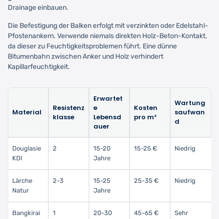
Drainage einbauen.
Die Befestigung der Balken erfolgt mit verzinkten oder Edelstahl-
Pfostenankern. Verwende niemals direkten Holz-Beton-Kontakt,
da dieser zu Feuchtigkeitsproblemen führt. Eine dünne
Bitumenbahn zwischen Anker und Holz verhindert
Kapillarfeuchtigkeit.
Erwartet
Wartung
Resistenz
e
Kosten
Material
saufwan
klasse
Lebensd
pro m²
d
auer
Douglasie
2
15-20
15-25 €
Niedrig
KDI
Jahre
Lärche
2-3
15-25
25-35 €
Niedrig
Natur
Jahre
Bangkirai
1
20-30
45-65 €
Sehr