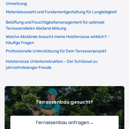
Umsetzung
Materialauswahl und Fundamentgestaltung für Langlebigkeit
Belüftung und Feuchtigkeitsmanagement für optimale
Terrassendielen Abstand Wirkung
Welche Abstände braucht meine Holzterrasse wirklich? -
Häufige Fragen
Professionelle Unterstützung für Dein Terrassenprojekt
Holzterrasse Unterkonstruktion - Der Schlüssel zu
jahrzehntelanger Freude
Terrassenbau gesucht?
Terrassenbau anfragen
→