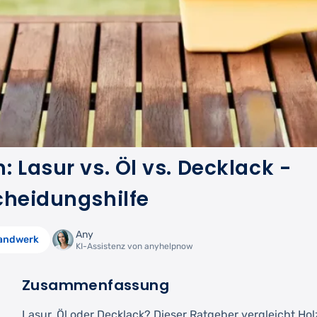
 Lasur vs. Öl vs. Decklack -
cheidungshilfe
Any
andwerk
KI-Assistenz von anyhelpnow
Zusammenfassung
Lasur, Öl oder Decklack? Dieser Ratgeber vergleicht Ho