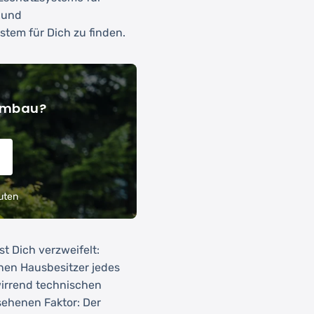
 und
tem für Dich zu finden.
 Umbau?
uten
st Dich verzweifelt:
onen Hausbesitzer jedes
wirrend technischen
sehenen Faktor: Der