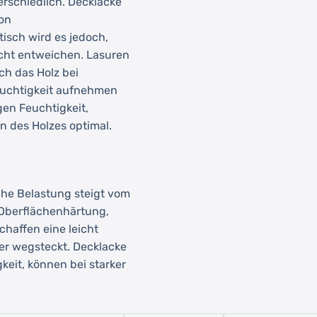
erschiedlich. Decklacke
von
isch wird es jedoch,
cht entweichen. Lasuren
ch das Holz bei
euchtigkeit aufnehmen
en Feuchtigkeit,
n des Holzes optimal.
he Belastung steigt vom
 Oberflächenhärtung,
chaffen eine leicht
ser wegsteckt. Decklacke
keit, können bei starker