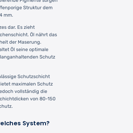
bierende Pigmente sorgen
ffenporige Struktur dem
-4 mm.
es dar. Es zieht
ächenschicht. Öl nährt das
heit der Maserung.
ltet Öl seine optimale
ür langanhaltenden Schutz
hlässige Schutzschicht
 bietet maximalen Schutz
edoch vollständig die
Schichtdicken von 80-150
chutz.
welches System?