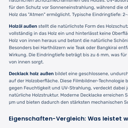
natürlichen Schutzmechanismen des Holzes. UV-absor
für den Schutz vor Sonneneinstrahlung, während die o
Holz das "Atmen" ermöglicht. Typische Eindringtiefe: 2
Holzöl außen
stellt die natürlichste Form des Holzschutz
vollständig in das Holz ein und hinterlässt keine Oberfl
Holz von innen heraus und betont die natürliche Schön
Besonders bei Harthölzern wie Teak oder Bangkirai entfa
Wirkung. Die Eindringtiefe beträgt bis zu 6 mm, was f
von innen sorgt.
Decklack holz außen
bildet eine geschlossene, undurc
auf der Holzoberfläche. Diese Filmbildner-Technologie
gegen Feuchtigkeit und UV-Strahlung, verdeckt dabei j
natürliche Holzstruktur. Moderne Decklacke erreichen 
μm und bieten dadurch den stärksten mechanischen S
Eigenschaften-Vergleich: Was leistet 