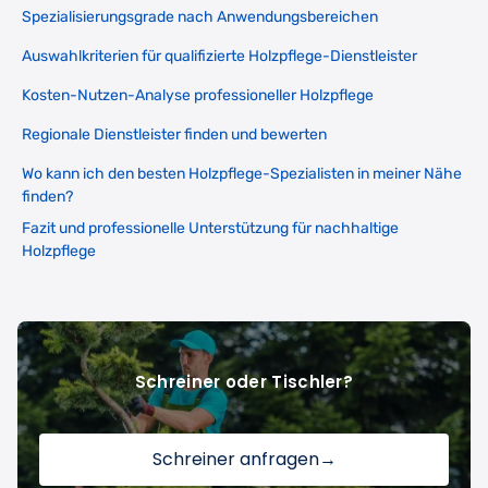
Spezialisierungsgrade nach Anwendungsbereichen
Auswahlkriterien für qualifizierte Holzpflege-Dienstleister
Kosten-Nutzen-Analyse professioneller Holzpflege
Regionale Dienstleister finden und bewerten
Wo kann ich den besten Holzpflege-Spezialisten in meiner Nähe
finden?
Fazit und professionelle Unterstützung für nachhaltige
Holzpflege
Schreiner oder Tischler?
Schreiner anfragen
→