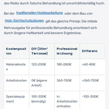
das Risiko durch falsche Behandlung ist unverhältnismäßig hoch.
traditionellen Holzbearbeitung
Bei der
oder dem Bau von
Holz-Sichtschutzzäunen
gilt das gleiche Prinzip: Die initiale
Mehrausgabe für professionelle Behandlung amortisiert sich
durch längere Haltbarkeit und bessere Ergebnisse.
Kostenposit
DIY (30m²
Professionel
Differenz
ion
Terrasse)
le Lösung
Materialkoste
120-200€
180-280€
+60-80€
n
Arbeitskosten
0€ (eigene
360-750€
+360-750€
Arbeit)
Spezialequip
100-300€
In
-100-300€
ment
(einmalig)
Arbeitskosten
enthalten