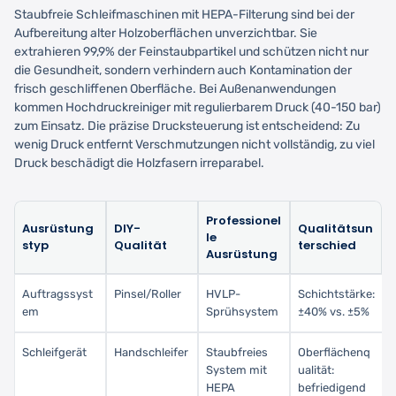
Staubfreie Schleifmaschinen mit HEPA-Filterung sind bei der
Aufbereitung alter Holzoberflächen unverzichtbar. Sie
extrahieren 99,9% der Feinstaubpartikel und schützen nicht nur
die Gesundheit, sondern verhindern auch Kontamination der
frisch geschliffenen Oberfläche. Bei Außenanwendungen
kommen Hochdruckreiniger mit regulierbarem Druck (40-150 bar)
zum Einsatz. Die präzise Drucksteuerung ist entscheidend: Zu
wenig Druck entfernt Verschmutzungen nicht vollständig, zu viel
Druck beschädigt die Holzfasern irreparabel.
Professionel
Ausrüstung
DIY-
Qualitätsun
le
styp
Qualität
terschied
Ausrüstung
Auftragssyst
Pinsel/Roller
HVLP-
Schichtstärke:
em
Sprühsystem
±40% vs. ±5%
Schleifgerät
Handschleifer
Staubfreies
Oberflächenq
System mit
ualität:
HEPA
befriedigend