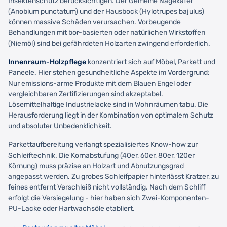
Insektenschutz berücksichtigen. Der Gemeine Nagekäfer
(Anobium punctatum) und der Hausbock (Hylotrupes bajulus)
können massive Schäden verursachen. Vorbeugende
Behandlungen mit bor-basierten oder natürlichen Wirkstoffen
(Niemöl) sind bei gefährdeten Holzarten zwingend erforderlich.
Innenraum-Holzpflege
konzentriert sich auf Möbel, Parkett und
Paneele. Hier stehen gesundheitliche Aspekte im Vordergrund:
Nur emissions-arme Produkte mit dem Blauen Engel oder
vergleichbaren Zertifizierungen sind akzeptabel.
Lösemittelhaltige Industrielacke sind in Wohnräumen tabu. Die
Herausforderung liegt in der Kombination von optimalem Schutz
und absoluter Unbedenklichkeit.
Parkettaufbereitung verlangt spezialisiertes Know-how zur
Schleiftechnik. Die Kornabstufung (40er, 60er, 80er, 120er
Körnung) muss präzise an Holzart und Abnutzungsgrad
angepasst werden. Zu grobes Schleifpapier hinterlässt Kratzer, zu
feines entfernt Verschleiß nicht vollständig. Nach dem Schliff
erfolgt die Versiegelung - hier haben sich Zwei-Komponenten-
PU-Lacke oder Hartwachsöle etabliert.