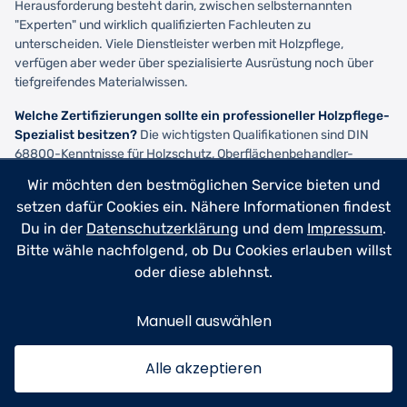
Herausforderung besteht darin, zwischen selbsternannten
"Experten" und wirklich qualifizierten Fachleuten zu
unterscheiden. Viele Dienstleister werben mit Holzpflege,
verfügen aber weder über spezialisierte Ausrüstung noch über
tiefgreifendes Materialwissen.
Welche Zertifizierungen sollte ein professioneller Holzpflege-
Spezialist besitzen?
Die wichtigsten Qualifikationen sind DIN
68800-Kenntnisse für Holzschutz, Oberflächenbehandler-
Zertifikate nach RAL GZ 950 und Herstellerzertifikate von
Wir möchten den bestmöglichen Service bieten und
Premium-Marken wie Osmo oder Remmers. Ein Meistertitel im
setzen dafür Cookies ein. Nähere Informationen findest
Tischler- oder Malerhandwerk bildet eine solide Basis, muss aber
Du in der
Datenschutzerklärung
und dem
Impressum
.
durch spezialisierte Holzpflege-Fortbildungen ergänzt werden.
Frage gezielt nach Nachweisen - seriöse Betriebe stellen
Bitte wähle nachfolgend, ob Du Cookies erlauben willst
Zertifikatkopien gerne zur Verfügung.
oder diese ablehnst.
Wie erkenne ich, ob ein Dienstleister wirklich über
Manuell auswählen
professionelle Ausrüstung verfügt?
Fordere einen Vor-Ort-
Termin und begutachte die Ausrüstung. HVLP-Sprühsysteme,
Holzfeuchtemessgeräte mit Tiefensonden, staubfreie
Alle akzeptieren
Schleifmaschinen und regulierbare Hochdruckreiniger sind
Qualitätsmerkmale. Consumer-Grade-Equipment aus dem