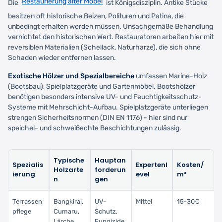
Restaurierung alter Möbel
Die
ist Königsdisziplin. Antike Stücke
besitzen oft historische Beizen, Polituren und Patina, die
unbedingt erhalten werden müssen. Unsachgemäße Behandlung
vernichtet den historischen Wert. Restauratoren arbeiten hier mit
reversiblen Materialien (Schellack, Naturharze), die sich ohne
Schaden wieder entfernen lassen.
Exotische Hölzer und Spezialbereiche
umfassen Marine-Holz
(Bootsbau), Spielplatzgeräte und Gartenmöbel. Bootshölzer
benötigen besonders intensive UV- und Feuchtigkeitsschutz-
Systeme mit Mehrschicht-Aufbau. Spielplatzgeräte unterliegen
strengen Sicherheitsnormen (DIN EN 1176) - hier sind nur
speichel- und schweißechte Beschichtungen zulässig.
Typische
Hauptan
Spezialis
Expertenl
Kosten/
Holzarte
forderun
ierung
evel
m²
n
gen
Terrassen
Bangkirai,
UV-
Mittel
15-30€
pflege
Cumaru,
Schutz,
Lärche
Fungizide,