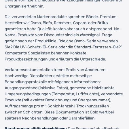
Geräte vorfinden. Chaotische Werkzeugsammlungen deuten auf
Unorganisiertheit hin.
Die verwendeten Markenprodukte sprechen Bände. Premium-
Hersteller wie Osmo, Biofa, Remmers, Caparol oder Brillux
garantieren hohe Qualität, kosten aber auch entsprechend. No-
Name-Produkte vom Discounter sind ein Warnsignal. Frage
gezielt nach der Produktlinie: "Welche Osmo-Serie verwenden
Sie? Die UV-Schutz-Öl-Serie oder die Standard-Terrassen-Öle?"
Kompetente Spezialisten benennen konkrete
Produktbezeichnungen und erläutern die Unterschiede.
Verfahrensdokumentation trennt Profis von Amateuren.
Hochwertige Dienstleister erstellen mehrseitige
Behandlungsprotokolle mit folgenden Informationen:
Ausgangszustand (inklusive Fotos), gemessene Holzfeuchte,
Umgebungsbedingungen (Temperatur, Luftfeuchte), verwendete
Produkte (mit exakter Bezeichnung und Chargennummer),
Auftragsmenge pro m², Schichtanzahl, Trocknungszeiten
zwischen Schichten. Diese Dokumentation ist Gold wert bei
späteren Nachbehandlungen oder Garantiefällen.
Beratungsqualität einschätzen:
Das Erstgespräch offenbart